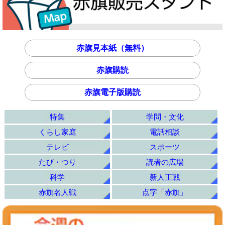
赤旗見本紙（無料）
赤旗購読
赤旗電子版購読
特集
学問・文化
くらし家庭
電話相談
テレビ
スポーツ
たび・つり
読者の広場
科学
新人王戦
赤旗名人戦
点字「赤旗」