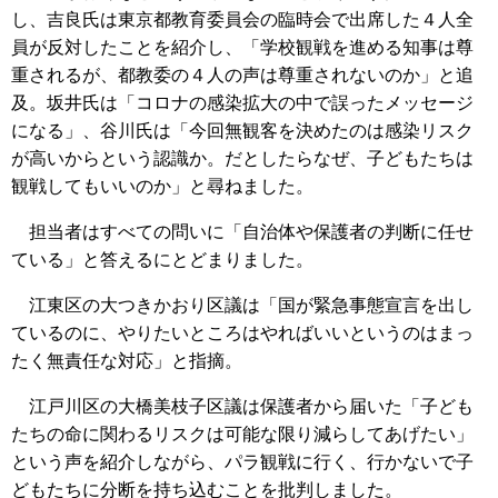
し、吉良氏は東京都教育委員会の臨時会で出席した４人全
員が反対したことを紹介し、「学校観戦を進める知事は尊
重されるが、都教委の４人の声は尊重されないのか」と追
及。坂井氏は「コロナの感染拡大の中で誤ったメッセージ
になる」、谷川氏は「今回無観客を決めたのは感染リスク
が高いからという認識か。だとしたらなぜ、子どもたちは
観戦してもいいのか」と尋ねました。
担当者はすべての問いに「自治体や保護者の判断に任せ
ている」と答えるにとどまりました。
江東区の大つきかおり区議は「国が緊急事態宣言を出し
ているのに、やりたいところはやればいいというのはまっ
たく無責任な対応」と指摘。
江戸川区の大橋美枝子区議は保護者から届いた「子ども
たちの命に関わるリスクは可能な限り減らしてあげたい」
という声を紹介しながら、パラ観戦に行く、行かないで子
どもたちに分断を持ち込むことを批判しました。