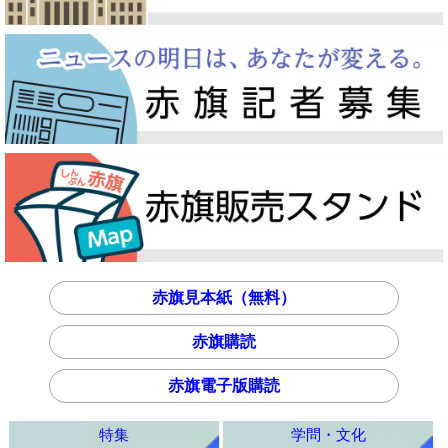
赤旗見本紙（無料）
赤旗購読
赤旗電子版購読
特集
学問・文化