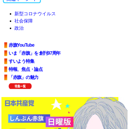
新型コロナウイルス
社会保障
政治
赤旗YouTube
いま「赤旗」を 創刊97周年
すいよう特集
特報、焦点・論点
「赤旗」の魅力