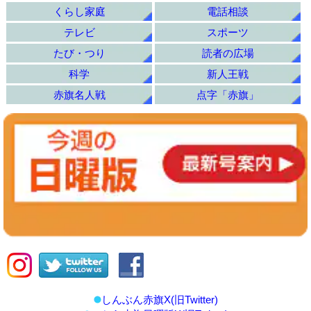
くらし家庭
電話相談
テレビ
スポーツ
たび・つり
読者の広場
科学
新人王戦
赤旗名人戦
点字「赤旗」
しんぶん赤旗X(旧Twitter)