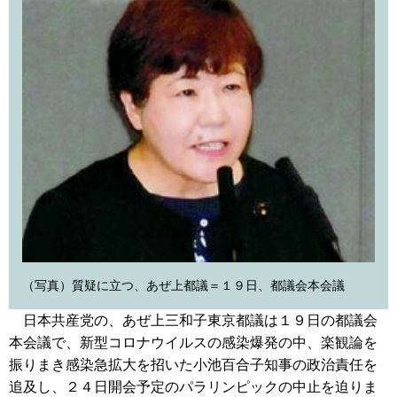
（写真）質疑に立つ、あぜ上都議＝１９日、都議会本会議
日本共産党の、あぜ上三和子東京都議は１９日の都議会
本会議で、新型コロナウイルスの感染爆発の中、楽観論を
振りまき感染急拡大を招いた小池百合子知事の政治責任を
追及し、２４日開会予定のパラリンピックの中止を迫りま