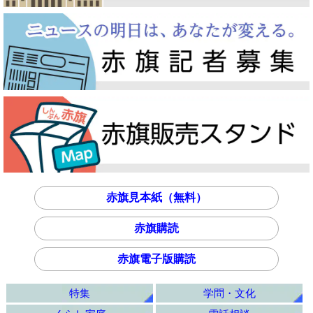
赤旗見本紙（無料）
赤旗購読
赤旗電子版購読
特集
学問・文化