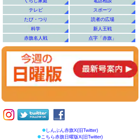
くらし家庭
電話相談
テレビ
スポーツ
たび・つり
読者の広場
科学
新人王戦
赤旗名人戦
点字「赤旗」
しんぶん赤旗X(旧Twitter)
こちら赤旗日曜版X(旧Twitter)