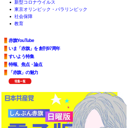
新型コロナウイルス
東京オリンピック・パラリンピック
社会保障
教育
赤旗YouTube
いま「赤旗」を 創刊97周年
すいよう特集
特報、焦点・論点
「赤旗」の魅力