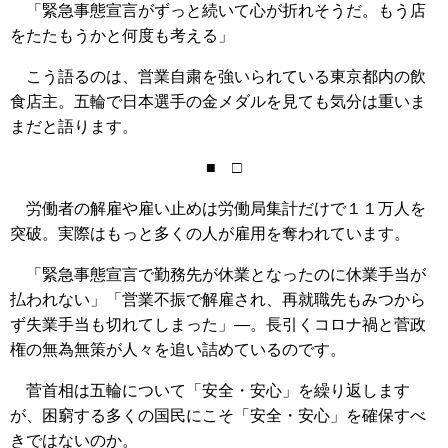
「緊急事態宣言がずっと続いて心が折れそうだ。もう店
をたたもうかと何度も考える」
こう語るのは、営業自粛を強いられている東京都内の飲
食店主。五輪で日本選手の金メダルを見ても気分は重いま
まだと語ります。
■ □
労働者の解雇や雇い止めは労働局集計だけで１１万人を
突破。実際はもっと多くの人が雇用を奪われています。
「緊急事態宣言で勤務先が休業となったのに休業手当が
払われない」「営業不振で解雇され、再就職先もみつから
ず失業手当も切れてしまった」―。長引くコロナ禍と菅政
権の無為無策が人々を追い詰めているのです。
菅首相は五輪について「安全・安心」を繰り返します
が、困窮する多くの国民にこそ「安全・安心」を確保すべ
きではないのか。