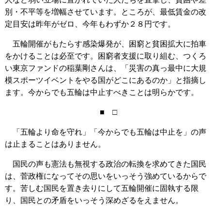
別・不平等を増幅させています。ところが、最低賃金の改
定目安は昨年がゼロ、今年もわずか２８円です。
五輪開催がもたらす感染爆発が、困窮と貧困拡大に拍車
をかけることは必至です。困窮者支援に取り組む、つくろ
い東京ファンドの稲葉剛さんは、「災害の真っ最中に大規
模スポーツイベントをやる国がどこにあるのか」と指摘し
ます。今からでも五輪は中止すべきことは明らかです。
■ □
「五輪より命を守れ」「今からでも五輪は中止を」の声
は止まることはありません。
国民の声も憲法も無視する政治の転換を求めてきた国民
は、菅政権になってその思いをいっそう強めているからで
す。苦しむ国民を置き去りにして五輪開催に固執する限
り、国民との矛盾をいっそう深めざるをえません。