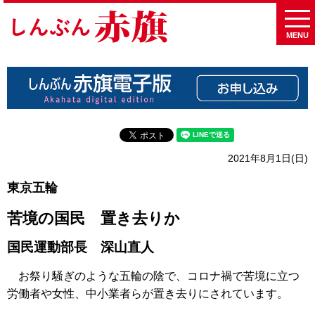
MENU
2021年8月1日(日)
東京五輪
苦境の国民 置き去りか
国民運動部長 深山直人
お祭り騒ぎのような五輪の陰で、コロナ禍で苦境に立つ
労働者や女性、中小業者らが置き去りにされています。