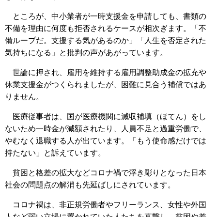
ところが、中小業者が一時支援金を申請しても、書類の
不備を理由に何度も拒否されるケースが相次ぎます。「不
備ループだ。支援する気があるのか」「人生を否定された
気持ちになる」と批判の声があがっています。
世論に押され、雇用を維持する雇用調整助成金の拡充や
休業支援金がつくられましたが、困難に見合う補償ではあ
りません。
医療従事者は、国が医療機関に減収補填（ほてん）をし
ないため一時金が減額されたり、人員不足と過重労働で、
やむなく退職する人が出ています。「もう使命感だけでは
持たない」と訴えています。
貧困と格差の拡大などコロナ禍で浮き彫りとなった日本
社会の問題点の解消も先延ばしにされています。
コロナ禍は、非正規労働者やフリーランス、女性や外国
人など弱い立場に置かれていた人たちを直撃し、貧困や差