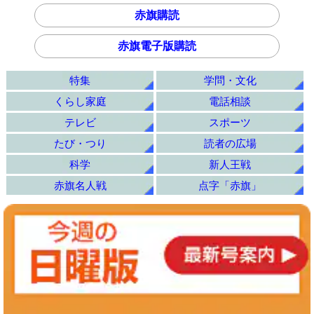
赤旗購読
赤旗電子版購読
特集
学問・文化
くらし家庭
電話相談
テレビ
スポーツ
たび・つり
読者の広場
科学
新人王戦
赤旗名人戦
点字「赤旗」