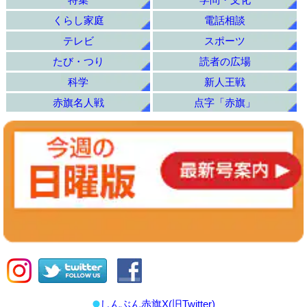
くらし家庭
電話相談
テレビ
スポーツ
たび・つり
読者の広場
科学
新人王戦
赤旗名人戦
点字「赤旗」
しんぶん赤旗X(旧Twitter)