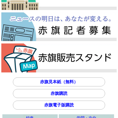
赤旗見本紙（無料）
赤旗購読
赤旗電子版購読
特集
学問・文化