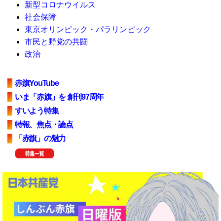
新型コロナウイルス
社会保障
東京オリンピック・パラリンピック
市民と野党の共闘
政治
赤旗YouTube
いま「赤旗」を 創刊97周年
すいよう特集
特報、焦点・論点
「赤旗」の魅力