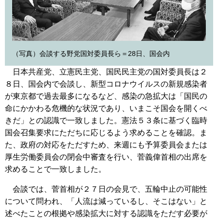
（写真）会談する野党国対委員長ら＝28日、国会内
日本共産党、立憲民主党、国民民主党の国対委員長は２
８日、国会内で会談し、新型コロナウイルスの新規感染者
が東京都で過去最多になるなど、感染の急拡大は「国民の
命にかかわる危機的な状況であり、いまこそ国会を開くべ
きだ」との認識で一致しました。憲法５３条に基づく臨時
国会召集要求にただちに応じるよう求めることを確認。ま
た、政府の対応をただすため、来週にも予算委員会または
厚生労働委員会の閉会中審査を行い、菅義偉首相の出席を
求めることで一致しました。
会談では、菅首相が２７日の会見で、五輪中止の可能性
について問われ、「人流は減っているし、そこはない」と
述べたことの根拠や感染拡大に対する認識をただす必要が