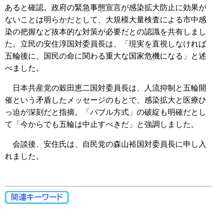
あると確認。政府の緊急事態宣言が感染拡大防止に効果が
ないことは明らかだとして、大規模大量検査による市中感
染の把握など抜本的な対策が必要だとの認識を共有しまし
た。立民の安住淳国対委員長は、「現実を直視しなければ
五輪後に、国民の命に関わる重大な国家危機になる」と述
べました。
日本共産党の穀田恵二国対委員長は、人流抑制と五輪開
催という矛盾したメッセージのもとで、感染拡大と医療ひ
っ迫が深刻だと指摘。「バブル方式」の破綻も明確だとし
て「今からでも五輪は中止すべきだ」と強調しました。
会談後、安住氏は、自民党の森山裕国対委員長に申し入
れました。