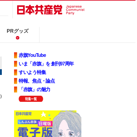
PRグッズ
赤旗YouTube
いま「赤旗」を 創刊97周年
すいよう特集
特報、焦点・論点
「赤旗」の魅力
)