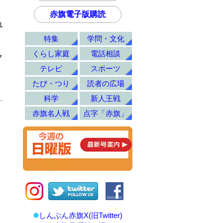
赤旗電子版購読
れ
特集
学問・文化
くらし家庭
電話相談
ク
テレビ
スポーツ
たび・つり
読者の広場
科学
新人王戦
赤旗名人戦
点字「赤旗」
しんぶん赤旗X(旧Twitter)