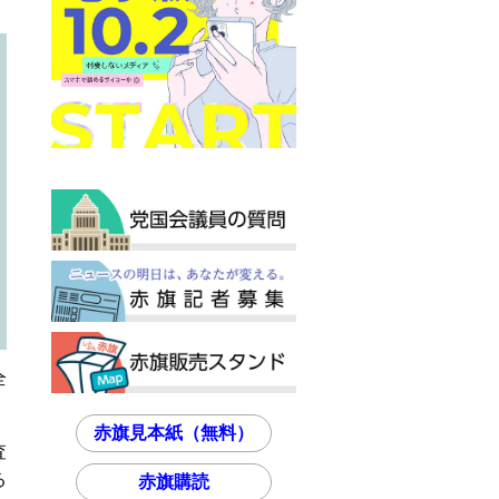
全
赤旗見本紙（無料）
査
る
赤旗購読