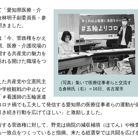
て「愛知県医療・介
倉林明子副委員長・参
開きました。
は「今、菅政権をかえ
調。医療・介護現場の
闘する共産党の魅力を
語れる開けた職場をつ
えた共産党や立憲民主
（写真）集いで医療従事者らと交流す
る倉林氏（右）＝16日、名古屋市
や学校観戦の中止など
「＃看護師の五輪派遣
コロナ禍でも工夫して発信する愛知県の医療従事者らの運動が
引き続き行動を広げてほしい」と激励しました。
する菅政権に対して、野党は病院の減収補填（ほてん）や検
る一致点をつくっていると指摘。来たる総選挙では共闘を広げ