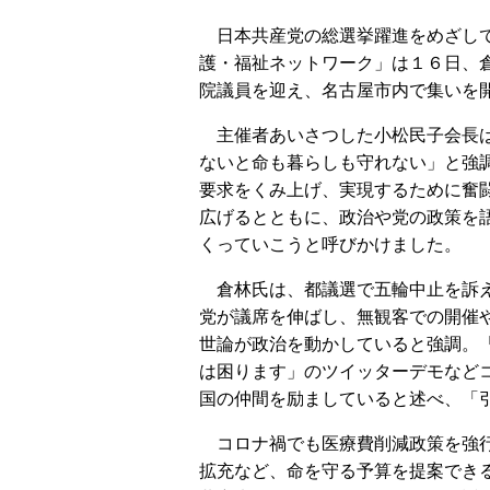
日本共産党の総選挙躍進をめざし
護・福祉ネットワーク」は１６日、
院議員を迎え、名古屋市内で集いを
主催者あいさつした小松民子会長
ないと命も暮らしも守れない」と強
要求をくみ上げ、実現するために奮
広げるとともに、政治や党の政策を
くっていこうと呼びかけました。
倉林氏は、都議選で五輪中止を訴
党が議席を伸ばし、無観客での開催
世論が政治を動かしていると強調。
は困ります」のツイッターデモなど
国の仲間を励ましていると述べ、「
コロナ禍でも医療費削減政策を強行
拡充など、命を守る予算を提案でき