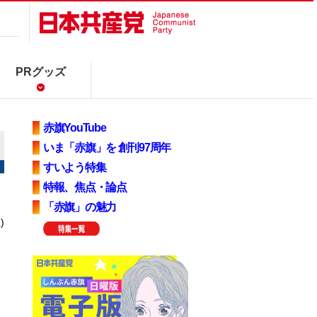
PRグッズ
赤旗YouTube
いま「赤旗」を 創刊97周年
すいよう特集
特報、焦点・論点
「赤旗」の魅力
)