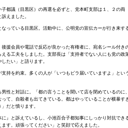
子都議（目黒区）の再選を必ずと、党本町支部は１、２の両
と訴えました。
なっている目黒区。活動中に、公明党の宣伝カーが行き来す
後援会員や電話で反応が良かった有権者に、宛名シール付き
らえる工夫をしました。支部長は「支持者でない人にも党の政
やしたい」と語ります。
支持を約束。多くの人が「いつもビラ届いていますよ」とい
男性と対話に。「都の言うことを聞いて店を閉めているのに
なって、自殺者も出てきている。都はやっていることが横暴す
き」だと憤ります。
に』と訴えているし、小池百合子都知事にしっかり対抗でき
えます。頑張ってください」と笑顔で応えました。