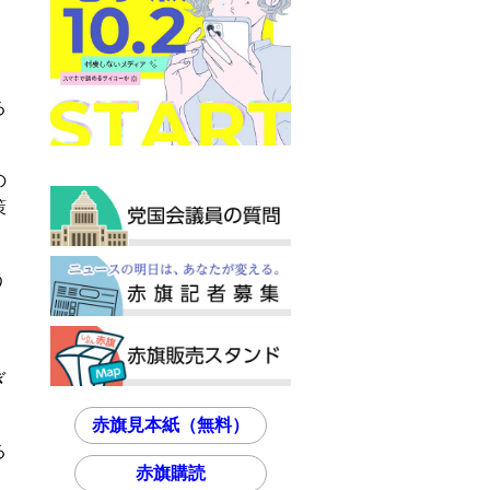
る
の
策
う
、
ぎ
赤旗見本紙（無料）
る
赤旗購読