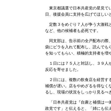
東京都議選で日本共産党の星見てい
日、後援会員に支持を広げてほしい
定数３をめぐり７人が争う大激戦と
など、他の候補者も必死です。
同支部は、告示前の全戸配布の際、
袋にビラを入れて配布し、読んでも
を知ってもらい、積極的支持者を増
１日には７５人と対話し、３９人が
反応を寄せました。
２日には、複数の飲食店を経営する
補償が遅い。店をやめざるを得なく
るし、現場の状況をしっかり見るべ
「日本共産党は『自粛と補償は一体
政党です」と伝えると、「姉にも伝