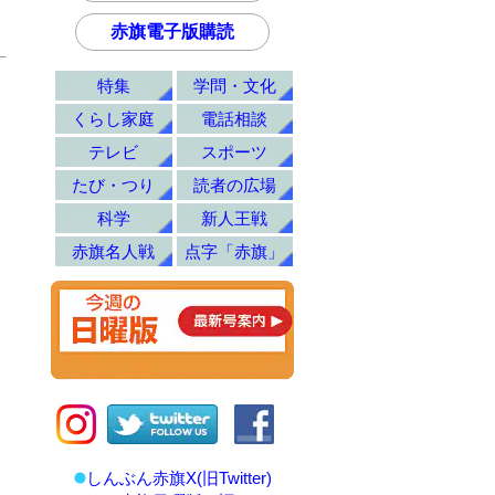
赤旗電子版購読
特集
学問・文化
くらし家庭
電話相談
テレビ
スポーツ
たび・つり
読者の広場
科学
新人王戦
赤旗名人戦
点字「赤旗」
しんぶん赤旗X(旧Twitter)