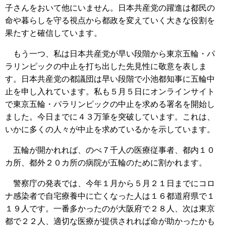
子さんをおいて他にいません。日本共産党の躍進は都民の
命や暮らしを守る視点から都政を変えていく大きな役割を
果たすと確信しています。
もう一つ、私は日本共産党が早い段階から東京五輪・パ
ラリンピックの中止を打ち出した先見性に敬意を表しま
す。日本共産党の都議団は早い段階で小池都知事に五輪中
止を申し入れています。私も５月５日にオンラインサイト
で東京五輪・パラリンピックの中止を求める署名を開始し
ました。今日までに４３万筆を突破しています。これは、
いかに多くの人々が中止を求めているかを示しています。
五輪が開かれれば、のべ７千人の医療従事者、都内１０
カ所、都外２０カ所の病院が五輪のために割かれます。
警察庁の発表では、今年１月から５月２１日までにコロ
ナ感染者で自宅療養中に亡くなった人は１６都道府県で１
１９人です。一番多かったのが大阪府で２８人、次は東京
都で２２人、適切な医療が提供されれば命が助かったかも