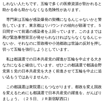
しれない人たちです。五輪で多くの医療資源が割かれると
助かる命も助からなくなる危険性があります。
専門家は五輪が感染爆発の契機になるんじゃないかと警
告しています。東京都はリバウンドの傾向が顕著です。５
日間すべて前週の感染者を上回っています。このままでは
再び緊急事態宣言が発せられなければならなくなるんじゃ
ないか。それなのに菅政権や小池都政は世論の反対を押し
切って五輪を強行しようとしています。
私は都議選での日本共産党の躍進が五輪を中止する大き
な力になると確信しています。ぜひこの都議選で都議会野
党第１党の日本共産党を大きく前進させて五輪を中止に追
い込もうではありませんか。
この都議選は衆院選にもつながります。都政を変え国政
を変えるためにも都議選で日本共産党の躍進を。がんばり
ましょう。（２５日、ＪＲ新宿駅西口）