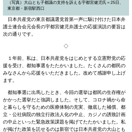
（写真）大山とも子都議の支持を訴える宇都宮健児氏＝25日、
東京都・新宿駅西口
日本共産党の東京都議選党首第一声に駆け付けた日本弁
護士連合会元会長の宇都宮健児弁護士の応援演説の要旨は
次の通りです。
◇
１年前、私は、日本共産党をはじめとする立憲野党の応
援を受け、都知事選をたたかいました。たくさんの都民の
みなさんから応援をいただきました。改めて感謝申し上げ
ます。
都知事選に出馬したとき、今回の選挙は都民の生存権が
かかった選挙だと強調しました。そして、コロナ禍から命
と暮らしを守るための医療体制の充実、徹底した補償、都
立・公社病院の独立行政法人化の中止、カジノの誘致計画
の中止といった緊急政策課題を掲げてたたかいました。私
が掲げた政策を託せるのは新宿では日本共産党の大山とも