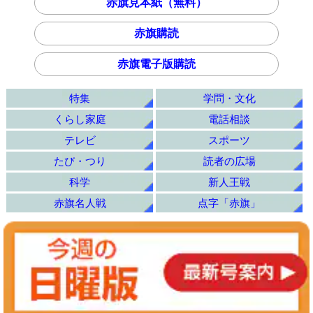
赤旗見本紙（無料）
赤旗購読
赤旗電子版購読
特集
学問・文化
くらし家庭
電話相談
テレビ
スポーツ
たび・つり
読者の広場
科学
新人王戦
赤旗名人戦
点字「赤旗」