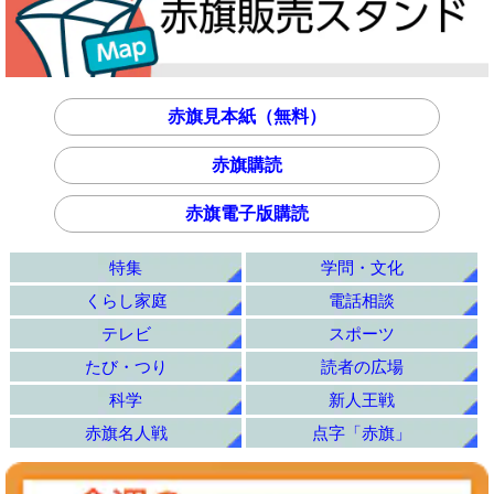
赤旗見本紙（無料）
赤旗購読
赤旗電子版購読
特集
学問・文化
くらし家庭
電話相談
テレビ
スポーツ
たび・つり
読者の広場
科学
新人王戦
赤旗名人戦
点字「赤旗」