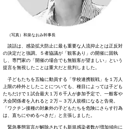
（写真）和泉なおみ幹事長
談話は、感染拡大防止に最も重要な人流抑止とは正反対
の決定だと強調。５者協議が「観客あり」の開催に固執
し、専門家の「開催の場合でも無観客が望ましい」という
提言を無視したことは重大だと批判しました。
子どもたちを五輪に動員する「学校連携観戦」を１万人
上限の枠外としたことについても、種目によっては子ども
たちだけで１試合最大１万６千人が参加予定で、一般客や
大会関係者を入れると２万～３万人規模になると告発。
「ワクチン接種の対象外の子どもたちを危険にさらす行為
は、直ちにやめるべきだ」と主張しました。
緊急事態宣言が解除されても新規感染者数が増加傾向に