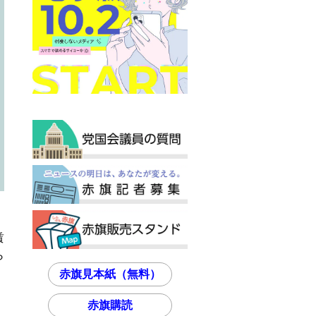
賃
ら
赤旗見本紙（無料）
赤旗購読