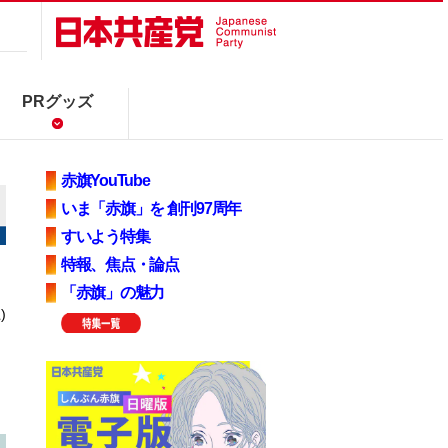
PRグッズ
赤旗YouTube
いま「赤旗」を 創刊97周年
すいよう特集
特報、焦点・論点
「赤旗」の魅力
)