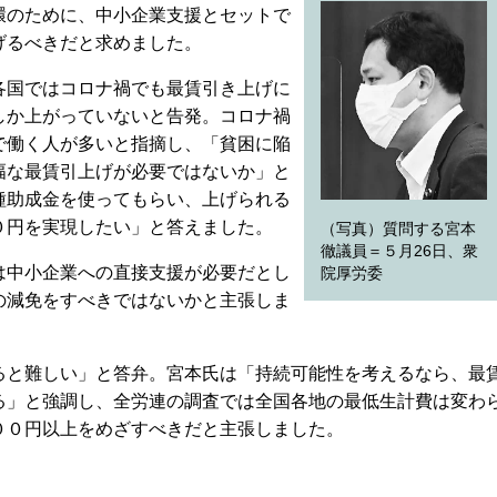
環のために、中小企業支援とセットで
げるべきだと求めました。
国ではコロナ禍でも最賃引き上げに
しか上がっていないと告発。コロナ禍
で働く人が多いと指摘し、「貧困に陥
幅な最賃引上げが必要ではないか」と
種助成金を使ってもらい、上げられる
０円を実現したい」と答えました。
（写真）質問する宮本
徹議員＝５月26日、衆
中小企業への直接支援が必要だとし
院厚労委
の減免をすべきではないかと主張しま
と難しい」と答弁。宮本氏は「持続可能性を考えるなら、最
る」と強調し、全労連の調査では全国各地の最低生計費は変わ
００円以上をめざすべきだと主張しました。