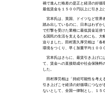
禍で進んだ格差の是正と経済の好循
最低賃金を１５００円以上に引き上
宮本氏は、英国、ドイツなど世界各
踏み出しているのに、日本はわずか
で打撃を受けた業種に最低賃金近傍
る国民の生活を支えるためにも、大
迫りました。田村憲久厚労相は「各
環境をつくり、早く加重平均１００
宮本氏はさらに、最賃引き上げには
て、賃金への直接助成や社会保険料
した。
田村厚労相は「持続可能性を考える
引き上げこそ経済の好循環につなが
ないとして、全国一律制とし、１５