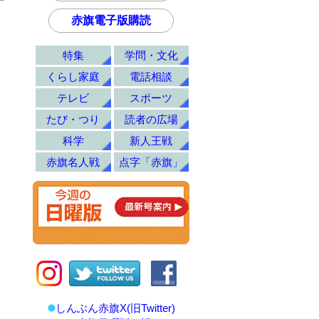
赤旗電子版購読
特集
学問・文化
くらし家庭
電話相談
テレビ
スポーツ
たび・つり
読者の広場
科学
新人王戦
赤旗名人戦
点字「赤旗」
しんぶん赤旗X(旧Twitter)