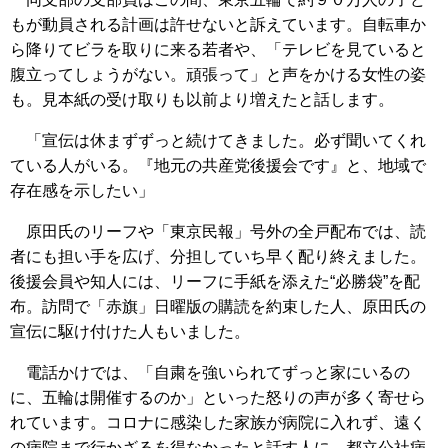
もが動員される計画は許せないと訴えています。自転車か
ら降りてビラを取りに来る若者や、「テレビを見ていると
腹立ってしょうがない。頑張って」と声をかける女性の姿
も。見本紙の受け取りも以前より増えたと話します。
「宣伝は休まずずっと続けてきました。必ず聞いてくれ
ている人がいる。『地元の共産党後援会です』と、地域で
存在感を示したい」
原田氏のリーフや「東京民報」号外の全戸配布では、読
者にも担い手を広げ、分担していち早く配り終えました。
後援会員や知人には、リーフに手紙を添えた“必勝袋”を配
布。訪問で「赤旗」日曜版の購読を約束した人、原田氏の
宣伝に駆け付けた人もいました。
電話かけでは、「自粛を強いられてずっと家にいるの
に、五輪は開催するのか」といった怒りの声が多く寄せら
れています。コロナに感染した家族が病院に入れず、遠く
の病院まで行かざるを得なかったと話す人に、都立公社病