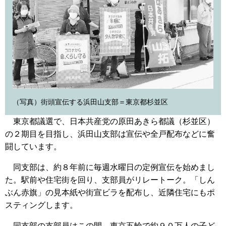
（写真）街頭宣伝する浜田山支部＝東京都杉並区
東京都議選で、日本共産党の原田あきら都議（杉並区）
の２期目を目指し、浜田山支部は宣伝や全戸配布などに奮
闘しています。
同支部は、約８年前に毎週水曜日の定例宣伝を始めまし
た。駅前や住宅街を回り、支部員がリレートーク。「しん
ぶん赤旗」の見本紙や街宣ビラを配布し、近隣住宅にもポ
スティングします。
同支部の支部員はこの間、東京五輪で約９０万人の子ど