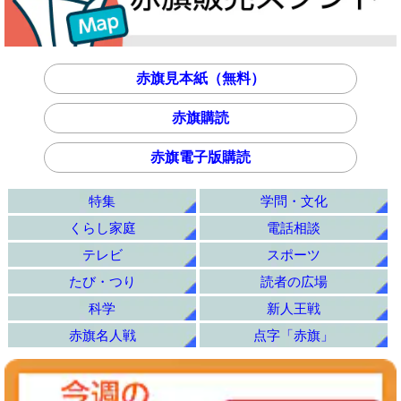
赤旗見本紙（無料）
赤旗購読
赤旗電子版購読
特集
学問・文化
くらし家庭
電話相談
テレビ
スポーツ
たび・つり
読者の広場
科学
新人王戦
赤旗名人戦
点字「赤旗」