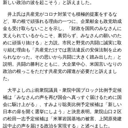
新しい政治の波を起こそう」と訴えました。
井上氏は共産党がコロナ対策でも積極的提案をするな
ど、草の根で頑張れる理由の一つに、企業献金も政党助成
金も受け取らないことを示し、「財政を国民のみなさんに
支えられているからこそ、裏切らず、みなさんの願いのた
めに頑張り抜ける」と力説。市民と野党の共闘に誠実に取
り組む理由も「共産党だけでは憲法違反の安保法制を止め
られなかった。その思いから共闘に大きく踏み出した」と
説明。共闘の勝利とともに、大企業中心、米国言いなりの
政治の根っこをただす共産党の躍進が必要だと訴えまし
た。
大平よしのぶ前衆院議員・衆院中国ブロック比例予定候
補は「みなさんの声を再び国会へ真っすぐ届けるために国
会に駆け上がる」、すみより聡美比例予定候補は「新しい
日本の扉を開く選挙にしよう」と決意表明。衆院山口２区
の松田一志予定候補は「米軍岩国基地の被害、上関原発建
設中止の声を届ける政治を実現する」と述べました。