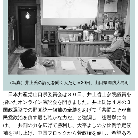
（写真）井上氏の訴えを聞く人たち＝30日、山口県周防大島町
日本共産党山口県委員会は３０日、井上哲士参院議員を
招いたオンライン演説会を開きました。井上氏は４月の３
国政選挙での野党統一候補の全勝をあげて「共闘こそが自
民党政治を倒す最も確かな力だ」と強調し、総選挙に向
け、「共闘の力を広げて勝利し、大平よしのぶ比例予定候
補を押し上げ、中国ブロックから菅政権を倒し、希望ある