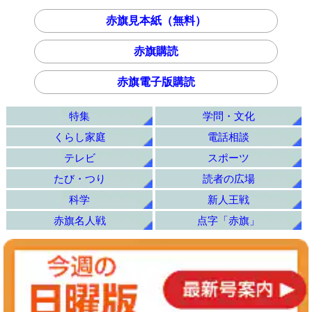
赤旗見本紙（無料）
赤旗購読
赤旗電子版購読
特集
学問・文化
くらし家庭
電話相談
テレビ
スポーツ
たび・つり
読者の広場
科学
新人王戦
赤旗名人戦
点字「赤旗」