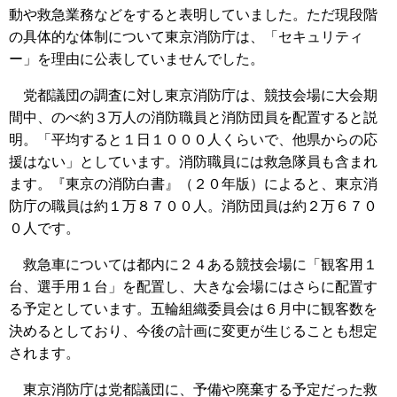
動や救急業務などをすると表明していました。ただ現段階
の具体的な体制について東京消防庁は、「セキュリティ
ー」を理由に公表していませんでした。
党都議団の調査に対し東京消防庁は、競技会場に大会期
間中、のべ約３万人の消防職員と消防団員を配置すると説
明。「平均すると１日１０００人くらいで、他県からの応
援はない」としています。消防職員には救急隊員も含まれ
ます。『東京の消防白書』（２０年版）によると、東京消
防庁の職員は約１万８７００人。消防団員は約２万６７０
０人です。
救急車については都内に２４ある競技会場に「観客用１
台、選手用１台」を配置し、大きな会場にはさらに配置す
る予定としています。五輪組織委員会は６月中に観客数を
決めるとしており、今後の計画に変更が生じることも想定
されます。
東京消防庁は党都議団に、予備や廃棄する予定だった救