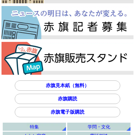
赤旗見本紙（無料）
赤旗購読
赤旗電子版購読
特集
学問・文化