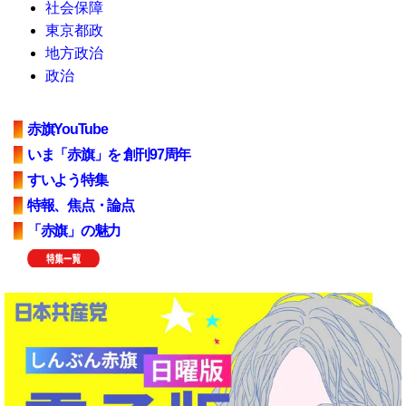
社会保障
東京都政
地方政治
政治
赤旗YouTube
いま「赤旗」を 創刊97周年
すいよう特集
特報、焦点・論点
「赤旗」の魅力