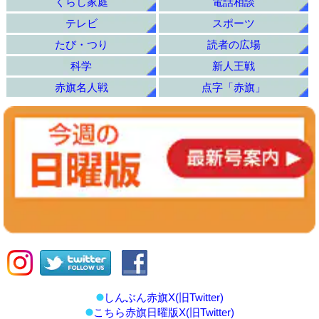
くらし家庭
電話相談
テレビ
スポーツ
たび・つり
読者の広場
科学
新人王戦
赤旗名人戦
点字「赤旗」
しんぶん赤旗X(旧Twitter)
こちら赤旗日曜版X(旧Twitter)