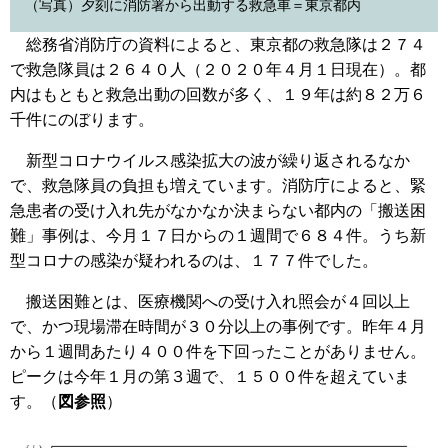
（写真）夕刻に消防署から出動する救急車＝東京都内
総務省消防庁の資料によると、東京都の救急隊は２７４
で救急隊員は２６４０人（２０２０年４月１日現在）。都
内はもともと救急出動の回数が多く、１９年は約８２万６
千件にのぼります。
新型コロナウイルス感染拡大の波が繰り返されるなか
で、救急隊員の負担も増えています。消防庁によると、緊
急患者の受け入れ先がなかなか決まらない都内の「搬送困
難」事例は、今月１７日からの１週間で６８４件。うち新
型コロナの感染が疑われるのは、１７７件でした。
搬送困難とは、医療機関への受け入れ照会が４回以上
で、かつ現場滞在時間が３０分以上の事例です。昨年４月
から１週間あたり４００件を下回ったことがありません。
ピークは今年１月の第３週で、１５００件を超えていま
す。（
図参照
）