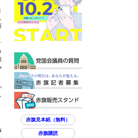
ま
し
万
９
活
み
い
し
赤旗見本紙（無料）
事
赤旗購読