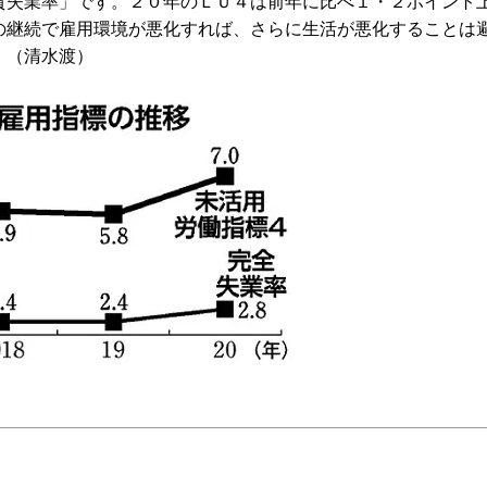
質失業率」です。２０年のＬＵ４は前年に比べ１・２ポイント
の継続で雇用環境が悪化すれば、さらに生活が悪化することは
。（清水渡）