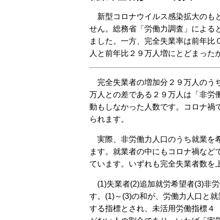
新型コロナウイルス感染拡大のもと
せん。総務省「労働力調査」による
ました。一方、完全失業率は前年比
人と前年比２９万人増にとどまった
完全失業者の増加分２９万人のうち
万人との差である２９万人は「非労
動もしなかった人数です。コロナ禍
られます。
実際、非労働力人口のうち就業を希
ます。就業者の中にもコロナ禍など
ています。いずれも完全失業者数を
(1)失業者(2)追加就労希望者(3
す。(1)～(3)の和が、労働力人
する指標とされ、未活用労働指標４