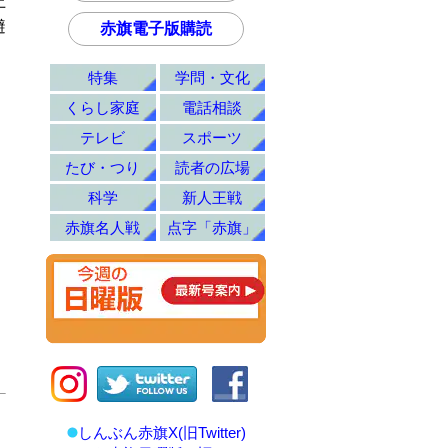
上
避
赤旗電子版購読
特集
学問・文化
くらし家庭
電話相談
テレビ
スポーツ
たび・つり
読者の広場
科学
新人王戦
赤旗名人戦
点字「赤旗」
しんぶん赤旗X(旧Twitter)