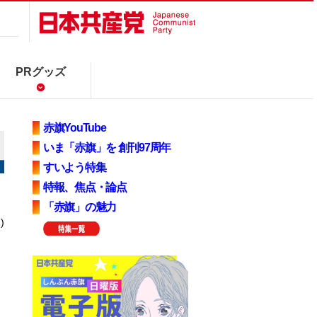
PRグッズ
赤旗YouTube
いま「赤旗」を 創刊97周年
すいよう特集
特報、焦点・論点
「赤旗」の魅力
)