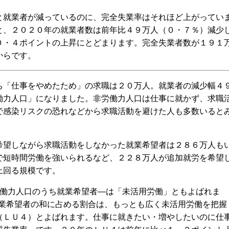
就業者が減っているのに、完全失業率はそれほど上がってい
と、２０２０年の就業者数は前年比４９万人（０・７％）減少
０・４ポイントの上昇にとどまります。完全失業者数が１９１
からです。
「仕事をやめたため」の求職は２０万人。就業者の減少幅４
働力人口」になりました。非労働力人口は仕事に就かず、求職
で感染リスクの恐れなどから求職活動を避けた人も多数いると
望しながら求職活動をしなかった就業希望者は２８６万人も
で短時間労働を強いられるなど、２２８万人が追加就労を希望
上回る規模です。
)非労働力人口のうち就業希望者―は「未活用労働」ともよばれま
口と就業希望者の和に占める割合は、もっとも広く未活用労働を把握
（ＬＵ４）とよばれます。仕事に就きたい・増やしたいのに仕