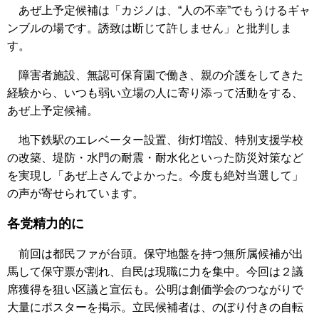
あぜ上予定候補は「カジノは、“人の不幸”でもうけるギャ
ンブルの場です。誘致は断じて許しません」と批判しま
す。
障害者施設、無認可保育園で働き、親の介護をしてきた
経験から、いつも弱い立場の人に寄り添って活動をする、
あぜ上予定候補。
地下鉄駅のエレベーター設置、街灯増設、特別支援学校
の改築、堤防・水門の耐震・耐水化といった防災対策など
を実現し「あぜ上さんでよかった。今度も絶対当選して」
の声が寄せられています。
各党精力的に
前回は都民ファが台頭。保守地盤を持つ無所属候補が出
馬して保守票が割れ、自民は現職に力を集中。今回は２議
席獲得を狙い区議と宣伝も。公明は創価学会のつながりで
大量にポスターを掲示。立民候補者は、のぼり付きの自転