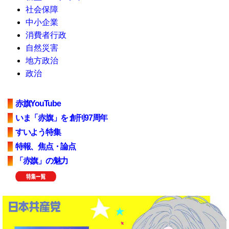
社会保障
中小企業
消費者行政
自然災害
地方政治
政治
赤旗YouTube
いま「赤旗」を 創刊97周年
すいよう特集
特報、焦点・論点
「赤旗」の魅力