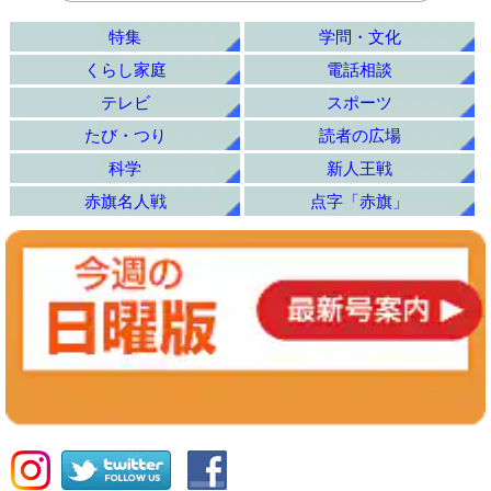
特集
学問・文化
くらし家庭
電話相談
テレビ
スポーツ
たび・つり
読者の広場
科学
新人王戦
赤旗名人戦
点字「赤旗」