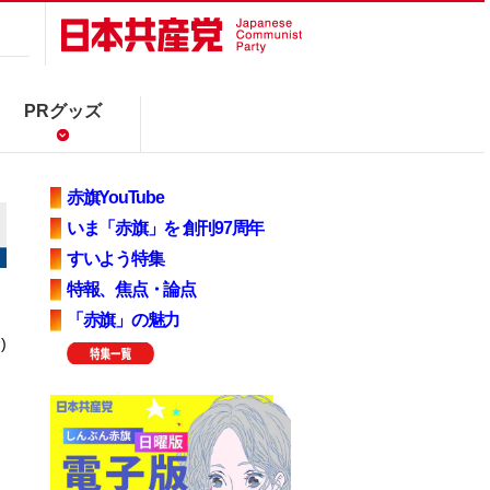
PRグッズ
赤旗YouTube
いま「赤旗」を 創刊97周年
すいよう特集
特報、焦点・論点
「赤旗」の魅力
)
、