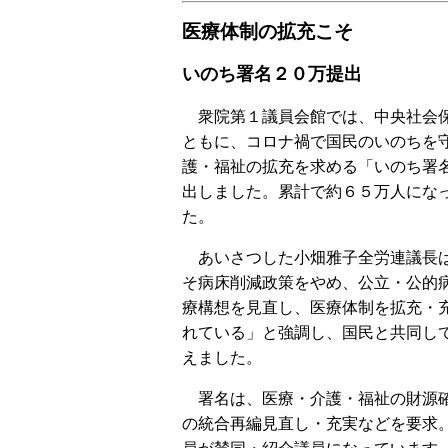
医療体制の拡充こそ
いのち署名２０万提出
衆院第１議員会館では、中央社会
ともに、コロナ禍で国民のいのちを
護・福祉の拡充を求める「いのち署
出しました。累計で約６５万人にな
た。
あいさつした小畑雅子全労連議長
そ病床削減政策をやめ、公立・公的
療構想を見直し、医療体制を拡充・
れている」と強調し、国民と共同し
えました。
署名は、医療・介護・福祉の財源
の統合再編見直し・充実などを要求