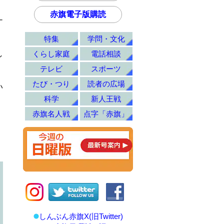
赤旗電子版購読
ナ
特集
学問・文化
くらし家庭
電話相談
し
テレビ
スポーツ
たび・つり
読者の広場
い
科学
新人王戦
赤旗名人戦
点字「赤旗」
しんぶん赤旗X(旧Twitter)