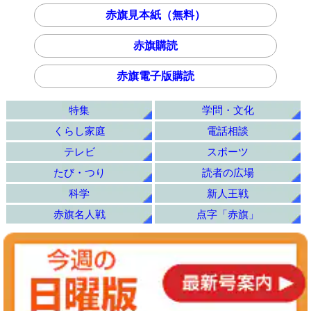
赤旗見本紙（無料）
赤旗購読
赤旗電子版購読
特集
学問・文化
くらし家庭
電話相談
テレビ
スポーツ
たび・つり
読者の広場
科学
新人王戦
赤旗名人戦
点字「赤旗」