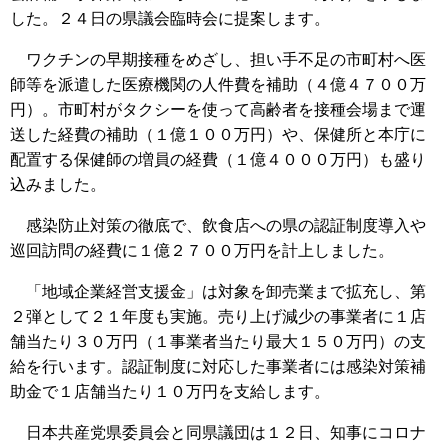
した。２４日の県議会臨時会に提案します。
ワクチンの早期接種をめざし、担い手不足の市町村へ医
師等を派遣した医療機関の人件費を補助（４億４７００万
円）。市町村がタクシーを使って高齢者を接種会場まで運
送した経費の補助（１億１００万円）や、保健所と本庁に
配置する保健師の増員の経費（１億４０００万円）も盛り
込みました。
感染防止対策の徹底で、飲食店への県の認証制度導入や
巡回訪問の経費に１億２７００万円を計上しました。
「地域企業経営支援金」は対象を卸売業まで拡充し、第
２弾として２１年度も実施。売り上げ減少の事業者に１店
舗当たり３０万円（１事業者当たり最大１５０万円）の支
給を行います。認証制度に対応した事業者には感染対策補
助金で１店舗当たり１０万円を支給します。
日本共産党県委員会と同県議団は１２日、知事にコロナ