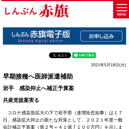
MENU
2021年5月18日(火)
早期接種へ医師派遣補助
岩手 感染抑止へ補正予算案
共産党提案実る
コロナ感染急拡大の下で岩手県（達増拓也知事）は１７
日、感染拡大抑止の新たな対策として、２０２１年度一般
会計補正予算案（第２号＝４１億７１００万円）を示しま