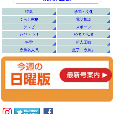
特集
学問・文化
くらし家庭
電話相談
テレビ
スポーツ
たび・つり
読者の広場
科学
新人王戦
赤旗名人戦
点字「赤旗」