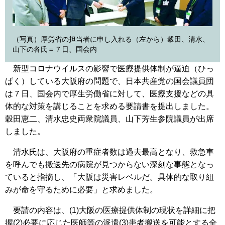
（写真）厚労省の担当者に申し入れる（左から）穀田、清水、
山下の各氏＝７日、国会内
新型コロナウイルスの影響で医療提供体制が逼迫（ひっ
ぱく）している大阪府の問題で、日本共産党の国会議員団
は７日、国会内で厚生労働省に対して、医療支援などの具
体的な対策を講じることを求める要請書を提出しました。
穀田恵二、清水忠史両衆院議員、山下芳生参院議員が出席
しました。
清水氏は、大阪府の重症者数は過去最高となり、救急車
を呼んでも搬送先の病院が見つからない深刻な事態となっ
ていると指摘し、「大阪は災害レベルだ。具体的な取り組
みが命を守るために必要」と求めました。
要請の内容は、(1)大阪の医療提供体制の現状を詳細に把
握(2)必要に応じた医師等の派遣(3)患者搬送を可能とする全