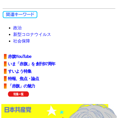
政治
新型コロナウイルス
社会保障
赤旗YouTube
いま「赤旗」を 創刊97周年
すいよう特集
特報、焦点・論点
「赤旗」の魅力