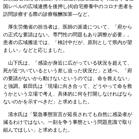
国レベルの広域連携を後押し(4)自宅療養中のコロナ患者を
訪問診療する際の診療報酬加算―など。
厚生労働省の担当者は、医師の派遣について、「府から
の正式な要請はない。専門性の問題もあり調整が必要」。
患者の広域搬送では、「検討中だが、原則として県内が望
ましい」などと応じました。
山下氏は、「感染が身近に広がっている状況を超えて、
死が近づいているという差し迫った状況だ」と述べ、「府
の要請がないから動けないというのでは、命を救えない」
と強調。穀田氏は「現場に向き合って、どうやって命を救
うかという立場で考え、具体的に何を打開しなければなら
ないのかを示すべきだ」と求めました。
清水氏は「緊急事態宣言が延長されても自然に感染者が
減るわけではない。一刻を争う事態という問題意識で取り
組んでほしい」と求めました。