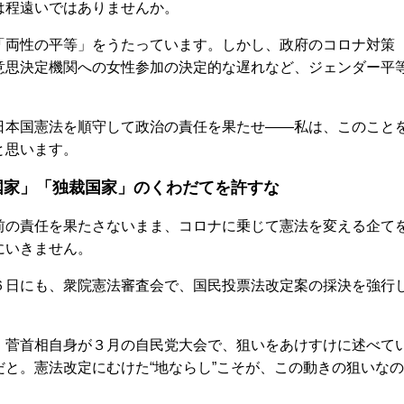
は程遠いではありませんか。
両性の平等」をうたっています。しかし、政府のコロナ対策
意思決定機関への女性参加の決定的な遅れなど、ジェンダー平
本国憲法を順守して政治の責任を果たせ――私は、このこと
と思います。
国家」「独裁国家」のくわだてを許すな
の責任を果たさないまま、コロナに乗じて憲法を変える企て
にいきません。
日にも、衆院憲法審査会で、国民投票法改定案の採決を強行
菅首相自身が３月の自民党大会で、狙いをあけすけに述べて
と。憲法改定にむけた“地ならし”こそが、この動きの狙いなの