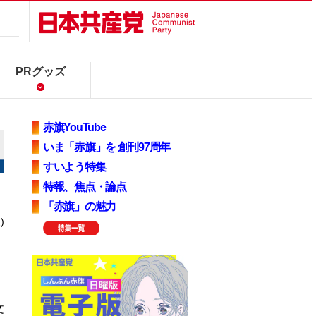
PRグッズ
赤旗YouTube
いま「赤旗」を 創刊97周年
すいよう特集
特報、焦点・論点
「赤旗」の魅力
)
文