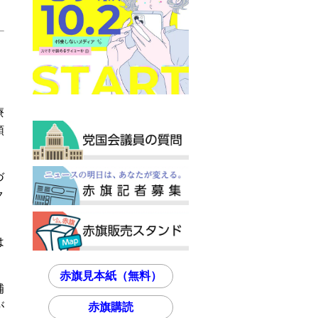
療
順
づ
ク
は
赤旗見本紙（無料）
補
が
赤旗購読