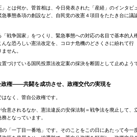
」とは何か。菅首相は、今日発表された「産経」のインタビ
緊急事態条項の創設など、自民党の改憲４項目をたたき台に議
「戦争国家」をつくり、緊急事態への対応の名目で基本的人
こんな恐ろしい憲法改定を、コロナ危機のどさくさに紛れて行
りません。
置づけている国民投票法改定案の採決を断固として止めよう
公政権――共闘を成功させ、政権交代の実現を
はなく、菅自公政権です。
合意されるなか、憲法違反の安保法制＝戦争法を廃止して、
急務となっています。
の「一丁目一番地」です。そのことをこの日にあたって今一