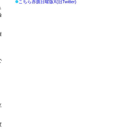
こちら赤旗日曜版X(旧Twitter)
ュ
論
権
で
立
度