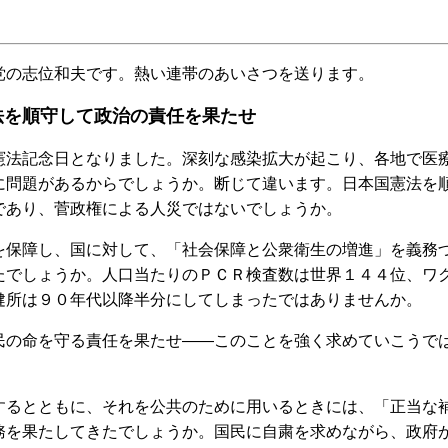
の志位和夫です。熱い連帯のあいさつを送ります。
法を順守して政治の責任を果たせ
法記念日となりました。深刻な感染拡大が起こり、各地で医
に問題があるからでしょうか。断じて違います。日本国憲法を
であり、菅政権による人災ではないでしょうか。
保障し、国に対して、「社会保障と公衆衛生の増進」を義務
たでしょうか。人口当たりのＰＣＲ検査数は世界１４４位、ワ
健所は９０年代以降半分にしてしまったではありませんか。
の命を守る責任を果たせ――このことを強く求めていこうで
るとともに、それを公共のために用いるときには、「正当な
務を果たしてきたでしょうか。国民に自粛を求めながら、政府