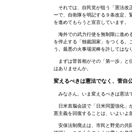
それでは、自民党が狙う「憲法改正
ーで、自衛隊を明記する９条改定、
を進めてもらうと宣言しています。
海外での武力行使を無制限に進める
を停止する「独裁国家」をつくる。
う。最悪の火事場泥棒を許してはな
まずは菅首相がその「第一歩」と位
はありませんか。
変えるべきは憲法でなく、菅自
みなさん。いま変えるべきは憲法で
日米首脳会談で「日米同盟強化」が
憲主義を回復することは、いよいよ
安保法制廃止は、市民と野党の共闘