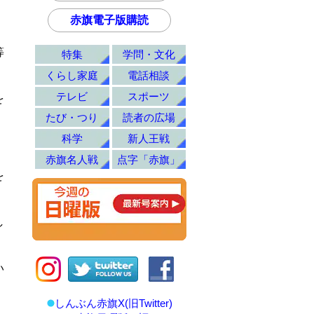
赤旗電子版購読
等
特集
学問・文化
くらし家庭
電話相談
テレビ
スポーツ
を
たび・つり
読者の広場
科学
新人王戦
赤旗名人戦
点字「赤旗」
を
し
い
しんぶん赤旗X(旧Twitter)