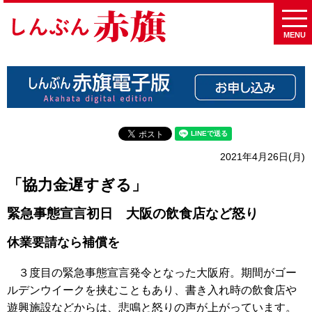
MENU
2021年4月26日(月)
「協力金遅すぎる」
緊急事態宣言初日 大阪の飲食店など怒り
休業要請なら補償を
３度目の緊急事態宣言発令となった大阪府。期間がゴー
ルデンウイークを挟むこともあり、書き入れ時の飲食店や
遊興施設などからは、悲鳴と怒りの声が上がっています。