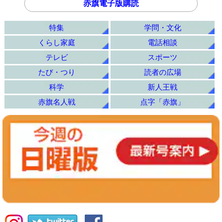
赤旗電子版購読
特集
学問・文化
くらし家庭
電話相談
テレビ
スポーツ
たび・つり
読者の広場
科学
新人王戦
赤旗名人戦
点字「赤旗」