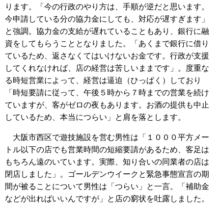
ります。「今の行政のやり方は、手順が逆だと思います。
今申請している分の協力金にしても、対応が遅すぎます」
と強調。協力金の支給が遅れていることもあり、銀行に融
資をしてもらうこととなりました。「あくまで銀行に借り
ているため、返さなくてはいけないお金です。行政が支援
してくれなければ、店の経営は苦しいままです」。度重な
る時短営業によって、経営は逼迫（ひっぱく）しており
「時短要請に従って、午後５時から７時までの営業を続け
ていますが、客がゼロの夜もあります。お酒の提供も中止
しているため、本当につらい」と肩を落とします。
大阪市西区で遊技施設を営む男性は「１０００平方メー
トル以下の店でも営業時間の短縮要請があるため、客足は
もちろん遠のいています。実際、知り合いの同業者の店は
閉店しました」。ゴールデンウイークと緊急事態宣言の期
間が被ることについて男性は「つらい」と一言。「補助金
などが出ればいいんですが」と店の窮状を吐露しました。