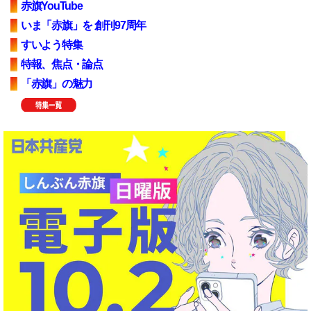
赤旗YouTube
いま「赤旗」を 創刊97周年
すいよう特集
特報、焦点・論点
「赤旗」の魅力