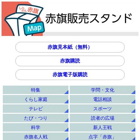
赤旗見本紙（無料）
赤旗購読
赤旗電子版購読
特集
学問・文化
くらし家庭
電話相談
テレビ
スポーツ
たび・つり
読者の広場
科学
新人王戦
赤旗名人戦
点字「赤旗」