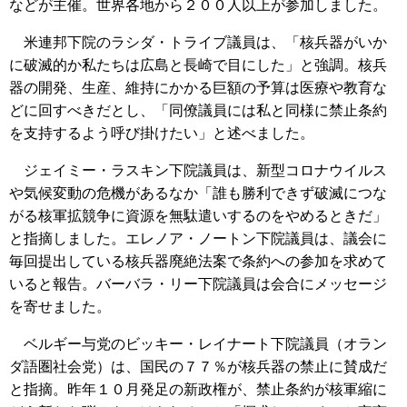
などが主催。世界各地から２００人以上が参加しました。
米連邦下院のラシダ・トライブ議員は、「核兵器がいか
に破滅的か私たちは広島と長崎で目にした」と強調。核兵
器の開発、生産、維持にかかる巨額の予算は医療や教育な
どに回すべきだとし、「同僚議員には私と同様に禁止条約
を支持するよう呼び掛けたい」と述べました。
ジェイミー・ラスキン下院議員は、新型コロナウイルス
や気候変動の危機があるなか「誰も勝利できず破滅につな
がる核軍拡競争に資源を無駄遣いするのをやめるときだ」
と指摘しました。エレノア・ノートン下院議員は、議会に
毎回提出している核兵器廃絶法案で条約への参加を求めて
いると報告。バーバラ・リー下院議員は会合にメッセージ
を寄せました。
ベルギー与党のビッキー・レイナート下院議員（オラン
ダ語圏社会党）は、国民の７７％が核兵器の禁止に賛成だ
と指摘。昨年１０月発足の新政権が、禁止条約が核軍縮に