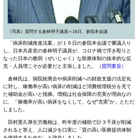
（写真）質問する倉林明子議員＝16日、参院本会議
「病床削減推進法案」が１６日の参院本会議で審議入り
し、日本共産党の倉林明子議員が、コロナ禍で浮き彫りと
なった日本の脆弱（ぜいじゃく）な医療体制の抜本的な拡
充・人員増こそが必要だと主張しました。
（質問要旨）
倉林氏は、病院統廃合や病床削減への財政支援の法定化
に対し、稼働率が高い病床の削減ほど消費税増税分を充て
た補助金が高いと指摘。増税は社会保障の充実が理由なの
に、「稼働率が高い病床をなくして、なぜ“充実”か」とただ
しました。
田村憲久厚生労働相は、昨年度の補助で計３千床が削減
されると答え、人口減少を口実に「質の高い医療提供体制
を維持するためだ」と強弁しました。