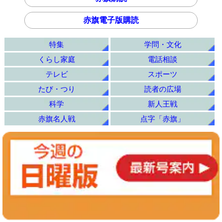
赤旗電子版購読
特集
学問・文化
くらし家庭
電話相談
テレビ
スポーツ
たび・つり
読者の広場
科学
新人王戦
赤旗名人戦
点字「赤旗」