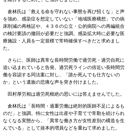
倉林氏は「救える命を守れない事態を再び招くな」と声
を強め、感染症を想定していない「地域医療構想」での病
床削減の再検証や、４３６の公立・公的病院への再編統合
の検討要請の撤回が必要だと強調。感染拡大時に必要な医
療施設・人員を一定規模で常時確保すべきだと求めまし
た。
さらに、医師は異常な長時間労働で過労死・過労自死に
追い込まれていると告発。過労死ラインの倍近い長時間労
働を容認する同法案に対し、「誰か死んでも仕方ないの
か」という遺族の悲痛な声を突き付けました。
田村厚労相は過労死根絶の思いには答えませんでした。
倉林氏は「長時間・過重労働は絶対的医師不足によるも
のだ」と強調。特に女性は出産や子育てで常勤を続けられ
なくなる実態から、「異常な働き方が女性差別の構造を生
んでいる」として抜本的増員などを重ねて求めました。