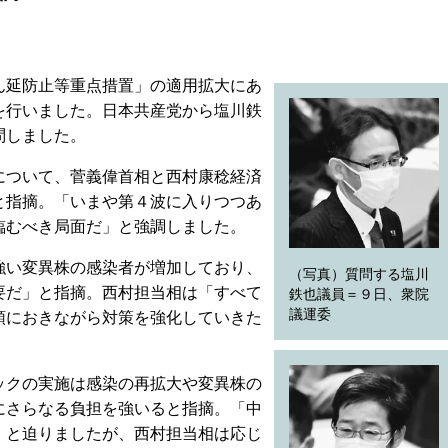
延防止等重点措置」の適用拡大にあ
を行いました。日本共産党から塩川鉄
問しました。
ついて、菅義偉首相と西村康稔経済
と指摘。「いまや第４波に入りつつあ
臨むべき局面だ」と強調しました。
い変異株の感染者が増加しており、
（写真）質問する塩川
要だ」と指摘。西村担当相は「すべて
鉄也議員＝９日、衆院
議運委
頭におきながら対策を強化していきた
クの実施は感染の再拡大や変異株の
にさらなる負担を強いると指摘。「中
」と迫りましたが、西村担当相は応じ