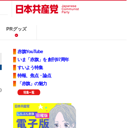
PRグッズ
赤旗YouTube
いま「赤旗」を 創刊97周年
すいよう特集
特報、焦点・論点
「赤旗」の魅力
)