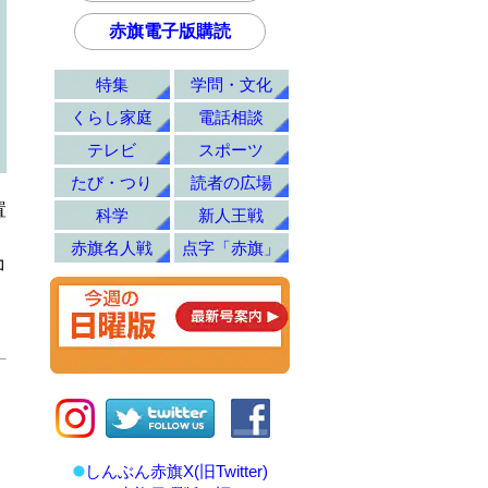
赤旗電子版購読
特集
学問・文化
くらし家庭
電話相談
テレビ
スポーツ
たび・つり
読者の広場
置
科学
新人王戦
。
赤旗名人戦
点字「赤旗」
コ
。
しんぶん赤旗X(旧Twitter)