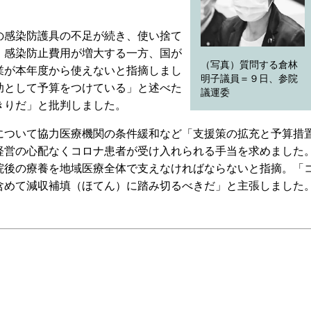
感染防護具の不足が続き、使い捨て
。感染防止費用が増大する一方、国が
（写真）質問する倉林
業が本年度から使えないと指摘しまし
明子議員＝９日、参院
助として予算をつけている」と述べた
議運委
きりだ」と批判しました。
ついて協力医療機関の条件緩和など「支援策の拡充と予算措
経営の心配なくコロナ患者が受け入れられる手当を求めました
院後の療養を地域医療全体で支えなければならないと指摘。「
含めて減収補填（ほてん）に踏み切るべきだ」と主張しました