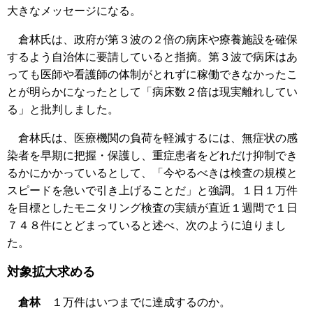
大きなメッセージになる。
倉林氏は、政府が第３波の２倍の病床や療養施設を確保
するよう自治体に要請していると指摘。第３波で病床はあ
っても医師や看護師の体制がとれずに稼働できなかったこ
とが明らかになったとして「病床数２倍は現実離れしてい
る」と批判しました。
倉林氏は、医療機関の負荷を軽減するには、無症状の感
染者を早期に把握・保護し、重症患者をどれだけ抑制でき
るかにかかっているとして、「今やるべきは検査の規模と
スピードを急いで引き上げることだ」と強調。１日１万件
を目標としたモニタリング検査の実績が直近１週間で１日
７４８件にとどまっていると述べ、次のように迫りまし
た。
対象拡大求める
倉林
１万件はいつまでに達成するのか。