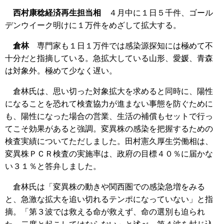
西村康稔経済再生担当相
４月中に１日５千件、ゴール
デンウイーク明けに１万件をめざして拡大する。
倉林
専門家も１日１万件では感染源探知には極めて不
十分だと指摘している。急拡大している山形、愛媛、青森
は対象外。極めて少なく遅い。
倉林氏は、思い切った対象拡大を求めると同時に、陽性
になることを恐れて検査協力が進まない事態を防ぐために
も、陽性になった場合の営業、生活の補償もセットで行っ
てこそ効果があると強調。変異株の感染を把握するための
検査実績についてただしました。田村憲久厚生労働相は、
変異株ＰＣＲ検査の実施率は、政府の目標４０％に届かな
い３１％と答弁しました。
倉林氏は「変異株の動きや関西圏での感染急増をみる
と、急激な拡大を追い切れるテンポになっていない」と指
摘。「第３波では救える命が救えず、命の選別も迫られ