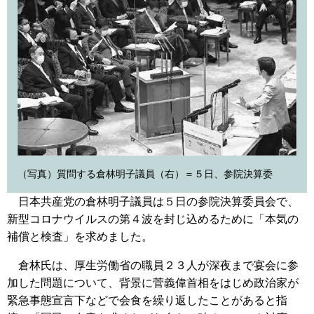
（写真）質問する倉林明子議員（右）＝５日、参院決算委
日本共産党の倉林明子議員は５日の参院決算委員会で、
新型コロナウイルスの第４波を封じ込めるために「本気の
補償と検査」を求めました。
倉林氏は、厚生労働省の職員２３人が深夜まで宴会に参
加した問題について、背景に菅義偉首相をはじめ政治家が
緊急事態宣言下などで会食を繰り返したことがあると指