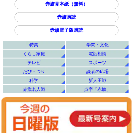
赤旗見本紙（無料）
赤旗購読
赤旗電子版購読
特集
学問・文化
くらし家庭
電話相談
テレビ
スポーツ
たび・つり
読者の広場
科学
新人王戦
赤旗名人戦
点字「赤旗」