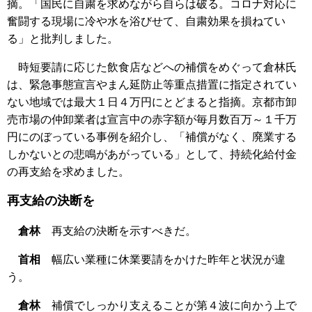
摘。「国民に自粛を求めながら自らは破る。コロナ対応に
奮闘する現場に冷や水を浴びせて、自粛効果を損ねてい
る」と批判しました。
時短要請に応じた飲食店などへの補償をめぐって倉林氏
は、緊急事態宣言やまん延防止等重点措置に指定されてい
ない地域では最大１日４万円にとどまると指摘。京都市卸
売市場の仲卸業者は宣言中の赤字額が毎月数百万～１千万
円にのぼっている事例を紹介し、「補償がなく、廃業する
しかないとの悲鳴があがっている」として、持続化給付金
の再支給を求めました。
再支給の決断を
倉林
再支給の決断を示すべきだ。
首相
幅広い業種に休業要請をかけた昨年と状況が違
う。
倉林
補償でしっかり支えることが第４波に向かう上で