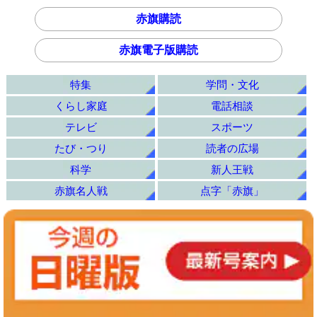
赤旗購読
赤旗電子版購読
特集
学問・文化
くらし家庭
電話相談
テレビ
スポーツ
たび・つり
読者の広場
科学
新人王戦
赤旗名人戦
点字「赤旗」