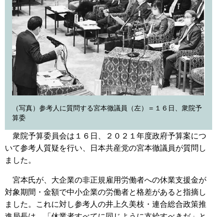
（写真）参考人に質問する宮本徹議員（左）＝１６日、衆院予
算委
衆院予算委員会は１６日、２０２１年度政府予算案につ
いて参考人質疑を行い、日本共産党の宮本徹議員が質問し
ました。
宮本氏が、大企業の非正規雇用労働者への休業支援金が
対象期間・金額で中小企業の労働者と格差があると指摘し
ました。これに対し参考人の井上久美枝・連合総合政策推
進局長は、「休業者すべてに同じように支給すべきだ」と