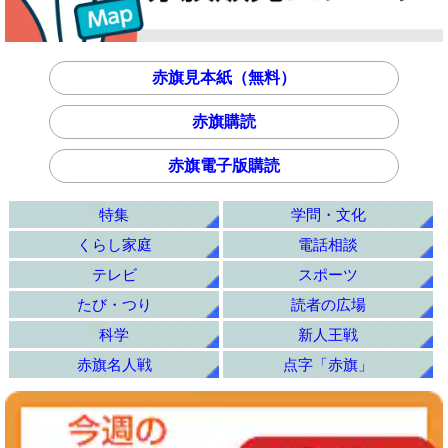
赤旗見本紙（無料）
赤旗購読
赤旗電子版購読
特集
学問・文化
くらし家庭
電話相談
テレビ
スポーツ
たび・つり
読者の広場
科学
新人王戦
赤旗名人戦
点字「赤旗」