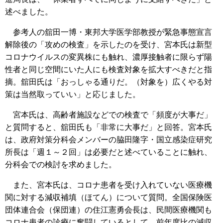
述べました。
参考人の舘田一博・東邦大学医学部教授が緊急事態宣言
解除後の「攻めの検査」を示したのを受け、宮本氏は新型
コロナウイルスの変異株にも触れ、濃厚接触者に限らず陽
性者と同じ空間にいた人にも検査対象を拡大すべきだと指
摘。舘田氏は「おっしゃる通りだ。（対象を）広くやる対
策は当然取っていい」と応じました。
宮本氏は、高齢者施設などでの検査で「頻度が大事だ」
と質問すると、舘田氏も「非常に大事だ」と回答。宮本氏
は、政府対策分科会メンバーの脇田隆字・国立感染症研究
所長は「週１～２回」は必要だと述べていることに触れ、
分科会での検討を求めました。
また、宮本氏は、コロナ患者を受け入れていない医療機
関に対する減収補填（ほてん）について質問。全国保険医
団体連合会（保団連）の住江憲勇会長は、民間医療機関も
コロナ患者の診療に奮闘しているとして、前年度比の減収