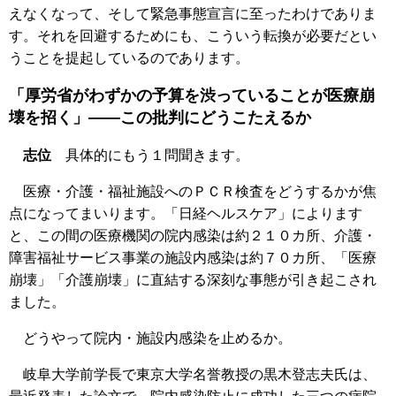
えなくなって、そして緊急事態宣言に至ったわけでありま
す。それを回避するためにも、こういう転換が必要だとい
うことを提起しているのであります。
「厚労省がわずかの予算を渋っていることが医療崩
壊を招く」――この批判にどうこたえるか
志位
具体的にもう１問聞きます。
医療・介護・福祉施設へのＰＣＲ検査をどうするかが焦
点になってまいります。「日経ヘルスケア」によります
と、この間の医療機関の院内感染は約２１０カ所、介護・
障害福祉サービス事業の施設内感染は約７０カ所、「医療
崩壊」「介護崩壊」に直結する深刻な事態が引き起こされ
ました。
どうやって院内・施設内感染を止めるか。
岐阜大学前学長で東京大学名誉教授の黒木登志夫氏は、