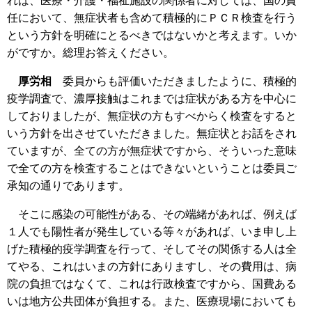
れば、医療・介護・福祉施設の関係者に対しては、国の責
任において、無症状者も含めて積極的にＰＣＲ検査を行う
という方針を明確にとるべきではないかと考えます。いか
がですか。総理お答えください。
厚労相
委員からも評価いただきましたように、積極的
疫学調査で、濃厚接触はこれまでは症状がある方を中心に
しておりましたが、無症状の方もすべからく検査をすると
いう方針を出させていただきました。無症状とお話をされ
ていますが、全ての方が無症状ですから、そういった意味
で全ての方を検査することはできないということは委員ご
承知の通りであります。
そこに感染の可能性がある、その端緒があれば、例えば
１人でも陽性者が発生している等々があれば、いま申し上
げた積極的疫学調査を行って、そしてその関係する人は全
てやる、これはいまの方針にありますし、その費用は、病
院の負担ではなくて、これは行政検査ですから、国費ある
いは地方公共団体が負担する。また、医療現場においても