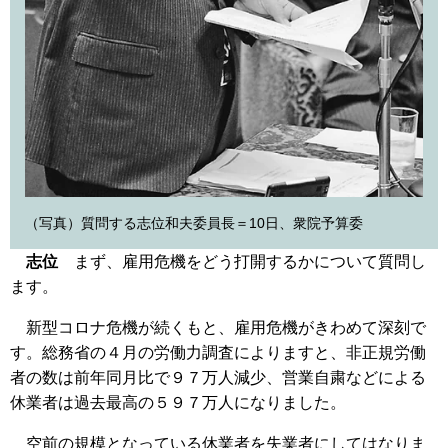
（写真）質問する志位和夫委員長＝10日、衆院予算委
志位
まず、雇用危機をどう打開するかについて質問し
ます。
新型コロナ危機が続くもと、雇用危機がきわめて深刻で
す。総務省の４月の労働力調査によりますと、非正規労働
者の数は前年同月比で９７万人減少、営業自粛などによる
休業者は過去最高の５９７万人になりました。
空前の規模となっている休業者を失業者にしてはなりま