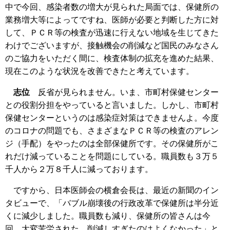
中で今回、感染者数の増大が見られた局面では、保健所の
業務増大等によってですね、医師が必要と判断した方に対
して、ＰＣＲ等の検査が迅速に行えない地域を生じてきた
わけでございますが、接触機会の削減など国民のみなさん
のご協力をいただく間に、検査体制の拡充を進めた結果、
現在このような状況を改善できたと考えています。
志位
反省が見られません。いま、市町村保健センター
との役割分担をやっていると言いました。しかし、市町村
保健センターというのは感染症対策はできませんよ。今度
のコロナの問題でも、さまざまなＰＣＲ等の検査のアレン
ジ（手配）をやったのは全部保健所です。その保健所がこ
れだけ減っていることを問題にしている。職員数も３万５
千人から２万８千人に減っております。
ですから、日本医師会の横倉会長は、最近の新聞のイン
タビューで、「バブル崩壊後の行政改革で保健所は半分近
くに減少しました。職員数も減り、保健所の皆さんは今
回、大変苦労された。削減しすぎたのはよくなかった」と