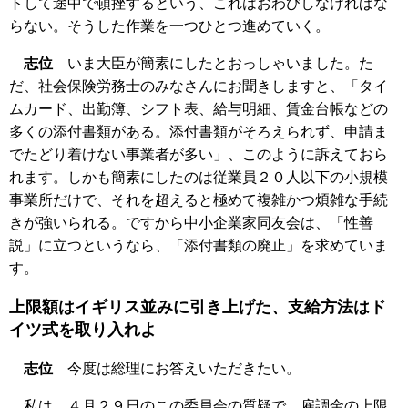
トして途中で頓挫するという、これはおわびしなければな
らない。そうした作業を一つひとつ進めていく。
志位
いま大臣が簡素にしたとおっしゃいました。た
だ、社会保険労務士のみなさんにお聞きしますと、「タイ
ムカード、出勤簿、シフト表、給与明細、賃金台帳などの
多くの添付書類がある。添付書類がそろえられず、申請ま
でたどり着けない事業者が多い」、このように訴えておら
れます。しかも簡素にしたのは従業員２０人以下の小規模
事業所だけで、それを超えると極めて複雑かつ煩雑な手続
きが強いられる。ですから中小企業家同友会は、「性善
説」に立つというなら、「添付書類の廃止」を求めていま
す。
上限額はイギリス並みに引き上げた、支給方法はド
イツ式を取り入れよ
志位
今度は総理にお答えいただきたい。
私は、４月２９日のこの委員会の質疑で、雇調金の上限