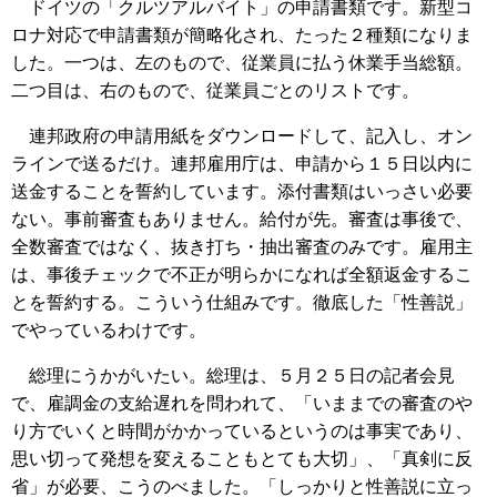
ドイツの「クルツアルバイト」の申請書類です。新型コ
ロナ対応で申請書類が簡略化され、たった２種類になりま
した。一つは、左のもので、従業員に払う休業手当総額。
二つ目は、右のもので、従業員ごとのリストです。
連邦政府の申請用紙をダウンロードして、記入し、オン
ラインで送るだけ。連邦雇用庁は、申請から１５日以内に
送金することを誓約しています。添付書類はいっさい必要
ない。事前審査もありません。給付が先。審査は事後で、
全数審査ではなく、抜き打ち・抽出審査のみです。雇用主
は、事後チェックで不正が明らかになれば全額返金するこ
とを誓約する。こういう仕組みです。徹底した「性善説」
でやっているわけです。
総理にうかがいたい。総理は、５月２５日の記者会見
で、雇調金の支給遅れを問われて、「いままでの審査のや
り方でいくと時間がかかっているというのは事実であり、
思い切って発想を変えることもとても大切」、「真剣に反
省」が必要、こうのべました。「しっかりと性善説に立っ