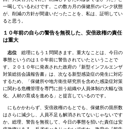
一喝しているわけです。この数カ月の保健所のパンク状態
が、削減の方針が間違いだったことを、私は、証明してい
ると思う。
１０年前の自らの警告を無視した、安倍政権の責任
は重大
志位
総理にもう１問聞きます。重大なことは、今日の
事態というのは１０年前に警告されていたということで
す。２０１０年に発表された政府の『新型インフルエンザ
対策総括会議報告書』は、次なる新型感染症の発生に対応
するため、「保健所や地方衛生研究所を含めた感染症対策
に関わる危機管理を専門に担う組織や人員体制の大幅な強
化、人材の育成を進める」と提言しているのです。
にもかかわらず、安倍政権のもとでも、保健所の箇所数
はさらに減少し、人員不足も解消されてないじゃないです
か。総理、警告を無視して、今日の事態を招いた責任は安