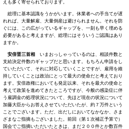
えも多く寄せられております。
総理に基本認識をうかがいます。休業者への手当てが遅
れれば、大量解雇、大量倒産は避けられません。それを防
ぐには、この広がっているギャップを、一刻も早く埋める
必要があると考えますが、総理にはそういうご認識はあり
ますか。
安倍晋三首相
いまおっしゃっているのは、相談件数と
支給決定件数のギャップだと思います。もちろん申請をし
ていただいて、それに対応していくことですが、雇用を維
持していくことは政治にとって最大の使命だと考えており
ます。安倍政権においても発足以来、それを最大の使命と
考えて政策を進めてきたところですが、今般の感染症に伴
う雇調金の処理状況について、先ほど現在の状況について
加藤大臣からお答えさせていただいたが、約７万件という
ことでございます。ただ、出だしにおいてなかなか、さま
ざまなご指摘もございました。前回（第１次補正予算で）
国会でご指摘いただいたときは、まだ２００件とか数百件