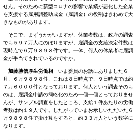
せん。そのために新型コロナの影響で業績が悪化した企業
を支援する雇用調整助成金（雇調金）の役割はきわめて大
きなものがあります。
そこで、まずうかがいますが、休業者数は、政府の調査
でも５９７万人にのぼりますが、雇調金の支給決定件数は
現時点で６万９８９８件です。一体、何人の休業者に雇調
金が手当てされているのですか。
加藤勝信厚生労働相
いま委員のお話にありました６
月、６万９８９８件、これは８日時点で、９日時点では約
７万６０００件となっております。何人という調査そのも
のは、雇調金申請の簡略化のため一個一個とっておりませ
んが、サンプル調査をしたところ、支給１件あたりの労働
者数は約１９人です。したがっていまお示しいただいた６
万９８９８件で掛け算をすると、約３３万人という数字に
なります。