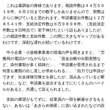
これは雇調金の推移であります。相談件数は４４万５０
１９件、６月２日までの数字しかありませんので、実際は
さらに伸びていると思われます。申請書提出件数は１２万
８５４１件、支給決定件数は６万９８９８件。（支給決定
件数は９日時点で）若干伸びたという話もありましたが、
この相談件数と支給件数、この間に大きなギャップがある
わけです。深刻な遅れが続いているわけです。
中小企業・小規模事業者の現場の声を聞きますと、「労
働局の電話がつながらない」、「賃金台帳や出勤実態な
ど、添付書類が多く煩雑だ」、「申請書が受理されるまで
何度も書類の出し直しが求められる」、「自力では申請が
できず、社会保険労務士を探したが、混みあっていると断
られた」など、申請書を提出するまでにたくさんのハード
ルがあると、共通して訴えられました。
支給の展望がもてずに、従業員の一部を解雇せざるをえ
ない、あるいは「あきらめ倒産」に追い込まれたなどの訴