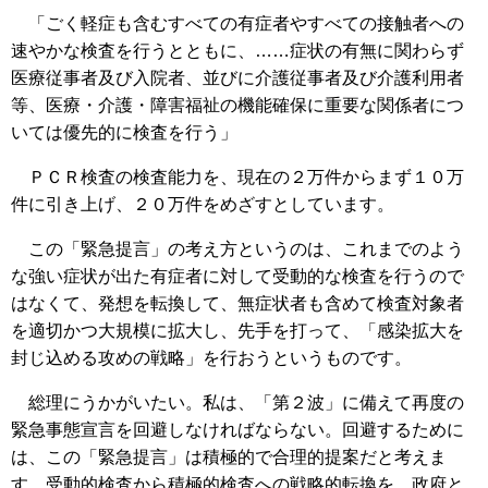
「ごく軽症も含むすべての有症者やすべての接触者への
速やかな検査を行うとともに、……症状の有無に関わらず
医療従事者及び入院者、並びに介護従事者及び介護利用者
等、医療・介護・障害福祉の機能確保に重要な関係者につ
いては優先的に検査を行う」
ＰＣＲ検査の検査能力を、現在の２万件からまず１０万
件に引き上げ、２０万件をめざすとしています。
この「緊急提言」の考え方というのは、これまでのよう
な強い症状が出た有症者に対して受動的な検査を行うので
はなくて、発想を転換して、無症状者も含めて検査対象者
を適切かつ大規模に拡大し、先手を打って、「感染拡大を
封じ込める攻めの戦略」を行おうというものです。
総理にうかがいたい。私は、「第２波」に備えて再度の
緊急事態宣言を回避しなければならない。回避するために
は、この「緊急提言」は積極的で合理的提案だと考えま
す。受動的検査から積極的検査への戦略的転換を、政府と