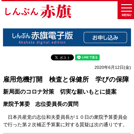
MENU
2020年6月12日(金)
雇用危機打開 検査と保健所 学びの保障
新局面のコロナ対策 切実な願いもとに提案
衆院予算委 志位委員長の質問
日本共産党の志位和夫委員長が１０日の衆院予算委員会
で行った第２次補正予算案に対する質疑は次の通りです。