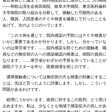
最近発表した論文で、院内感染防止に成功した三つの病院
――和歌山済生会有田病院、岐阜大学病院、東京医科歯科
大学病院の取り組みを分析して、接触した可能性のある
人、職員、入院患者のＰＣＲ検査を徹底して行ったことを
あげて、次のようにのべています。
「この３例を通じて、院内感染の予防にはＰＣＲ検査が
いかに重要であるかが分かります。しかし、分かっていな
いのは厚労省です。……院内感染を防ぐための接触者、職
員などの無症状の人への感染確認の検査は、病院の負担に
なります。……厚労省がわずかの予算を渋っていることが
病院クラスターを作り、医療崩壊を招くのです」
濃厚接触者については無症状の方も検査の対象にするこ
とは、先ほど言ったように評価します。しかし、こういう
問題があるわけです。
総理にうかがいます。政府に対するこの批判、どう受け
止めますか。私は、少なくとも地域で感染拡大の兆しがあ