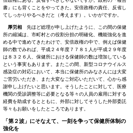
倍政権にある。反省すべきじゃないですか。政府の『報告
書』にも背くことをやってきた。安倍政権の責任、反省し
てしっかりやるべきだと（考えます）。いかがですか。
厚労相
先ほど総理が申し上げたように、この間の保健
所の縮減は、市町村との役割分担の明確化、機能強化を進
める中で進めてきたわけで、安倍政権の中で、例えば保健
師の数でみれば、平成２４年度７７８１人が平成２９年度
は８３２６人、保健所における保健師の数は増加している
という事実もあります。またこの間、新型コロナウイルス
感染症の対応において、本当に保健所のみなさんには大変
ご苦労いただき、また大変なご対応いただいて、心から感
謝申し上げたいと思います。そうしたことに対して、医療
機関の受診調整等に必要となる等々の人員の雇用に対する
経費を助成するとともに、外部に対してそうした外部委託
等々もお願いをしたところであります。
「第２波」にそなえて、一刻を争って保健所体制の
強化を