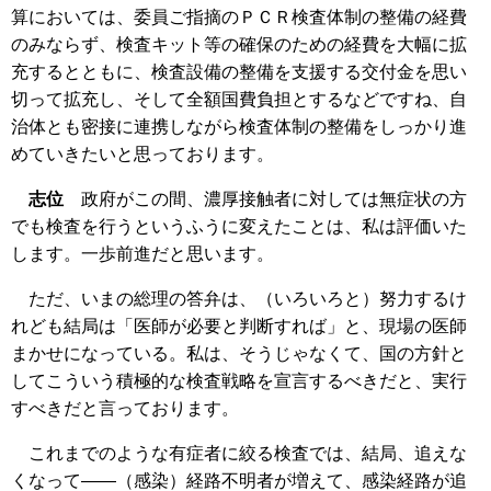
算においては、委員ご指摘のＰＣＲ検査体制の整備の経費
のみならず、検査キット等の確保のための経費を大幅に拡
充するとともに、検査設備の整備を支援する交付金を思い
切って拡充し、そして全額国費負担とするなどですね、自
治体とも密接に連携しながら検査体制の整備をしっかり進
めていきたいと思っております。
志位
政府がこの間、濃厚接触者に対しては無症状の方
でも検査を行うというふうに変えたことは、私は評価いた
します。一歩前進だと思います。
ただ、いまの総理の答弁は、（いろいろと）努力するけ
れども結局は「医師が必要と判断すれば」と、現場の医師
まかせになっている。私は、そうじゃなくて、国の方針と
してこういう積極的な検査戦略を宣言するべきだと、実行
すべきだと言っております。
これまでのような有症者に絞る検査では、結局、追えな
くなって――（感染）経路不明者が増えて、感染経路が追