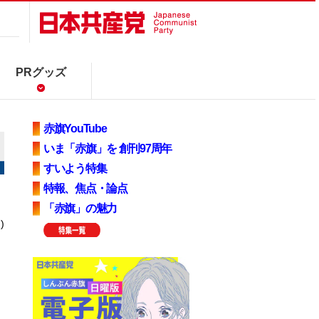
PRグッズ
赤旗YouTube
いま「赤旗」を 創刊97周年
すいよう特集
特報、焦点・論点
「赤旗」の魅力
)