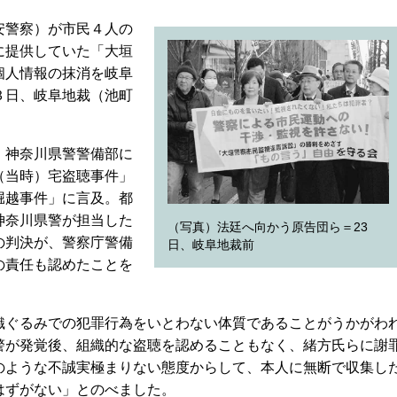
安警察）が市民４人の
に提供していた「大垣
個人情報の抹消を岐阜
３日、岐阜地裁（池町
、神奈川県警警備部に
（当時）宅盗聴事件」
堀越事件」に言及。都
神奈川県警が担当した
（写真）法廷へ向かう原告団ら＝23
の判決が、警察庁警備
日、岐阜地裁前
の責任も認めたことを
ぐるみでの犯罪行為をいとわない体質であることがうかがわ
警が発覚後、組織的な盗聴を認めることもなく、緒方氏らに謝
のような不誠実極まりない態度からして、本人に無断で収集し
はずがない」とのべました。