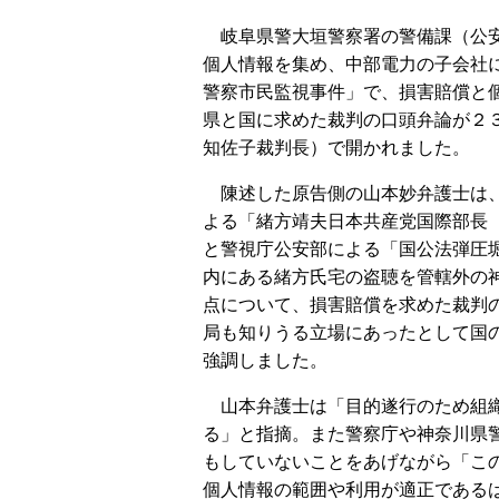
岐阜県警大垣警察署の警備課（公
個人情報を集め、中部電力の子会社
警察市民監視事件」で、損害賠償と
県と国に求めた裁判の口頭弁論が２
知佐子裁判長）で開かれました。
陳述した原告側の山本妙弁護士は
よる「緒方靖夫日本共産党国際部長
と警視庁公安部による「国公法弾圧
内にある緒方氏宅の盗聴を管轄外の
点について、損害賠償を求めた裁判
局も知りうる立場にあったとして国
強調しました。
山本弁護士は「目的遂行のため組織
る」と指摘。また警察庁や神奈川県
もしていないことをあげながら「こ
個人情報の範囲や利用が適正である