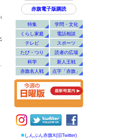
赤旗電子版購読
が
特集
学問・文化
くらし家庭
電話相談
化
テレビ
スポーツ
たび・つり
読者の広場
科学
新人王戦
赤旗名人戦
点字「赤旗」
しんぶん赤旗X(旧Twitter)