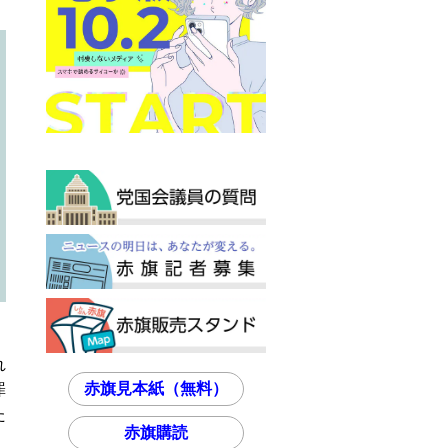
れ
赤旗見本紙（無料）
罪
た
赤旗購読