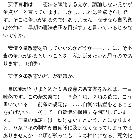
安倍首相は、「憲法を議論する党か、議論しない党かが
争点だ」と言っています。しかし、これは争点そらしで
す。そこに争点があるのではありません。なぜなら自民党
は公約に「早期の憲法改正を目指す」と書いているじゃな
いですか。
安倍９条改憲を許していいのかどうか――ここにこそ本
当の争点があるということを、私は訴えたいと思うのであ
ります。（拍手）
安倍９条改憲のどこが問題か。
自民党がとりまとめた９条改憲の条文案をみれば、一目
瞭然です。この条文案では、９条１項、２項の後に、こう
書いている。「前条の規定は、……自衛の措置をとること
を妨げない」。そして「自衛隊の保持」を明記していま
す。「前条の規定」は「妨げない」ということになります
と、９条２項の制約が自衛隊に及ばなくなってしまうでは
ありませんか。２項が残っても、立ち枯れになる。死文化