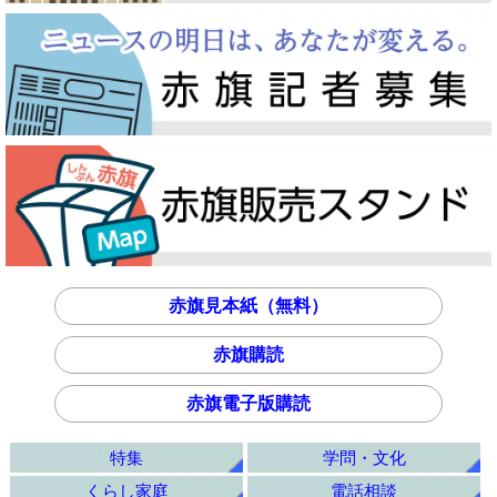
赤旗見本紙（無料）
赤旗購読
赤旗電子版購読
特集
学問・文化
くらし家庭
電話相談