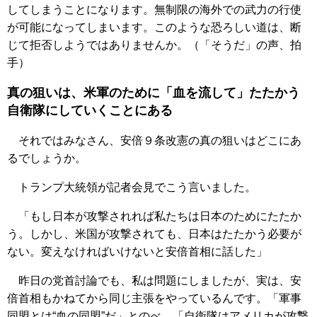
してしまうことになります。無制限の海外での武力の行使
が可能になってしまいます。このような恐ろしい道は、断
じて拒否しようではありませんか。（「そうだ」の声、拍
手）
真の狙いは、米軍のために「血を流して」たたかう
自衛隊にしていくことにある
それではみなさん、安倍９条改憲の真の狙いはどこにあ
るでしょうか。
トランプ大統領が記者会見でこう言いました。
「もし日本が攻撃されれば私たちは日本のためにたたか
う。しかし、米国が攻撃されても、日本はたたかう必要が
ない。変えなければいけないと安倍首相に話した」
昨日の党首討論でも、私は問題にしましたが、実は、安
倍首相もかねてから同じ主張をやっているんです。「軍事
同盟とは“血の同盟”だ」とのべ、「自衛隊はアメリカが攻撃