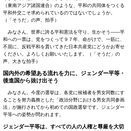
（東南アジア諸国連合）のような、平和の共同体をつくる
平和外交こそ求められているのではないでしょうか。
（「そうだ」の声、拍手）
みなさん、世界に誇る平和憲法を守り、生かそう――平
和への一票は、党をつくって９７年、命がけで、一筋に、
不屈に、反戦平和を貫いてきた日本共産党にどうかお寄せ
ください。よろしくお願いいたします。（「そうだ」の
声、大きな拍手）
国内外の希望ある流れを力に、ジェンダー平等・
後進国から抜け出そう
みなさん。今度の選挙は、各党に候補者を男女同数にす
ることを努力義務とした「政治分野における男女共同参画
法」が施行されてから初めての国政選挙です。ジェンダー
平等への姿勢が問われます。
ジェンダー平等は、すべての人の人権と尊厳を大切