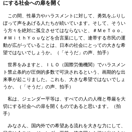
にする社会への扉を開く
この間、性暴力やハラスメントに対して、勇気をふりし
ぼって声をあげる人たちが続いています。そして、そうい
う方々を絶対に孤立させてはならないと、＃ＭｅＴｏｏ、
＃ＷｉｔｈＹｏｕなどを合言葉にして、連帯する市民の運
動が広がっていることは、日本の社会にとっての大きな希
望ではないでしょうか。（「そうだ」の声、拍手）
世界をみますと、ＩＬＯ（国際労働機関）でハラスメン
ト禁止条約が圧倒的多数で可決されるという、画期的な出
来事が起こりました。これも、大きな希望ではないでしょ
うか。（「そうだ」の声、拍手）
私は、ジェンダー平等は、すべての人の人権と尊厳を大
切にする社会への扉を開くものであると思います。（拍
手）
みなさん、国内外での希望ある流れを大きな力にして、