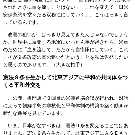
されたときに血を流すことはない」、これを変えて「日米
安保条約を堂々たる双務性にしていく」。こうはっきり言
っているんです。
改憲の狙いが、はっきり見えてきたんじゃないでしょう
か。世界中に展開する米軍にいったん事が起きたら、米軍
のために「血を流して」たたかう自衛隊にしていく。これ
こそが９条改憲の真の狙いだということを私は告発したい
と思うのであります。（大きな拍手）
憲法９条を生かして北東アジアに平和の共同体をつ
くる平和外交を
この間、板門店で３回目の米朝首脳会談が行われ、対話
によって朝鮮半島の非核化と平和体制の構築を築く動きが
新たな進展を見せています。
いま、日本がなすべきは、憲法９条を変えることではあ
りません。憲法９条を生かして、北東アジアにＡＳＥＡＮ