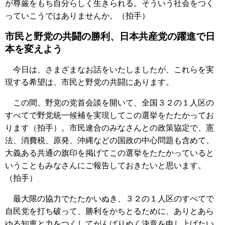
が尊厳をもち自分らしく生きられる。そういう社会をつく
っていこうではありませんか。（拍手）
市民と野党の共闘の勝利、日本共産党の躍進で日
本を変えよう
今日は、さまざまなお話をいたしましたが、これらを実
現する希望は、市民と野党の共闘にあります。
この間、野党の党首会談を開いて、全国３２の１人区の
すべてで野党統一候補を実現してこの選挙をたたかってお
ります（拍手）。市民連合のみなさんとの政策協定で、憲
法、消費税、原発、沖縄などの国政の中心問題も含めて、
大義ある共通の旗印を掲げてこの選挙をたたかっていると
いうこともみなさんにご報告しておきたいと思います。
（拍手）
最大限の協力でたたかいぬき、３２の１人区のすべてで
自民党を打ち破って、勝利をかちとるために、ありとあら
ゆる知恵と力をつくしてがんばりぬく決意を申し上げたい