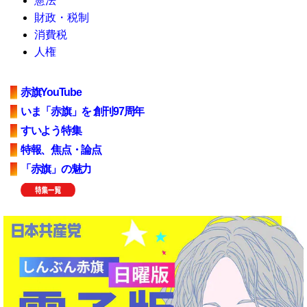
憲法
財政・税制
消費税
人権
赤旗YouTube
いま「赤旗」を 創刊97周年
すいよう特集
特報、焦点・論点
「赤旗」の魅力