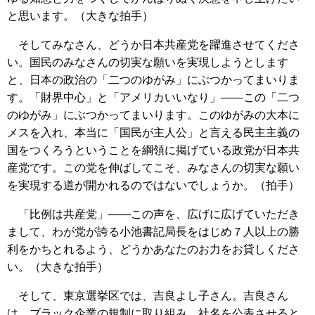
と思います。（大きな拍手）
そしてみなさん、どうか日本共産党を躍進させてくださ
い。国民のみなさんの切実な願いを実現しようとします
と、日本の政治の「二つのゆがみ」にぶつかってまいりま
す。「財界中心」と「アメリカいいなり」――この「二つ
のゆがみ」にぶつかってまいります。このゆがみの大本に
メスを入れ、本当に「国民が主人公」と言える民主主義の
国をつくろうということを綱領に掲げている政党が日本共
産党です。この党を伸ばしてこそ、みなさんの切実な願い
を実現する道が開かれるのではないでしょうか。（拍手）
「比例は共産党」――この声を、広げに広げていただき
まして、わが党が誇る小池書記局長をはじめ７人以上の勝
利をかちとれるよう、どうかあなたのお力をお貸しくださ
い。（大きな拍手）
そして、東京選挙区では、吉良よし子さん。吉良さん
は、ブラック企業の規制に取り組み、社名を公表させると