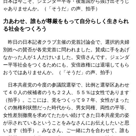
日本は今こそ、ジェンダー平等・後進国から抜け出そうじ
ゃありませんか。（「そうだ」の声、拍手）
力あわせ、誰もが尊厳をもって自分らしく生きられ
る社会をつくろう
昨日の日本記者クラブ主催の党首討論会で、選択的夫婦
別姓への賛否が各党党首に問われました。賛成に手をあげ
なかった人が１人だけいました。安倍さんです。ジェンダ
ー平等社会をつくるためにも、安倍政権には退場してもら
おうではありませんか。（「そうだ」の声、拍手）
日本共産党の今度の参議院選挙で、比例と選挙区あわせ
て４０人の候補者のうち２２人、５５％は女性であります
（拍手）。ここには、党をつくって９７年、女性がまった
くの無権利状態だった時代から、男女同権、両性の平等、
女性差別撤廃を求めてたたかい続けてきた日本共産党の姿
が示されているということをみなさんにお伝えしたいと思
います（拍手）。みなさん、ご一緒に力を合わせて、誰も