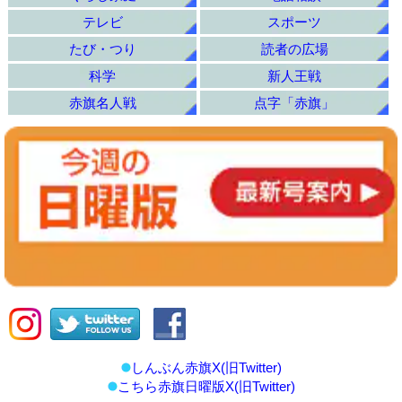
テレビ
スポーツ
たび・つり
読者の広場
科学
新人王戦
赤旗名人戦
点字「赤旗」
しんぶん赤旗X(旧Twitter)
こちら赤旗日曜版X(旧Twitter)