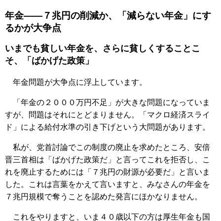
年金――７兆円の削減か、「減らない年金」にす
るかが大争点
いまでも貧しい年金を、さらに貧しくすることこ
そ、「ばかげた政策」
年金問題が大争点に浮上しています。
「年金の２０００万円不足」が大きな問題になっていま
すが、問題はそれにとどまりません。「マクロ経済スライ
ド」による給付水準の引き下げという大問題があります。
私が、党首討論でこの制度の廃止を求めたところ、安倍
晋三首相は「ばかげた政策だ」と言ってこれを拒否し、こ
れを廃止するためには「７兆円の財源が必要だ」と言いま
した。これは言葉をかえて言いますと、みなさんの年金を
７兆円規模で奪うことを認めた発言にほかなりません。
これをやりますと、いま４０歳以下の方は厚生年金も国