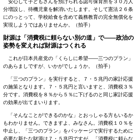
安心して子どもさんを預けられる認可保育所を３０万人
分増設し、待機児童を解消いたします。そして憲法２６条
にのっとって、学校給食を含めて義務教育の完全無償化を
実現しようではありませんか。（拍手）
財源は「消費税に頼らない別の道」で――政治の
姿勢を変えれば財源はつくれる
これが日本共産党の「くらしに希望――三つのプラン」
のあらましですが、いかがでしょうか。（拍手）
「三つのプラン」を実行すると、７・５兆円の家計応援
の施策となります。７・５兆円と言いますと、消費税３％
分です。消費税を８％から５％に下げるのと同じ家計応援
の効果が出てまいります。
「そんなことができるのかな」とおっしゃる方もいるか
もわかりません。できますよ、みなさん。消費税１０％を
中止し、「三つのプラン」をパッケージで実行するために
必要な新たな財源は７・５兆円ですが、「消費税に頼らな