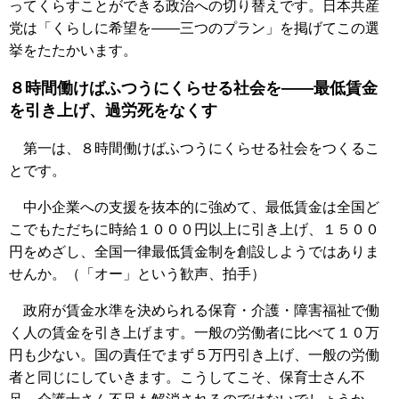
ってくらすことができる政治への切り替えです。日本共産
党は「くらしに希望を――三つのプラン」を掲げてこの選
挙をたたかいます。
８時間働けばふつうにくらせる社会を――最低賃金
を引き上げ、過労死をなくす
第一は、８時間働けばふつうにくらせる社会をつくるこ
とです。
中小企業への支援を抜本的に強めて、最低賃金は全国ど
こでもただちに時給１０００円以上に引き上げ、１５００
円をめざし、全国一律最低賃金制を創設しようではありま
せんか。（「オー」という歓声、拍手）
政府が賃金水準を決められる保育・介護・障害福祉で働
く人の賃金を引き上げます。一般の労働者に比べて１０万
円も少ない。国の責任でまず５万円引き上げ、一般の労働
者と同じにしていきます。こうしてこそ、保育士さん不