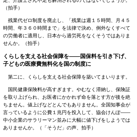
足、介護士さん不足も解消されるのではないでしょうか。
（拍手）
残業代ゼロ制度を廃止し、「残業は週１５時間、月４５
時間、年３６０時間まで」を法律で決め、例外なくすべて
の労働者に適用し、日本から過労死をなくそうではありま
せんか。（拍手）
くらしを支える社会保障を――国保料を引き下げ、
子どもの医療費無料化を国の制度に
第二に、くらしを支える社会保障を築いてまいります。
国民健康保険料が高すぎます。やむなく滞納し、保険証
を取り上げられ、お医者にかかれず命を落とす方が後を絶
ちません。値上げなどとんでもありません。全国知事会が
言っているように公費１兆円を投入して、協会けんぽ――
中小企業のサラリーマン並みに大幅に値下げをしようでは
ありませんか。（「そうだ」の声、拍手）