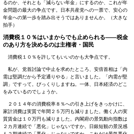
るのか、それとも「減らない年金」にするのか、これが年
金問題の最大の争点です。日本共産党への一票で、安心の
年金への第一歩を踏み出そうではありませんか。（大きな
拍手）
消費税１０％はいまからでも止められる――税金
のあり方を決めるのは主権者・国民
消費税１０％を許してもいいのかも大争点です。
私が、党首討論で中止を求めたところ、安倍首相は「内
需は堅調だから予定通りやる」と言いました。「内需が堅
調」ですって。びっくりしますね。一体、日本経済のどこ
をみているのでしょうか。
２０１４年の消費税率８％への引き上げをきっかけに、
家計消費は実質で年間２５万円も減りました。働く人の実
質賃金は１０万円も減りました。内閣府の景気動向指数は
２カ月連続で「悪化」じゃないですか。日銀短観の景況感
も２期連続で「悪化」じゃないですか。これだけ景気悪化