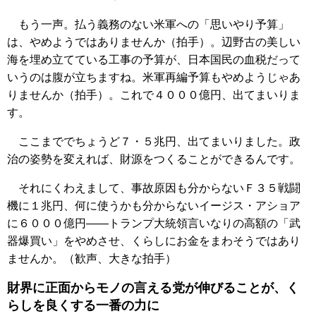
もう一声。払う義務のない米軍への「思いやり予算」
は、やめようではありませんか（拍手）。辺野古の美しい
海を埋め立てている工事の予算が、日本国民の血税だって
いうのは腹が立ちますね。米軍再編予算もやめようじゃあ
りませんか（拍手）。これで４０００億円、出てまいりま
す。
ここまででちょうど７・５兆円、出てまいりました。政
治の姿勢を変えれば、財源をつくることができるんです。
それにくわえまして、事故原因も分からないＦ３５戦闘
機に１兆円、何に使うかも分からないイージス・アショア
に６０００億円――トランプ大統領言いなりの高額の「武
器爆買い」をやめさせ、くらしにお金をまわそうではあり
ませんか。（歓声、大きな拍手）
財界に正面からモノの言える党が伸びることが、く
らしを良くする一番の力に