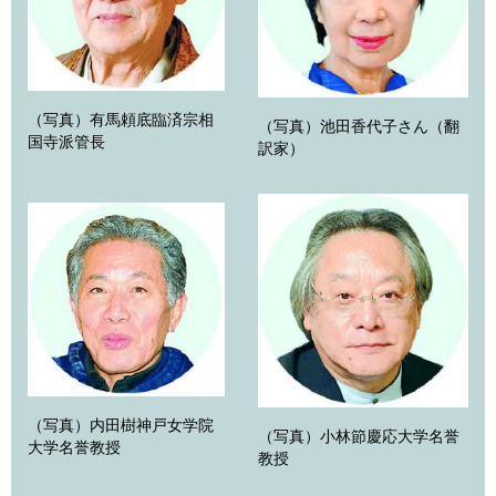
（写真）有馬頼底臨済宗相
（写真）池田香代子さん（翻
国寺派管長
訳家）
（写真）内田樹神戸女学院
（写真）小林節慶応大学名誉
大学名誉教授
教授