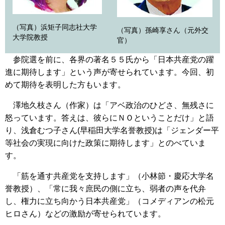
（写真）浜矩子同志社大学
（写真）孫崎享さん（元外交
大学院教授
官）
参院選を前に、各界の著名５５氏から「日本共産党の躍
進に期待します」という声が寄せられています。今回、初
めて期待を表明した方もいます。
澤地久枝さん（作家）は「アベ政治のひどさ、無残さに
怒っています。答えは、彼らにＮＯということだけ」と語
り、浅倉むつ子さん(早稲田大学名誉教授)は「ジェンダー平
等社会の実現に向けた政策に期待します」とのべていま
す。
「筋を通す共産党を支持します」（小林節・慶応大学名
誉教授）、「常に我々庶民の側に立ち、弱者の声を代弁
し、権力に立ち向かう日本共産党」（コメディアンの松元
ヒロさん）などの激励が寄せられています。