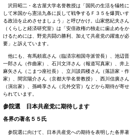
沢田昭二・名古屋大学名誉教授は「国民の生活を犠牲に
して米国から憲法九条に反して戦争するＦ３５を爆買いす
る政治を止めさせましょう」と呼びかけ。山家悠紀夫さん
（くらしと経済研究室）は「安倍政権の独走に歯止めをか
けるためには、野党共闘の勝利、加えて共産党の躍進が必
要」と訴えています。
他にも、有馬頼底さん（臨済宗相国寺派管長）、池辺晋
一郎さん（作曲家）、石川文洋さん（報道写真家）、井上
麻矢さん（こまつ座社長）、立川談四楼さん（落語家・作
家）、間宮陽介さん（京都大学名誉教授）、西川信廣さん
（演出家）、孫崎享さん（元外交官）などから期待が寄せ
られています。
参院選 日本共産党に期待します
各界の著名５５氏
参院選に向けて、日本共産党への期待を表明した各界著