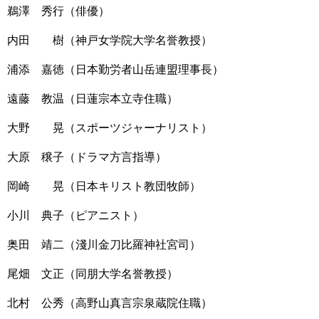
鵜澤 秀行（俳優）
内田 樹（神戸女学院大学名誉教授）
浦添 嘉徳（日本勤労者山岳連盟理事長）
遠藤 教温（日蓮宗本立寺住職）
大野 晃（スポーツジャーナリスト）
大原 穣子（ドラマ方言指導）
岡崎 晃（日本キリスト教団牧師）
小川 典子（ピアニスト）
奥田 靖二（淺川金刀比羅神社宮司）
尾畑 文正（同朋大学名誉教授）
北村 公秀（高野山真言宗泉蔵院住職）