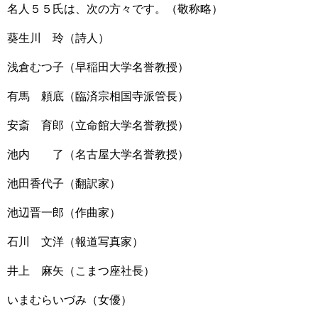
名人５５氏は、次の方々です。（敬称略）
葵生川 玲（詩人）
浅倉むつ子（早稲田大学名誉教授）
有馬 頼底（臨済宗相国寺派管長）
安斎 育郎（立命館大学名誉教授）
池内 了（名古屋大学名誉教授）
池田香代子（翻訳家）
池辺晋一郎（作曲家）
石川 文洋（報道写真家）
井上 麻矢（こまつ座社長）
いまむらいづみ（女優）