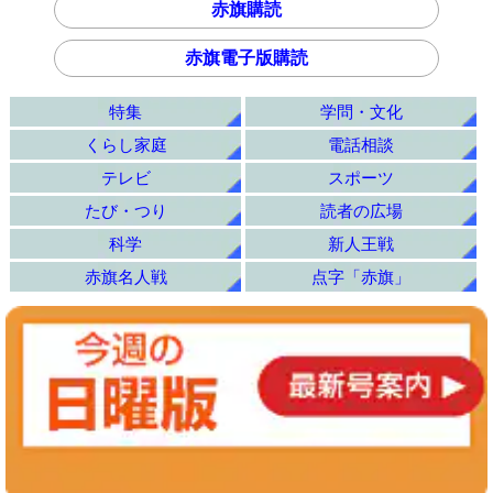
赤旗購読
赤旗電子版購読
特集
学問・文化
くらし家庭
電話相談
テレビ
スポーツ
たび・つり
読者の広場
科学
新人王戦
赤旗名人戦
点字「赤旗」