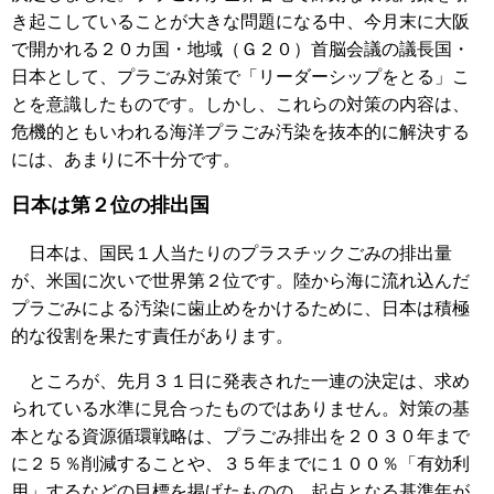
き起こしていることが大きな問題になる中、今月末に大阪
で開かれる２０カ国・地域（Ｇ２０）首脳会議の議長国・
日本として、プラごみ対策で「リーダーシップをとる」こ
とを意識したものです。しかし、これらの対策の内容は、
危機的ともいわれる海洋プラごみ汚染を抜本的に解決する
には、あまりに不十分です。
日本は第２位の排出国
日本は、国民１人当たりのプラスチックごみの排出量
が、米国に次いで世界第２位です。陸から海に流れ込んだ
プラごみによる汚染に歯止めをかけるために、日本は積極
的な役割を果たす責任があります。
ところが、先月３１日に発表された一連の決定は、求め
られている水準に見合ったものではありません。対策の基
本となる資源循環戦略は、プラごみ排出を２０３０年まで
に２５％削減することや、３５年までに１００％「有効利
用」するなどの目標を掲げたものの、起点となる基準年が