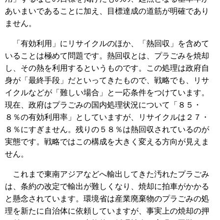
あいまいであることに加え、目標達成の道筋が明確であり
ません。
「有効利用」にリサイクルのほか、「熱回収」を含めて
いることは極めて問題です。熱回収とは、プラごみを焼却
し、その熱を利用するというものです。この処理は政府自
身が「最終手段」だといってきたもので、戦略でも、リサ
イクルなどが「難しい場合」と一応条件をつけています。
現在、政府はプラごみの国内処理状況について「８５・
８％の有効利用率」としていますが、リサイクルは２７・
８％にすぎません。残りの５８％は熱回収されているのが
実態です。戦略ではこの構成を大きく変える方向が見えま
せん。
これまで東南アジアなどへ輸出してきた汚れたプラごみ
は、条約の改定で輸出が難しくなり、焼却に拍車がかかる
と懸念されています。環境省は産業廃棄物のプラごみの処
理を新たに自治体に依頼していますが、事実上の焼却の押