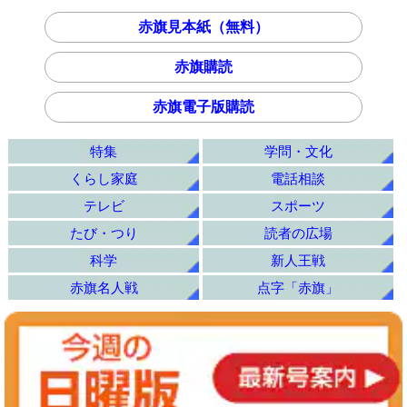
赤旗見本紙（無料）
赤旗購読
赤旗電子版購読
特集
学問・文化
くらし家庭
電話相談
テレビ
スポーツ
たび・つり
読者の広場
科学
新人王戦
赤旗名人戦
点字「赤旗」