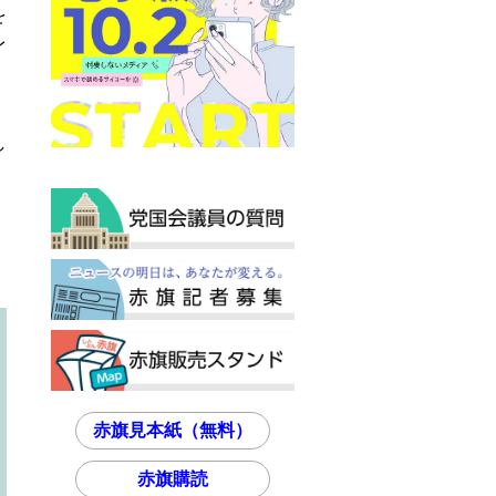
を
レ
、
し
赤旗見本紙（無料）
赤旗購読