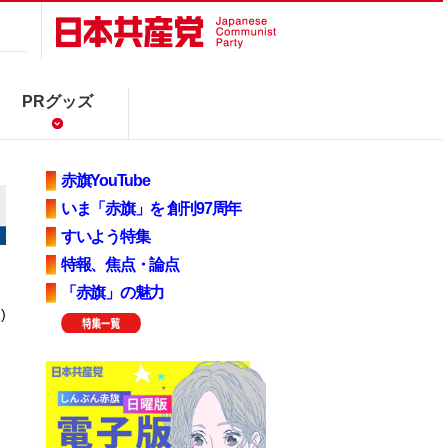
PRグッズ
赤旗YouTube
いま「赤旗」を 創刊97周年
すいよう特集
特報、焦点・論点
「赤旗」の魅力
)