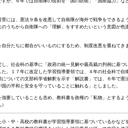
ですが、６年では自衛隊の役割を「国の防衛」「国際協力」な
景には、憲法９条を改悪して自衛隊が海外で戦争をできるよ
生のうちから自衛隊への「理解」をすすめたいという意図が色
自分たちに都合がいいものにするため、制度改悪を重ねてき
し、社会科の基準に「政府の統一見解や最高裁の判例に基づ
した。１７年に改定した学習指導要領では、４年の社会科で自
領についての文部科学省解釈を示す「解説書」では、６年で憲
が国の平和と安全を守っていることに触れる」としました。
強要していることも含め、教科書を政権の「私物」とするよ
人）
小・中・高校の教科書が学習指導要領に基づいているかなど