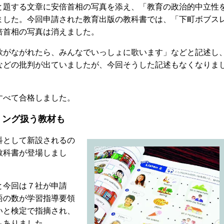
と題する文章に安倍首相の写真を添え、「教育の政治的中立性
ました。今回申請された教育出版の教科書では、「下町ボブス
倍首相の写真は消えました。
がながれたら、みんなでいっしょに歌います」などと記述し
などの批判が出ていましたが、今回そうした記述もなくなりま
すべて合格しました。
ミング扱う教材も
科として新設されるの
教科書が登場しまし
と今回は７社が申請
語の数が学習指導要領
いと検定で指摘され、
もありました。