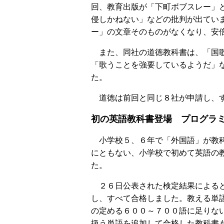
回、教育出版が「下町ボブスレー」
侵しかねない」などの批判が出てい
ー」の文章そのものがなくなり、安
また、同社の道徳教科書は、「国歌
「歌うことを強要しているようだ」
た。
道徳は前回と同じ８社が申請し、
初の英語教科書登場 プログラ
小学校５、６年で「外国語」が教
にともない、小学校で初めて英語の
た。
２６日公表された検定結果による
し、すべて合格しました。教える単
の定める６００～７００語に足りな
扱う単語を追加して合格した教科書