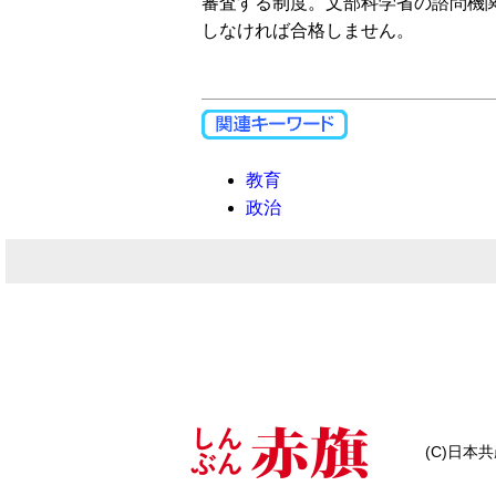
審査する制度。文部科学省の諮問機
しなければ合格しません。
教育
政治
(C)日本