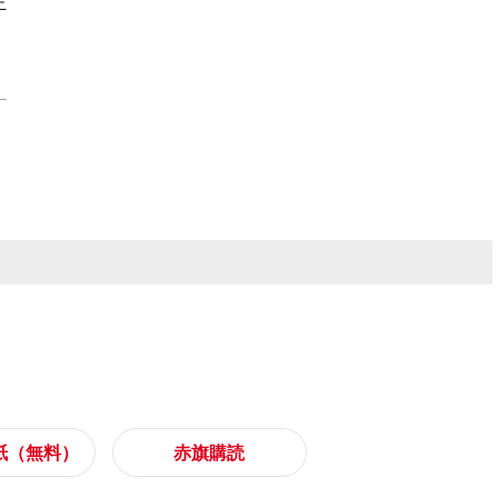
正
紙（無料）
赤旗購読