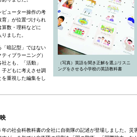
ンピューター操作の考
教育」が位置づけられ
は算数・理科などに
入りました。
る「暗記型」ではない
クティブラーニング）
各社とも、「活動」
（写真）英語を聞き正解を選ぶリスニ
ングをさせる小学校の英語教科書
、子どもに考えさせ調
とを重視した編集をし
映
年の社会科教科書の全社に自衛隊の記述が登場しました。災