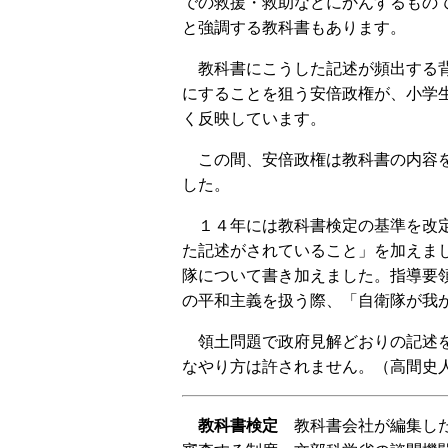
での救援・救助などにかんするもの
と強調する教科書もあります。
教科書にこうした記述が頻出する背
にすることを狙う安倍政権が、小学
く反映しています。
この間、安倍政権は教科書の内容を
した。
１４年には教科書検定の基準を改定
た記述がされていること」を加えま
隊について書き加えました。指導要
の平和主義を扱う際、「自衛隊が我
領土問題で政府見解どおりの記述を
なやり方は許されません。（高間史
教科書検定
教科書会社が編集した