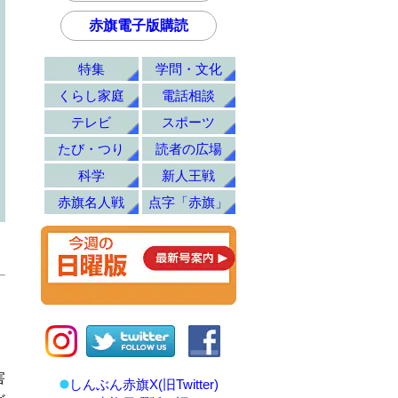
赤旗電子版購読
特集
学問・文化
くらし家庭
電話相談
テレビ
スポーツ
たび・つり
読者の広場
科学
新人王戦
赤旗名人戦
点字「赤旗」
害
しんぶん赤旗X(旧Twitter)