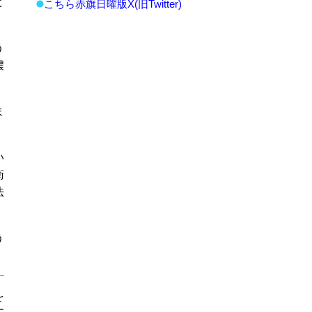
ど
こちら赤旗日曜版X(旧Twitter)
う
濃
ま
い
衛
法
う
を