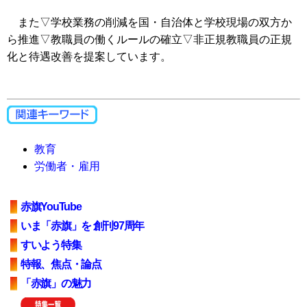
また▽学校業務の削減を国・自治体と学校現場の双方か
ら推進▽教職員の働くルールの確立▽非正規教職員の正規
化と待遇改善を提案しています。
教育
労働者・雇用
赤旗YouTube
いま「赤旗」を 創刊97周年
すいよう特集
特報、焦点・論点
「赤旗」の魅力