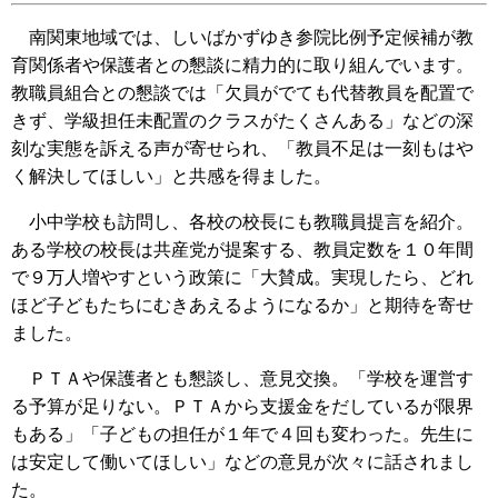
南関東地域では、しいばかずゆき参院比例予定候補が教
育関係者や保護者との懇談に精力的に取り組んでいます。
教職員組合との懇談では「欠員がでても代替教員を配置で
きず、学級担任未配置のクラスがたくさんある」などの深
刻な実態を訴える声が寄せられ、「教員不足は一刻もはや
く解決してほしい」と共感を得ました。
小中学校も訪問し、各校の校長にも教職員提言を紹介。
ある学校の校長は共産党が提案する、教員定数を１０年間
で９万人増やすという政策に「大賛成。実現したら、どれ
ほど子どもたちにむきあえるようになるか」と期待を寄せ
ました。
ＰＴＡや保護者とも懇談し、意見交換。「学校を運営す
る予算が足りない。ＰＴＡから支援金をだしているが限界
もある」「子どもの担任が１年で４回も変わった。先生に
は安定して働いてほしい」などの意見が次々に話されまし
た。