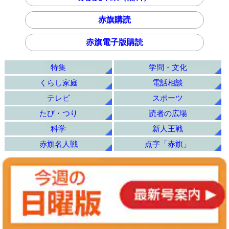
赤旗購読
赤旗電子版購読
特集
学問・文化
くらし家庭
電話相談
テレビ
スポーツ
たび・つり
読者の広場
科学
新人王戦
赤旗名人戦
点字「赤旗」