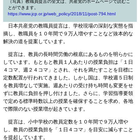
（写真）教職員提言の全文は、共産党のホームページで読むこ
とができます。
https://www.jcp.or.jp/web_policy/2018/11/post-794.html
日本共産党の教職員提言は、学校現場の深刻な実態を指
摘し、教職員を１０年間で９万人増やすことなど抜本的な
解決の道を提案しています。
提言は、教員の長時間労働の根底にあるものを明らかに
しています。もともと教員１人あたりの授業負担は「１日
４コマ、週２４コマ」とされ、それを満たすことを目標に
定数配置が行われてきました。しかし国は、学校週５日制
を教員増なしで実施。週あたりの受け持ち時間も変更をせ
ずに教員に負担を押し付けました。さらに、学習指導要領
で定める標準時数以上の授業を確保することを求め、各地
で際限のない授業増が起きています。
提言は、小中学校の教員定数を１０年間で９万人増や
し、教員の授業負担を「１日４コマ」を目安に減らすこと
を提起しています。