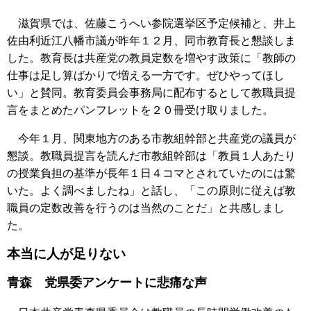
滋賀県では、佐藤こうへい参院選挙区予定候補と、井上
佐由利近江八幡市議が昨年１２月、同市教育長と懇談しま
した。教育長は共産党の教員定数を増やす政策に「教師の
仕事は足し算ばかりで増える一方です。ぜひやってほし
い」と賛同。教育委員会事務局に配布するとして教職員提
言をまとめたパンフレットを２０冊受け取りました。
今年１月、関東地方のある市教組幹部と共産党の議員が
懇談。教職員提言を読んだ市教組幹部は「教員１人あたり
の授業負担の基準が長年１日４コマとされていたのには驚
いた。よく調べましたね」と話し、「この原則に従えば教
職員の定数改善を行うのは当然のことだ」と共感しまし
た。
本当に人が足りない
青森 党県委アンケートに悲痛な声