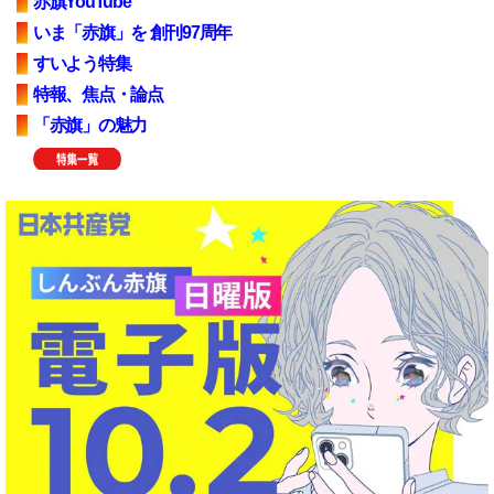
赤旗YouTube
いま「赤旗」を 創刊97周年
すいよう特集
特報、焦点・論点
「赤旗」の魅力