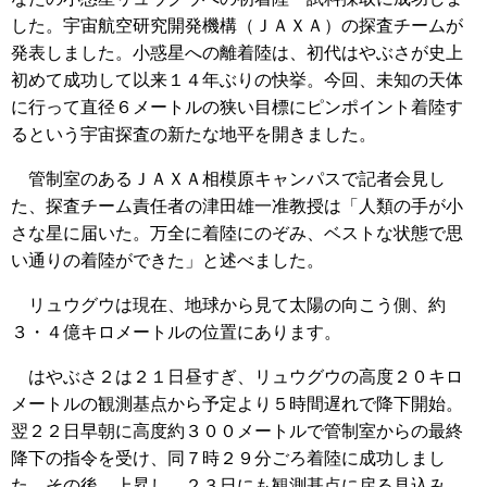
した。宇宙航空研究開発機構（ＪＡＸＡ）の探査チームが
発表しました。小惑星への離着陸は、初代はやぶさが史上
初めて成功して以来１４年ぶりの快挙。今回、未知の天体
に行って直径６メートルの狭い目標にピンポイント着陸す
るという宇宙探査の新たな地平を開きました。
管制室のあるＪＡＸＡ相模原キャンパスで記者会見し
た、探査チーム責任者の津田雄一准教授は「人類の手が小
さな星に届いた。万全に着陸にのぞみ、ベストな状態で思
い通りの着陸ができた」と述べました。
リュウグウは現在、地球から見て太陽の向こう側、約
３・４億キロメートルの位置にあります。
はやぶさ２は２１日昼すぎ、リュウグウの高度２０キロ
メートルの観測基点から予定より５時間遅れで降下開始。
翌２２日早朝に高度約３００メートルで管制室からの最終
降下の指令を受け、同７時２９分ごろ着陸に成功しまし
た。その後、上昇し、２３日にも観測基点に戻る見込み。