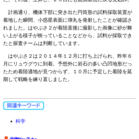
計画通り、機体下部に突き出た円筒形の試料採取装置が
着地した瞬間、小惑星表面に弾丸を発射したことが確認さ
れました。はやぶさ２が着陸直後に撮影した画像に砂が舞
い上がる様子が映っていることなどから、試料が採取でき
たと探査チームは判断しています。
はやぶさ２は２０１４年１２月に打ち上げられ、昨年６
月にリュウグウに到着。予想外に岩石の多い凸凹地形だっ
たため着陸適地が見つからず、１０月に予定した着陸を延
期して戦略を練り直しました。
科学