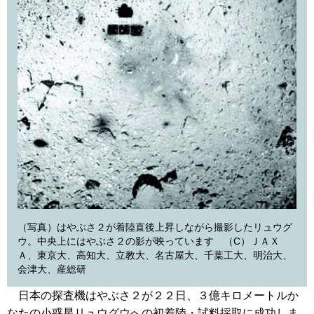
（写真）はやぶさ２が着陸直後上昇しながら撮影したリュウグ
ウ。中央上にはやぶさ２の影が映っています （C）ＪＡＸ
Ａ、東京大、高知大、立教大、名古屋大、千葉工大、明治大、
会津大、産総研
日本の探査機はやぶさ２が２２日、３億キロメートルか
なたの小惑星リュウグウへの初着陸・試料採取に成功しま