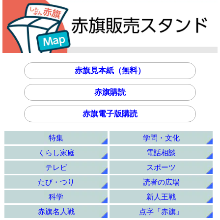
赤旗見本紙（無料）
赤旗購読
赤旗電子版購読
特集
学問・文化
くらし家庭
電話相談
テレビ
スポーツ
たび・つり
読者の広場
科学
新人王戦
赤旗名人戦
点字「赤旗」