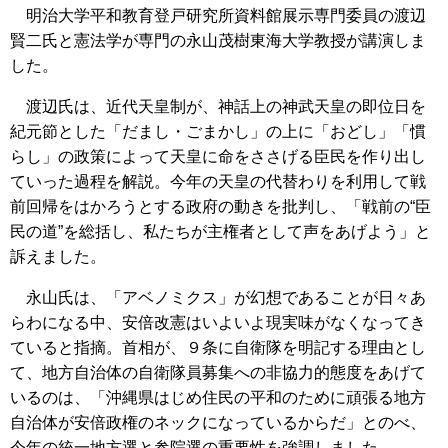
明治大学平和教育登戸研究所資料館展示専門委員の渡辺
賢二氏と憲法学が専門の永山茂樹東海大学教授が講演しま
した。
渡辺氏は、近代天皇制が、神話上の神武天皇の即位日を
紀元節とした「だまし・ごまかし」の上に「おどし」「慣
らし」の政策によって天皇に命をささげる臣民を作り出し
ていった過程を解説。今年の天皇の代替わりを利用して戦
前回帰をはかろうとする政府の動きを批判し、「戦前の“臣
民の道”を総括し、私たちが主権者として声をあげよう」と
訴えました。
永山氏は、「アベノミクス」が幻想であることが日々あ
らわになる中、安倍改憲はいよいよ現実味がなくなってき
ていると指摘。首相が、９条に自衛隊を明記する理由とし
て、地方自治体の自衛隊員募集への非協力的態度をあげて
いるのは、「沖縄県はじめ住民の平和のために頑張る地方
自治体が安倍政権のネックになっているからだ」とのべ、
今年の統一地方選と参院選の重要性を強調しました。