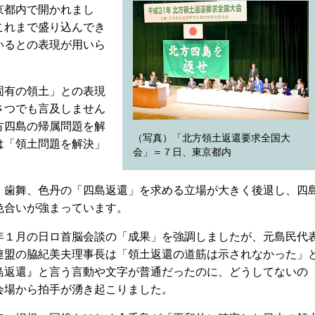
京都内で開かれまし
これまで盛り込んでき
いるとの表現が用いら
固有の領土」との表現
さつでも言及しません
方四島の帰属問題を解
（写真）「北方領土返還要求全国大
は「領土問題を解決」
会」＝７日、東京都内
歯舞、色丹の「四島返還」を求める立場が大きく後退し、四
色合いが強まっています。
１月の日ロ首脳会談の「成果」を強調しましたが、元島民代
連盟の脇紀美夫理事長は「領土返還の道筋は示されなかった」
島返還』と言う言動や文字が普通だったのに、どうしてないの
会場から拍手が湧き起こりました。