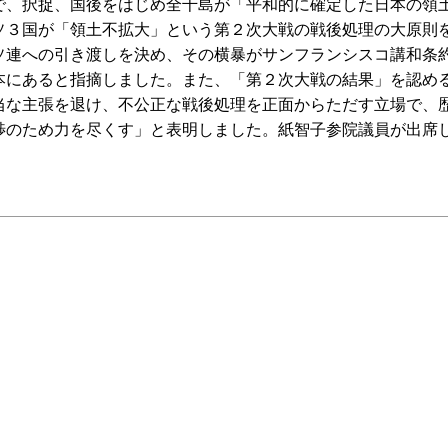
、択捉、国後をはじめ全千島が「平和的に確定した日本の領
ソ３国が「領土不拡大」という第２次大戦の戦後処理の大原則
ソ連への引き渡しを決め、その横暴がサンフランシスコ講和条
本にあると指摘しました。また、「第２次大戦の結果」を認め
当な主張を退け、不公正な戦後処理を正面からただす立場で、
渉のため力を尽くす」と表明しました。紙智子参院議員が出席