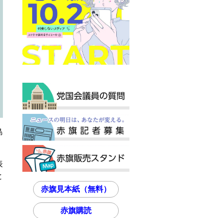
島
表
と
赤旗見本紙（無料）
赤旗購読