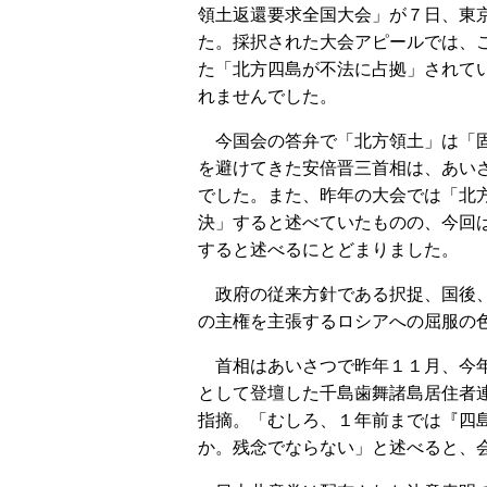
領土返還要求全国大会」が７日、東
た。採択された大会アピールでは、
た「北方四島が不法に占拠」されて
れませんでした。
今国会の答弁で「北方領土」は「
を避けてきた安倍晋三首相は、あい
でした。また、昨年の大会では「北
決」すると述べていたものの、今回
すると述べるにとどまりました。
政府の従来方針である択捉、国後、
の主権を主張するロシアへの屈服の
首相はあいさつで昨年１１月、今年
として登壇した千島歯舞諸島居住者
指摘。「むしろ、１年前までは『四
か。残念でならない」と述べると、