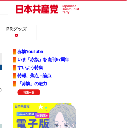
PRグッズ
赤旗YouTube
いま「赤旗」を 創刊97周年
すいよう特集
特報、焦点・論点
「赤旗」の魅力
)