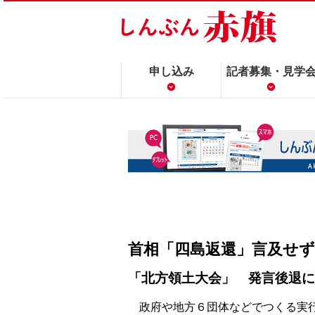
申し込み
記者募集・見学
首相「四島返還」言及せず
「北方領土大会」 発言後退に
政府や地方６団体などでつくる実