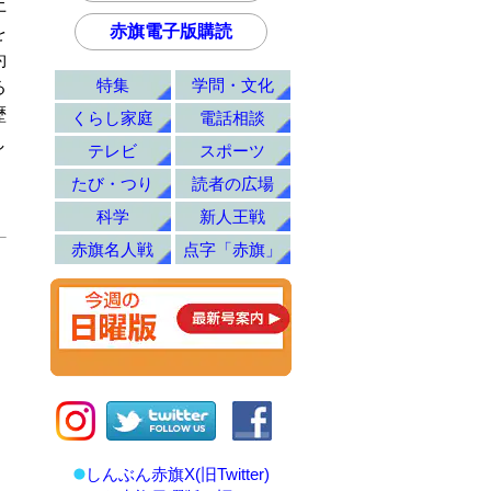
土
赤旗電子版購読
を
約
特集
学問・文化
る
歴
くらし家庭
電話相談
し
テレビ
スポーツ
たび・つり
読者の広場
科学
新人王戦
赤旗名人戦
点字「赤旗」
しんぶん赤旗X(旧Twitter)