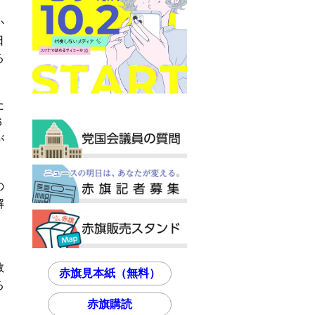
か
日
る
た
６
が
の
解
、
教
赤旗見本紙（無料）
る
赤旗購読