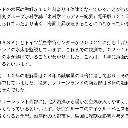
ドの氷床の融解が１０年前より４倍速くなっていることがわ
研究グループが科学誌『米科学アカデミー紀要』電子版（２１
えられていたより速く、海面上昇が速まることにつながってい
ＡＳＡ）とドイツ航空宇宙センターが２００２年に打ち上げ
ランドの氷床を監視しています。これまでの観測で、０２～１
ンの氷が解けていることがわかりました。これは、１年に海面
するといいます。
、１２年の融解量は０３年の融解量の４倍に達しており、そ
集中していました。従来、グリーンランドの南西部は氷床の融
ませんでした。
リーンランド西部には北大西洋から暖かな空気が入りやすく
きくなっているといいます。研究グループのマイケル・ベビス
速くなると予想。沿岸部の大都市や、島国に深刻な影響を与え