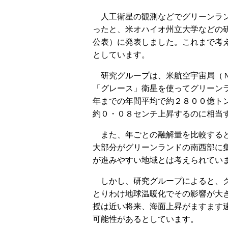
人工衛星の観測などでグリーンラン
ったと、米オハイオ州立大学などの
公表）に発表しました。これまで考
としています。
研究グループは、米航空宇宙局（Ｎ
「グレース」衛星を使ってグリーン
年までの年間平均で約２８００億ト
約０・０８センチ上昇するのに相当
また、年ごとの融解量を比較すると
大部分がグリーンランドの南西部に
が進みやすい地域とは考えられてい
しかし、研究グループによると、グ
とりわけ地球温暖化でその影響が大
授は近い将来、海面上昇がますます
可能性があるとしています。