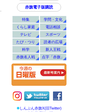
赤旗電子版購読
特集
学問・文化
くらし家庭
電話相談
テレビ
スポーツ
たび・つり
読者の広場
科学
新人王戦
赤旗名人戦
点字「赤旗」
しんぶん赤旗X(旧Twitter)