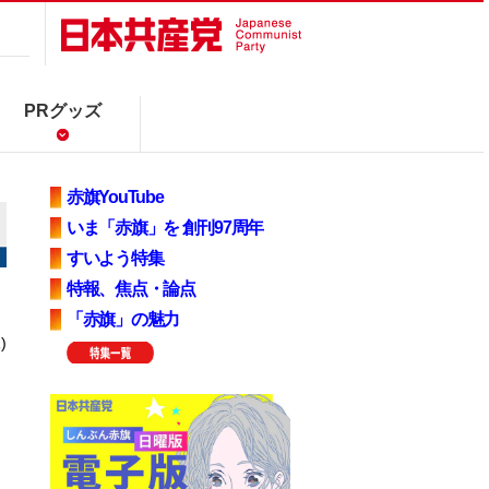
PRグッズ
赤旗YouTube
いま「赤旗」を 創刊97周年
すいよう特集
特報、焦点・論点
「赤旗」の魅力
)