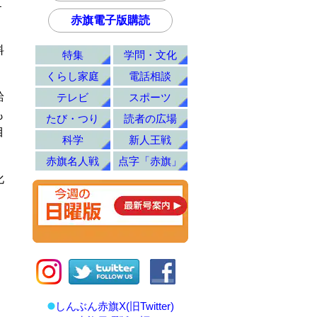
１
赤旗電子版購読
料
特集
学問・文化
くらし家庭
電話相談
給
テレビ
スポーツ
も
たび・つり
読者の広場
目
科学
新人王戦
赤旗名人戦
点字「赤旗」
化
しんぶん赤旗X(旧Twitter)