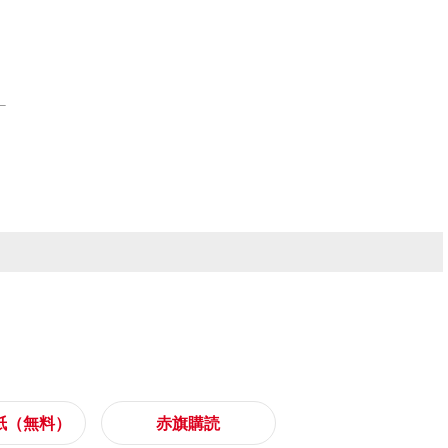
紙（無料）
赤旗購読