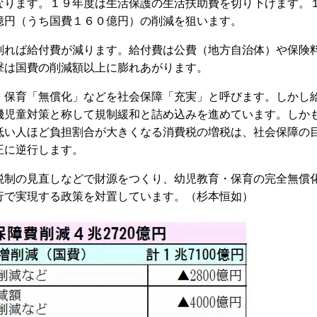
なります。１９年度は生活保護の生活扶助費を切り下げます。
億円（うち国費１６０億円）の削減を狙います。
れば給付費が減ります。給付費は公費（地方自治体）や保険
撃は国費の削減額以上に膨れあがります。
保育「無償化」などを社会保障「充実」と呼びます。しかし
機児童対策と称して規制緩和と詰め込みを進めています。しか
低い人ほど負担割合が大きくなる消費税の増税は、社会保障の
正に逆行します。
制の見直しなどで財源をつくり、幼児教育・保育の完全無償
行で実現する政策を対置しています。（杉本恒如）