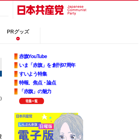
PRグッズ
赤旗YouTube
いま「赤旗」を 創刊97周年
すいよう特集
特報、焦点・論点
「赤旗」の魅力
)
費