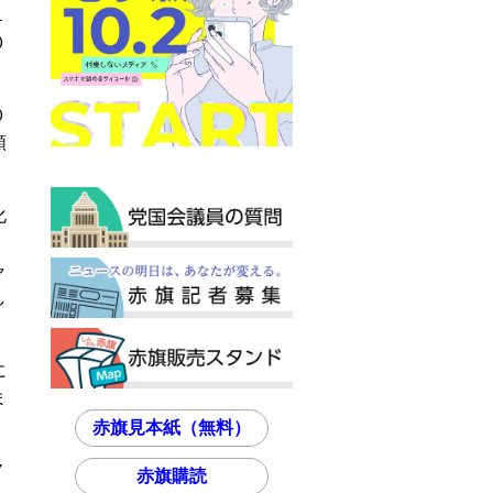
１
０
０
額
化
ャ
し
に
ま
赤旗見本紙（無料）
７
赤旗購読