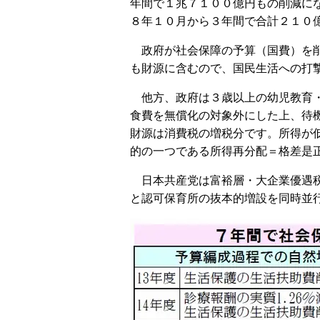
年間で１兆７１００億円もの削減に
８年１０月から３年間で合計２１０
政府が社会保障の予算（国費）を削
も財源に含むので、国民生活への打
他方、政府は３歳以上の幼児教育・
食費を無償化の対象外にした上、待
財源は消費税の増税分です。所得が
的の一つである所得再分配＝格差是
日本共産党は富裕層・大企業優遇税
と認可保育所の抜本的増設を同時並