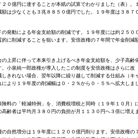
７２０億円に達することが本紙の試算でわかりました（表）。
減額は少なくとも３兆８８５０億円でした。１９年度は３８７
の発動による年金支給額の削減です。１９年度には約２５０
質的に削減することを狙います。安倍政権の７年間で年金削減
の上昇に伴って本来引き上げるべき年金支給額を、少子高齢
す。小泉純一郎政権が導入したこの制度を安倍政権はさらに改
減しきれない場合、翌年以降に繰り越して削減する仕組み（キ
れにより１９年度の削減幅は０・２％から０・５％へ拡大しま
険料の「軽減特例」を、消費税増税と同時（１９年１０月）
の高齢者は平均月３８０円の負担が月１１３０円へ３倍に増え
の自然増分は１９年度に１２００億円削ります。安倍政権の