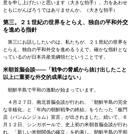
意を申し上げたいと思います（大きな拍手）。力をあわせ
ともにがんばろうではありませんか。（大きな拍手）
第三。２１世紀の世界をとらえ、独自の平和外交
を進める指針
第三にお話ししたいのは、私たちが、２１世紀の世界を
とらえ、独自の平和外交を進めるうえで、確かな指針とな
っているのが日本共産党綱領だということです。
米朝首脳会談――「戦争の脅威から抜け出したこと
以上に重要な外交的成果はない」
朝鮮半島で平和の激動が始まっています。
４月２７日、南北首脳会談が行われ、「朝鮮半島の完全
な非核化」と「年内の朝鮮戦争の終結」をうたった「板門
店（パンムンジョム）宣言」が出されました。続いて、６
月１２日、シンガポールで、史上初の米朝首脳会談が行わ
れ、「新しい米朝関係の確立」を約束し、朝鮮半島の平和