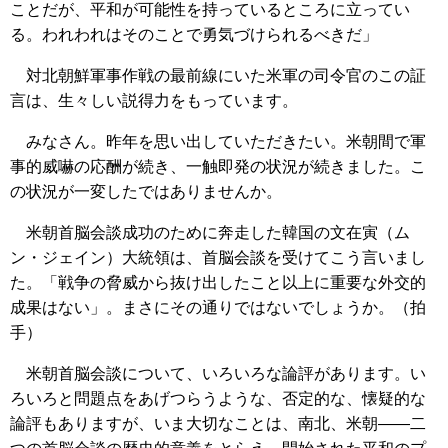
ことだが、平和が可能性を持っているところに立ってい
る。われわれはそのことで勇気づけられるべきだ」
対北朝鮮軍事作戦の最前線にいた米軍の司令官のこの証
言は、生々しい説得力をもっています。
みなさん。昨年を思い出していただきたい。米朝間で軍
事的威嚇の応酬が続き、一触即発の状況が続きました。こ
の状況が一変したではありませんか。
米朝首脳会談成功のために奔走した韓国の文在寅（ム
ン・ジェイン）大統領は、首脳会談を受けてこう言いまし
た。「戦争の脅威から抜け出したこと以上に重要な外交的
成果はない」。まさにその通りではないでしょうか。（拍
手）
米朝首脳会談について、いろいろな論評があります。い
ろいろと問題点をあげつらうような、否定的な、懐疑的な
論評もありますが、いま大切なことは、南北、米朝――二