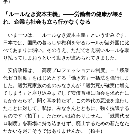
手）
「ルールなき資本主義」――労働者の健康が壊さ
れ、企業も社会も立ち行かなくなる
いま一つは、「ルールなき資本主義」という歪みです。
日本では、国民の暮らしや権利を守るルールが諸外国に比
べてあまりに弱い。そのうえ、ただでさえ弱いルールを取
り払ってしまおうという動きが進められてきました。
安倍政権は、「高度プロフェッショナル制度」＝「残業
代ゼロ制度」をはじめとする「働き方」一括法を強行しま
した。過労死家族の会のみなさんが「過労死が確実に増え
てしまう」と座り込みまでして安倍首相に面会を求めたに
もかかわらず、聞く耳を持たず、この希代の悪法を強行し
たことに対して、私は、みなさんとともに、強く抗議する
ものです（拍手）。たたかいは終わりません。「残業代ゼ
ロ制度」を職場に持ち込ませず、廃止するための新たなた
たかいを起こそうではありませんか。（拍手）