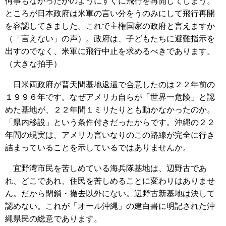
何事もなかったかのようにすぐに飛行を再開してしまう。
ところが日本政府は米軍の言い分をうのみにして飛行再開
を容認してきました。これで主権国家の政府と言えますか
（「言えない」の声）。政府は、子どもたちに避難指示を
出すのでなく、米軍に飛行中止を求めるべきであります。
（大きな拍手）
日米両政府が普天間基地返還で合意したのは２２年前の
１９９６年です。なぜアメリカ自らが「世界一危険」と認
めた基地が、２２年間１ミリたりとも動かなかったのか。
「県内移設」という条件付きだったからです。沖縄の２２
年間の現実は、アメリカ言いなりのこの路線が完全に行き
詰まっていることを示しているではありませんか。
宜野湾市民を苦しめている海兵隊基地は、辺野古であ
れ、どこであれ、住民を苦しめることに変わりはありませ
ん。だから閉鎖・撤去以外にない。辺野古新基地は決して
認めない。これが「オール沖縄」の建白書に明記された沖
縄県民の総意であります。