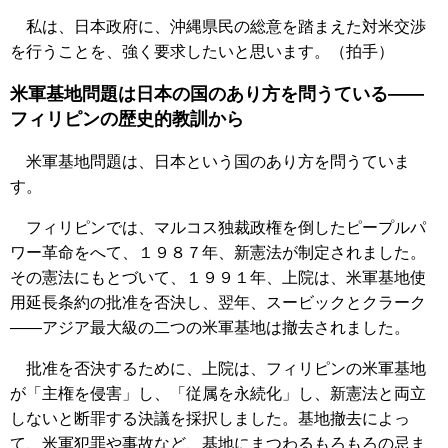
私は、日本政府に、沖縄県民の総意を踏まえた対米交渉
を行うことを、強く要求したいと思います。（拍手）
米軍基地問題は日本の国のあり方を問うている――
フィリピンの歴史的教訓から
米軍基地問題は、日本という国のあり方を問うていま
す。
フィリピンでは、マルコス独裁政権を倒したピープルパ
ワー革命をへて、１９８７年、新憲法が制定されました。
その憲法にもとづいて、１９９１年、上院は、米軍基地使
用延長条約の批准を否決し、翌年、スービックとクラーク
――アジア最大級の二つの米軍基地は撤去されました。
批准を否決するために、上院は、フィリピンの米軍基地
が「主権を侵害」し、「従属を永続化」し、新憲法と両立
しないと断罪する決議を採択しました。基地撤去によっ
て、米軍犯罪や事故など、基地にまつわるもろもろの忌ま