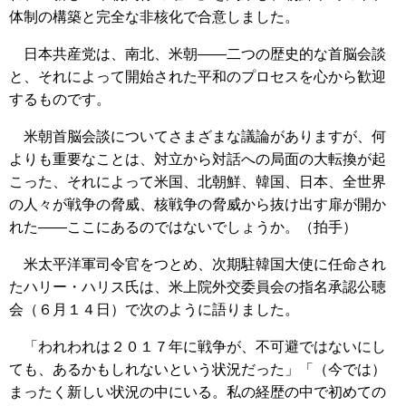
体制の構築と完全な非核化で合意しました。
日本共産党は、南北、米朝――二つの歴史的な首脳会談
と、それによって開始された平和のプロセスを心から歓迎
するものです。
米朝首脳会談についてさまざまな議論がありますが、何
よりも重要なことは、対立から対話への局面の大転換が起
こった、それによって米国、北朝鮮、韓国、日本、全世界
の人々が戦争の脅威、核戦争の脅威から抜け出す扉が開か
れた――ここにあるのではないでしょうか。（拍手）
米太平洋軍司令官をつとめ、次期駐韓国大使に任命され
たハリー・ハリス氏は、米上院外交委員会の指名承認公聴
会（６月１４日）で次のように語りました。
「われわれは２０１７年に戦争が、不可避ではないにし
ても、あるかもしれないという状況だった」「（今では）
まったく新しい状況の中にいる。私の経歴の中で初めての