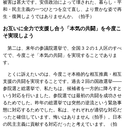
被害は甚大です。安倍政治によって壊された、暮らし・平
和・民主主義の一つひとつを立て直し、より豊かな姿で再
生・復興しようではありませんか。（拍手）
お互いに全力で支援し合う「本気の共闘」を今度こ
そ実現しよう
第二は、来年の参議院選挙で、全国３２の１人区のすべ
てで、今度こそ「本気の共闘」を実現することでありま
す。
とくに訴えたいのは、今度こそ本格的な相互推薦・相互
支援の共闘を実現することです。過去２回の国政選挙――
参院選と総選挙で、私たちは、候補者を一方的に降ろすと
いう対応を行いました。参院選では最初の共闘を成功させ
るためでした。昨年の総選挙では突然の逆流という緊急事
態に対応するためでした。私は、それぞれが適切な対応だ
ったと確信しています。悔いはありません（拍手）。日本
の民主主義に貢献する対応だったと考えています。（拍