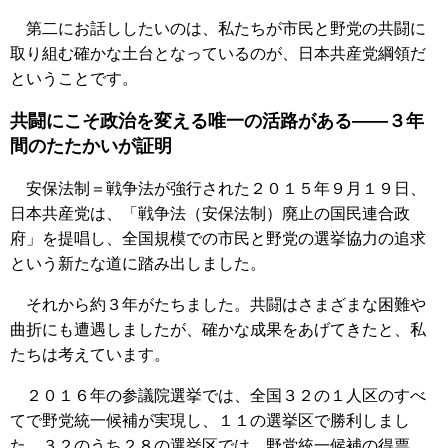
第二にお話ししたいのは、私たちが市民と野党の共闘に
取り組む確かな土台となっているのが、日本共産党綱領だ
ということです。
共闘にこそ政治を変える唯一の活路がある――３年
間のたたかいが証明
安保法制＝戦争法が強行された２０１５年９月１９日、
日本共産党は、「戦争法（安保法制）廃止の国民連合政
府」を提唱し、全国規模での市民と野党の選挙協力の追求
という新たな道に踏み出しました。
それから約３年がたちました。共闘はさまざまな困難や
曲折にも遭遇しましたが、確かな成果をあげてきたと、私
たちは考えています。
２０１６年の参議院選挙では、全国３２の１人区のすべ
てで野党統一候補が実現し、１１の選挙区で勝利しまし
た。３２のうち２８の選挙区では、野党統一候補の得票