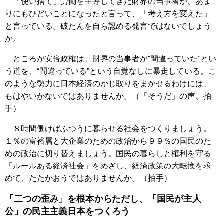
「使い捨て」労働を主導してきた財界の当事者が、あま
りにもひどいことになったと言って、「考え方を変えた」
と言っている。破たんを自ら認める発言ではないでしょう
か。
ところが安倍政権は、財界の当事者が“間違っていた”とい
う道を、“間違っている”という自覚なしに暴走している。こ
のような勢力に日本経済のかじ取りをまかせるわけには、
もはやいかないではありませんか。（「そうだ」の声、拍
手）
８時間働けばふつうに暮らせる社会をつくりましょう。
１％の富裕層と大企業のための政治から９９％の国民のた
めの政治に切り替えましょう。国民の暮らしと権利を守る
「ルールある経済社会」をめざし、経済政策の大転換を求
めて、たたかおうではありませんか。（拍手）
「二つの歪み」を根本からただし、「国民が主人
公」の民主主義日本をつくろう