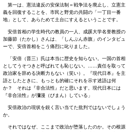
第一は、憲法違反の安保法制＝戦争法を廃止し、立憲主
義を回復することを、市民と野党の共闘の「一丁目一番
地」として、あらためて土台にすえるということです。
安倍首相の学生時代の教員の一人、成蹊大学名誉教授の
加藤節（たかし）さんは、「しんぶん赤旗」のインタビュ
ーで、安倍首相をこう痛烈に叱りました。
「安倍（晋三）氏は本当に歴史を知らない。一国の首相
としてうそつきと呼ばれても恥じない。……責任を取って
政治家を辞める決断力もない（笑い）。『現代日本』を主
語としたときに、もっとも的確にそれを示す述語は何
か？ それは『非合法性』だと思います。現代日本には
『非合法性』が瀰漫（びまん）している」
安倍政治の現状を鋭く言い当てた批判ではないでしょう
か。
それではなぜ、ここまで政治が堕落したのか。その根源