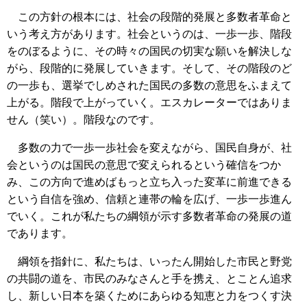
この方針の根本には、社会の段階的発展と多数者革命と
いう考え方があります。社会というのは、一歩一歩、階段
をのぼるように、その時々の国民の切実な願いを解決しな
がら、段階的に発展していきます。そして、その階段のど
の一歩も、選挙でしめされた国民の多数の意思をふまえて
上がる。階段で上がっていく。エスカレーターではありま
せん（笑い）。階段なのです。
多数の力で一歩一歩社会を変えながら、国民自身が、社
会というのは国民の意思で変えられるという確信をつか
み、この方向で進めばもっと立ち入った変革に前進できる
という自信を強め、信頼と連帯の輪を広げ、一歩一歩進ん
でいく。これが私たちの綱領が示す多数者革命の発展の道
であります。
綱領を指針に、私たちは、いったん開始した市民と野党
の共闘の道を、市民のみなさんと手を携え、とことん追求
し、新しい日本を築くためにあらゆる知恵と力をつくす決