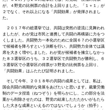
が、４野党の比例票の合計を上回りました。「１＋１」が
２でなく、それ以上になる「共闘効果」が発揮されまし
た。
２０１７年の総選挙では、共闘は突然の逆流に見舞われ
ましたが、わが党は市民と連携して共闘の再構築に力をつ
くしました。共闘勢力一本化のために全国６７の小選挙区
で候補者を降ろすという決断を行い、共闘勢力全体では議
席を大きく増やしました。わが党が候補者を擁立しなかっ
た８３選挙区のうち、３２選挙区で共闘勢力が勝利し、６
３選挙区で小選挙区の得票が３野党の比例票を上回り、
「共闘効果」はふたたび証明されました。
そして今年、２０１８年の共闘の成果としては、私は、
国会共闘の画期的な発展をあげたいと思います。裁量労働
制のデータ捏造（ねつぞう）を明らかにし、この部分を法
案から削除させたのは、野党の結束したたたかいがもたら
した大きな成果といえるのではないでしょうか（拍手）。