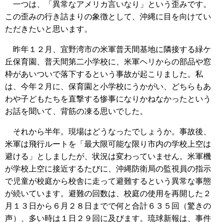
一つは、「異常なアメリカ言いなり」という歪みです。
この歪みの行き詰まりの象徴として、沖縄に目を向けてい
ただきたいと思います。
昨年１２月、宜野湾市の米軍普天間基地に隣接する緑ケ
丘保育園、普天間第二小学校に、米軍ヘリからの部品や窓
枠があいついで落下するという事故が起こりました。私
は、今年２月に、保育園と小学校にうかがい、どちらもあ
わや子どもたちを直撃する惨事になりかねなかったという
お話を聞いて、背筋の凍る思いでした。
それから半年。現場はどうなったでしょうか。事故後、
米軍は飛行ルートを「最大限可能な限り市内の学校上空は
避ける」としましたが、状況は変わっていません。米軍機
が学校上空に接近するたびに、沖縄防衛局の監視員の指示
で児童が校庭から校舎に走って避難するという異常な事態
が続いています。避難の回数は、校庭の使用を再開した２
月１３日から６月２８日までで何と合計６３５回（驚きの
声）、多い時は１日２９回に及びます。琉球新報は、事件