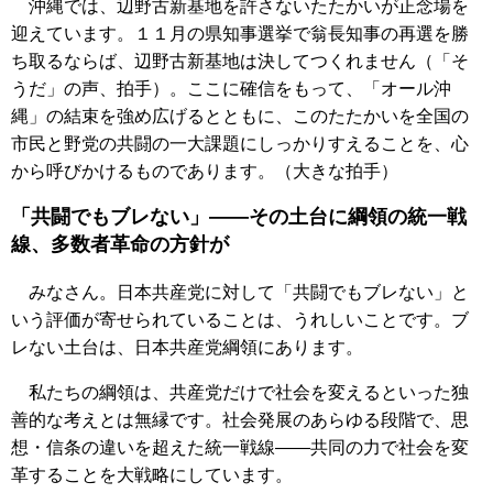
沖縄では、辺野古新基地を許さないたたかいが正念場を
迎えています。１１月の県知事選挙で翁長知事の再選を勝
ち取るならば、辺野古新基地は決してつくれません（「そ
うだ」の声、拍手）。ここに確信をもって、「オール沖
縄」の結束を強め広げるとともに、このたたかいを全国の
市民と野党の共闘の一大課題にしっかりすえることを、心
から呼びかけるものであります。（大きな拍手）
「共闘でもブレない」――その土台に綱領の統一戦
線、多数者革命の方針が
みなさん。日本共産党に対して「共闘でもブレない」と
いう評価が寄せられていることは、うれしいことです。ブ
レない土台は、日本共産党綱領にあります。
私たちの綱領は、共産党だけで社会を変えるといった独
善的な考えとは無縁です。社会発展のあらゆる段階で、思
想・信条の違いを超えた統一戦線――共同の力で社会を変
革することを大戦略にしています。