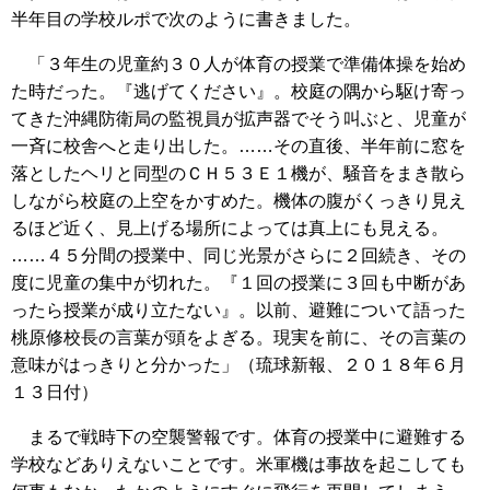
半年目の学校ルポで次のように書きました。
「３年生の児童約３０人が体育の授業で準備体操を始め
た時だった。『逃げてください』。校庭の隅から駆け寄っ
てきた沖縄防衛局の監視員が拡声器でそう叫ぶと、児童が
一斉に校舎へと走り出した。……その直後、半年前に窓を
落としたヘリと同型のＣＨ５３Ｅ１機が、騒音をまき散ら
しながら校庭の上空をかすめた。機体の腹がくっきり見え
るほど近く、見上げる場所によっては真上にも見える。
……４５分間の授業中、同じ光景がさらに２回続き、その
度に児童の集中が切れた。『１回の授業に３回も中断があ
ったら授業が成り立たない』。以前、避難について語った
桃原修校長の言葉が頭をよぎる。現実を前に、その言葉の
意味がはっきりと分かった」（琉球新報、２０１８年６月
１３日付）
まるで戦時下の空襲警報です。体育の授業中に避難する
学校などありえないことです。米軍機は事故を起こしても