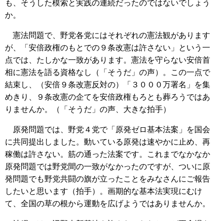
も、そうした模索と実践の連続だったのではないでしょう
か。
憲法問題で、野党各党にはそれぞれの憲法観があります
が、「安倍政権のもとでの９条改憲は許さない」という一
点では、たしかな一致があります。憲法を守らない安倍首
相に憲法を語る資格なし（「そうだ」の声）。この一点で
結束し、（安倍９条改憲反対の）「３０００万署名」を集
めきり、９条改憲の企てを安倍政権もろとも葬ろうではあ
りませんか。（「そうだ」の声、大きな拍手）
原発問題では、野党４党で「原発ゼロ基本法案」を国会
に共同提出しました。動いている原発は速やかに止め、再
稼働は許さない。筋の通った法案です。これまでなかなか
原発問題では野党間の一致がなかったのですが、ついに原
発問題でも野党共闘の旗が立ったことをみなさんにご報告
したいと思います（拍手）。画期的な基本法実現にむけ
て、全国の草の根から運動を広げようではありませんか。