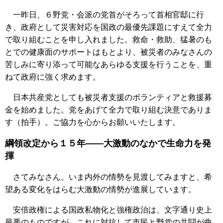
一昨日、６野党・会派の党首がそろって首相官邸に行
き、政府として災害対応を国政の最優先課題にすえて全力
で取り組むことを申し入れました。救命・救助、猛暑のも
とでの健康面のサポートはもとより、被災者のみなさんの
苦しみに寄り添って可能なあらゆる支援を行うことを、重
ねて政府に強く求めます。
日本共産党としても被災者支援のボランティアと救援募
金を始めました。党をあげて全力で取り組む決意でありま
す（拍手）。ご協力を心からお願いいたします。
綱領改定から１５年――大激動のなかで生命力を発
揮
さてみなさん。いま内外の情勢を見渡してみますと、希
望ある変化をはらむ大激動の情勢が進展しています。
安倍政権による国政私物化と強権政治は、文字通り史上
最悪のものですが、これに対抗して市民と野党の共闘が曲