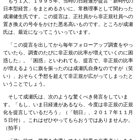
もう１人、１９９５年、当時の日経連が提言「新時代の
日本型経営」をまとめるさいに、常務理事として関わった
成瀬健生氏です。この提言は、正社員から非正規社員への
置き換えの号令をかけた悪名高いものです。ところが成瀬
氏は、最近になってこういっています。
「この提言を出してから毎年フォローアップ調査をやっ
ていたら、調査のたびに非正規の比率が増えていくのに困
惑した」。「困惑」といわれても、提言で、非正規の比率
が増えるように旗を振ったのは成瀬氏自身なのですが（笑
い）、おそらく予想を超えて非正規が広がってしまったと
いうことでしょう。
そして成瀬氏は、次のような驚くべき発言をしていま
す。「もし、いま日経連があるなら、今度は非正規の正規
化を提言しているだろう」（「朝日」、２０１７年１１月
５日付）。これはぜひやってもらおうではありませんか。
（拍手）