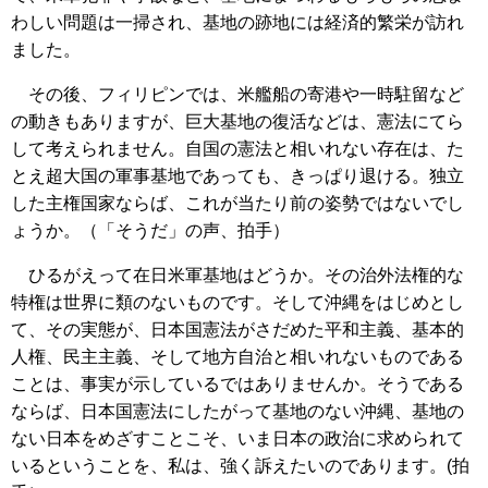
わしい問題は一掃され、基地の跡地には経済的繁栄が訪れ
ました。
その後、フィリピンでは、米艦船の寄港や一時駐留など
の動きもありますが、巨大基地の復活などは、憲法にてら
して考えられません。自国の憲法と相いれない存在は、た
とえ超大国の軍事基地であっても、きっぱり退ける。独立
した主権国家ならば、これが当たり前の姿勢ではないでし
ょうか。（「そうだ」の声、拍手）
ひるがえって在日米軍基地はどうか。その治外法権的な
特権は世界に類のないものです。そして沖縄をはじめとし
て、その実態が、日本国憲法がさだめた平和主義、基本的
人権、民主主義、そして地方自治と相いれないものである
ことは、事実が示しているではありませんか。そうである
ならば、日本国憲法にしたがって基地のない沖縄、基地の
ない日本をめざすことこそ、いま日本の政治に求められて
いるということを、私は、強く訴えたいのであります。(拍