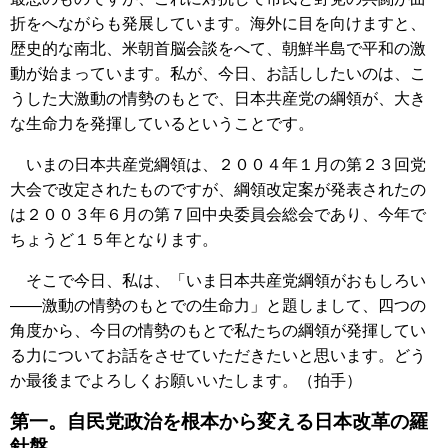
折をへながらも発展しています。海外に目を向けますと、
歴史的な南北、米朝首脳会談をへて、朝鮮半島で平和の激
動が始まっています。私が、今日、お話ししたいのは、こ
うした大激動の情勢のもとで、日本共産党の綱領が、大き
な生命力を発揮しているということです。
いまの日本共産党綱領は、２００４年１月の第２３回党
大会で改定されたものですが、綱領改定案が発表されたの
は２００３年６月の第７回中央委員会総会であり、今年で
ちょうど１５年となります。
そこで今日、私は、「いま日本共産党綱領がおもしろい
――激動の情勢のもとでの生命力」と題しまして、四つの
角度から、今日の情勢のもとで私たちの綱領が発揮してい
る力についてお話をさせていただきたいと思います。どう
か最後までよろしくお願いいたします。（拍手）
第一。自民党政治を根本から変える日本改革の羅
針盤