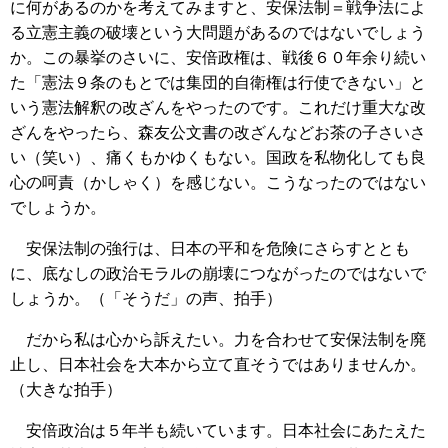
に何があるのかを考えてみますと、安保法制＝戦争法によ
る立憲主義の破壊という大問題があるのではないでしょう
か。この暴挙のさいに、安倍政権は、戦後６０年余り続い
た「憲法９条のもとでは集団的自衛権は行使できない」と
いう憲法解釈の改ざんをやったのです。これだけ重大な改
ざんをやったら、森友公文書の改ざんなどお茶の子さいさ
い（笑い）、痛くもかゆくもない。国政を私物化しても良
心の呵責（かしゃく）を感じない。こうなったのではない
でしょうか。
安保法制の強行は、日本の平和を危険にさらすととも
に、底なしの政治モラルの崩壊につながったのではないで
しょうか。（「そうだ」の声、拍手）
だから私は心から訴えたい。力を合わせて安保法制を廃
止し、日本社会を大本から立て直そうではありませんか。
（大きな拍手）
安倍政治は５年半も続いています。日本社会にあたえた