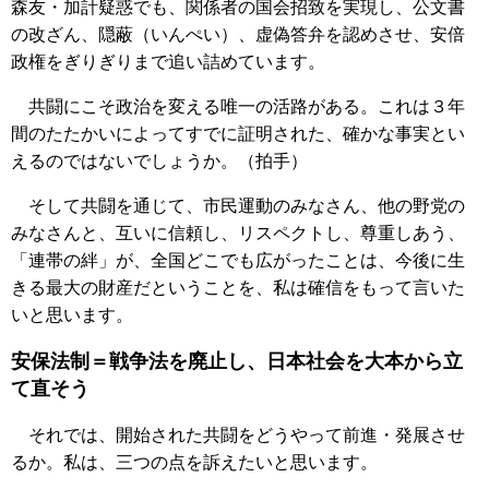
森友・加計疑惑でも、関係者の国会招致を実現し、公文書
の改ざん、隠蔽（いんぺい）、虚偽答弁を認めさせ、安倍
政権をぎりぎりまで追い詰めています。
共闘にこそ政治を変える唯一の活路がある。これは３年
間のたたかいによってすでに証明された、確かな事実とい
えるのではないでしょうか。（拍手）
そして共闘を通じて、市民運動のみなさん、他の野党の
みなさんと、互いに信頼し、リスペクトし、尊重しあう、
「連帯の絆」が、全国どこでも広がったことは、今後に生
きる最大の財産だということを、私は確信をもって言いた
いと思います。
安保法制＝戦争法を廃止し、日本社会を大本から立
て直そう
それでは、開始された共闘をどうやって前進・発展させ
るか。私は、三つの点を訴えたいと思います。