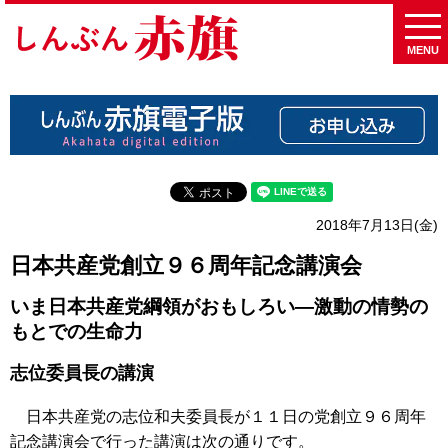
MENU
2018年7月13日(金)
日本共産党創立９６周年記念講演会
いま日本共産党綱領がおもしろい―激動の情勢の
もとでの生命力
志位委員長の講演
日本共産党の志位和夫委員長が１１日の党創立９６周年
記念講演会で行った講演は次の通りです。