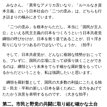
みなさん。「異常なアメリカ言いなり」「ルールなき資
本主義」という日本社会の「二つの歪み」は、どちらも行
き詰まりの極みにきています。
「二つの歪み」を根本からただし、本当に「国民が主人
公」といえる民主主義の日本をつくろうという日本共産党
綱領の呼びかけが、日本を救う道であることが、日々浮き
彫りになりつつあるのではないでしょうか。（拍手）
そして、日本共産党が、どんなに複雑な情勢がおこって
も、ブレずに、国民の立場に立って頑張り抜くことができ
るのは、綱領という未来をてらす確かな羅針盤をもってい
るからだということを、私は強調したいと思います。
綱領を羅針盤として、国民の大多数の利益にこたえる独
立・民主・平和の新しい日本を築くために、全力をあげて
たたかう決意を表明するものです。（大きな拍手）
第二。市民と野党の共闘に取り組む確かな土台