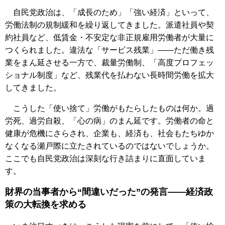
自民党政治は、「成長のため」「強い経済」といって、
労働法制の規制緩和を繰り返してきました。派遣社員や契
約社員など、低賃金・不安定な非正規雇用労働者が大量に
つくられました。違法な「サービス残業」――ただ働き残
業をまん延させる一方で、裁量労働制、「高度プロフェッ
ショナル制度」など、残業代を払わない長時間労働を拡大
してきました。
こうした「使い捨て」労働がもたらしたものは何か。過
労死、過労自殺、「心の病」のまん延です。労働者の命と
健康が危機にさらされ、企業も、経済も、社会もたちゆか
なくなる瀬戸際に立たされているのではないでしょうか。
ここでも自民党政治は深刻な行き詰まりに直面していま
す。
財界の当事者から“間違いだった”の発言――経済政
策の大転換を求める