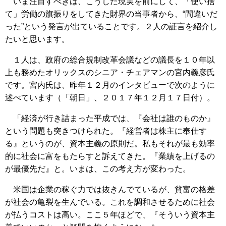
いま注目すべきは、こうした現実を前にして、「使い捨
て」労働の旗振りをしてきた財界の当事者から、“間違いだ
った”という発言が出ていることです。２人の証言を紹介し
たいと思います。
１人は、政府の総合規制改革会議などの議長を１０年以
上も務めたオリックスのシニア・チェアマンの宮内義彦氏
です。宮内氏は、昨年１２月のインタビューで次のように
述べています（「朝日」、２０１７年１２月１７日付）。
「経済が行き詰まった平成では、『会社は誰のものか』
という問題も突きつけられた。『経営者は株主に奉仕す
る』というのが、資本主義の原則だ。私もそれが最も効率
的に社会に富をもたらすと訴えてきた。『業績を上げるの
が最優先だ』と。いまは、この考え方が変わった。
米国は企業の稼ぐ力では抜きんでているが、貧富の格差
が社会の亀裂を生んでいる。これを調和させるために社会
が払うコストは高い。ここ５年ほどで、『そういう資本主