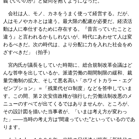
義でいいのか』と疑問を抱くようになった。
会社は人、モノ、カネをうまく使って経営する。だが、
人はモノやカネとは違う。最大限の配慮が必要だ。経済活
動は人に奉仕するために存在する。『昔言っていたことと
違う』と言われるかもしれないが、時代にあわせて人は変
わるべきだ。次の時代は、より分配に力を入れた社会をめ
ざすべきだ」（拍手）
宮内氏が議長をしていた時期に、総合規制改革会議はど
んな答申を出しているか。派遣労働の期間制限の緩和、裁
量労働制の拡大、そして悪名高い「ホワイトカラー・エグ
ゼンプション」＝「残業代ゼロ制度」などを答申していま
す。この間、第２次安倍政権が強行した労働法制改悪のメ
ニューのすべてが出てくるではありませんか。ところが、
その設計図を描いた当事者が、「いまは考え方が変わっ
た」――当時の考え方は“間違っていた”といっているのであ
ります。