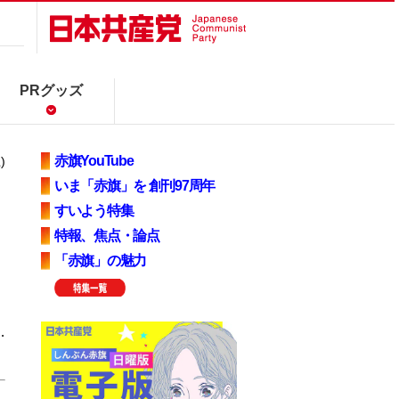
PRグッズ
赤旗YouTube
)
いま「赤旗」を 創刊97周年
すいよう特集
特報、焦点・論点
「赤旗」の魅力
…