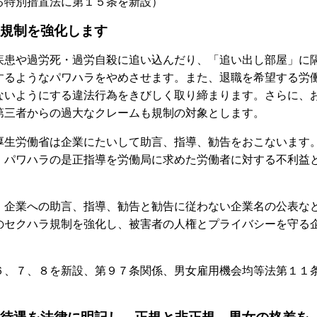
特別措置法に第１５条を新設）
規制を強化します
患や過労死・過労自殺に追い込んだり、「追い出し部屋」に
するようなパワハラをやめさせます。また、退職を希望する労
ないようにする違法行為をきびしく取り締まります。さらに、
第三者からの過大なクレームも規制の対象とします。
生労働省は企業にたいして助言、指導、勧告をおこないます
。パワハラの是正指導を労働局に求めた労働者に対する不利益
企業への助言、指導、勧告と勧告に従わない企業名の公表な
のセクハラ規制を強化し、被害者の人権とプライバシーを守る
、７、８を新設、第９７条関係、男女雇用機会均等法第１１