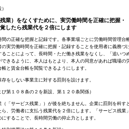
設）
残業）をなくすために、実労働時間を正確に把握・
覚したら残業代を２倍にします
間の正確な把握と記録です。各事業場ごとに労働時間管理台
者の実労働時間を正確に把握・記録することを使用者に義務づ
することによって、長時間・ただ働き残業をなくし、「追いつ
ができるように、本人はもとより、本人の同意があれば職場の
台帳と賃金台帳を閲覧できるようにします。
存をしない事業主に対する罰則を設けます。
び第１０８条の２を新設、第１２０条関係）
（「サービス残業」）が後を絶ちません。企業に罰則を科す
たら、労働者に支払う残業代を２倍にします。「サービス残業
のにすることで、長時間労働の抑止力とします。