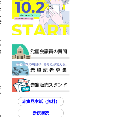
な
反
ェ
せ
法
ま
労
ゼ
さ
赤旗見本紙（無料）
赤旗購読
世