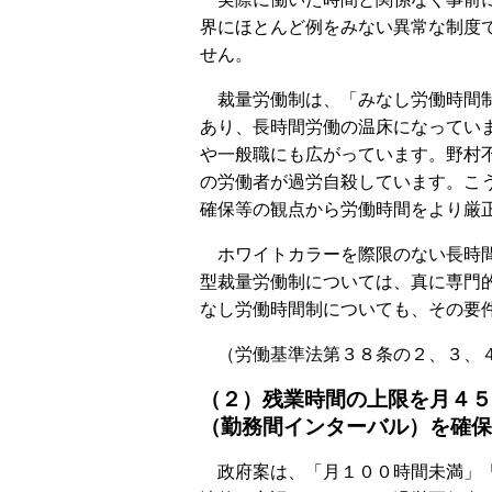
界にほとんど例をみない異常な制度
せん。
裁量労働制は、「みなし労働時間制
あり、長時間労働の温床になってい
や一般職にも広がっています。野村
の労働者が過労自殺しています。こ
確保等の観点から労働時間をより厳
ホワイトカラーを際限のない長時間
型裁量労働制については、真に専門
なし労働時間制についても、その要
（労働基準法第３８条の２、３、
（２）残業時間の上限を月４５
（勤務間インターバル）を確保
政府案は、「月１００時間未満」「