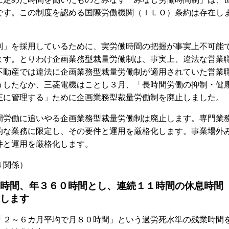
です。この制度を認める国際労働機関（ＩＬＯ）条約は存在し
」を採用しているために、実労働時間の把握が事実上不可能
ます。とりわけ企画業務型裁量労働制は、事実上、違法な営業
不動産では違法に企画業務型裁量労働制が適用されていた営業
うしたなか、三菱電機はことし３月、「長時間労働の抑制・健
正に管理する」ために企画業務型裁量労働制を廃止しました。
労働に追いやる企画業務型裁量労働制は廃止します。専門業
的な業務に限定し、その要件と運用を厳格化します。事業場外
件と運用を厳格化します。
４関係）
時間、年３６０時間とし、連続１１時間の休息時間
します
２～６カ月平均で月８０時間」という過労死水準の残業時間