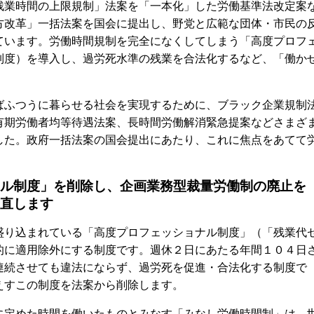
業時間の上限規制」法案を「一本化」した労働基準法改定案
方改革」一括法案を国会に提出し、野党と広範な団体・市民の
ています。労働時間規制を完全になくしてしまう「高度プロフ
制度）を導入し、過労死水準の残業を合法化するなど、「働か
ふつうに暮らせる社会を実現するために、ブラック企業規制
有期労働者均等待遇法案、長時間労働解消緊急提案などさまざ
した。政府一括法案の国会提出にあたり、これに焦点をあてて
ル制度」を削除し、企画業務型裁量労働制の廃止を
直します
り込まれている「高度プロフェッショナル制度」（「残業代
的に適用除外にする制度です。週休２日にあたる年間１０４日
連続させても違法にならず、過労死を促進・合法化する制度で
えすこの制度を法案から削除します。
定めた時間を働いたものとみなす「みなし労働時間制」は、