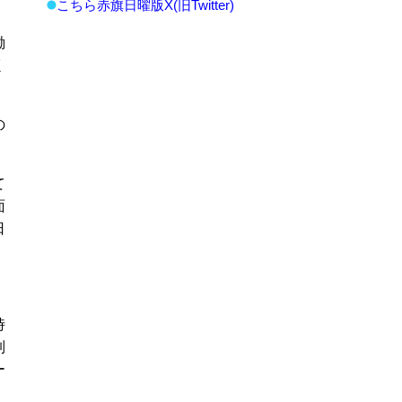
こちら赤旗日曜版X(旧Twitter)
働
く
の
て
面
日
時
制
ー