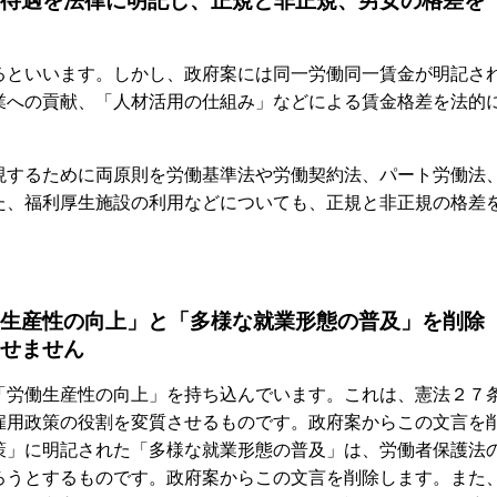
待遇を法律に明記し、正規と非正規、男女の格差を
といいます。しかし、政府案には同一労働同一賃金が明記さ
業への貢献、「人材活用の仕組み」などによる賃金格差を法的
するために両原則を労働基準法や労働契約法、パート労働法
た、福利厚生施設の利用などについても、正規と非正規の格差
生産性の向上」と「多様な就業形態の普及」を削除
せません
労働生産性の向上」を持ち込んでいます。これは、憲法２７
雇用政策の役割を変質させるものです。政府案からこの文言を
策」に明記された「多様な就業形態の普及」は、労働者保護法
ろうとするものです。政府案からこの文言を削除します。また