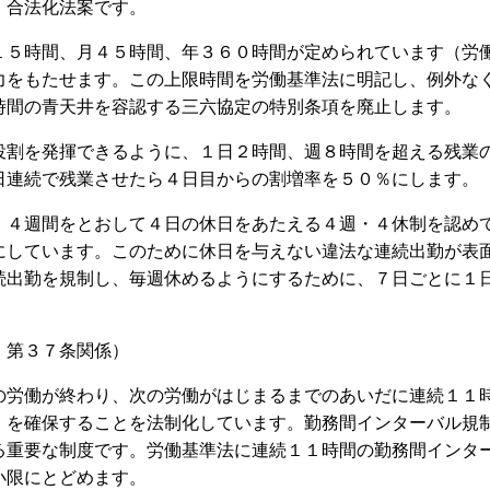
・合法化法案です。
５時間、月４５時間、年３６０時間が定められています（労
力をもたせます。この上限時間を労働基準法に明記し、例外な
時間の青天井を容認する三六協定の特別条項を廃止します。
割を発揮できるように、１日２時間、週８時間を超える残業
日連続で残業させたら４日目からの割増率を５０％にします。
４週間をとおして４日の休日をあたえる４週・４休制を認め
にしています。このために休日を与えない違法な連続出勤が表
続出勤を規制し、毎週休めるようにするために、７日ごとに１
、第３７条関係）
労働が終わり、次の労働がはじまるまでのあいだに連続１１
）を確保することを法制化しています。勤務間インターバル規
る重要な制度です。労働基準法に連続１１時間の勤務間インタ
小限にとどめます。