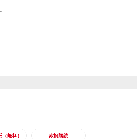
に
紙（無料）
赤旗購読