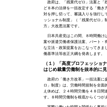
政府は、「残業代ゼロ」法案と「残
ど８本の法律を一括改定する「働き
対を押し切って、審議入りを強行し
ッショナル制度」（「残業代ゼロ」
方」大改悪法案です。
日本共産党はこの間、８時間働けば
案や派遣労働者保護法案、パート・
な立法・政策提案をおこなってきま
働基準法等改正大綱を発表します。
（１）「高度プロフェッショナ
はじめ裁量労働制を抜本的に見
政府の「働き方改革」一括法案に盛
ロ」制度）は、労働時間規制を全面
え休めば、２４時間労働を４８日間
す。８時間労働制を根底からくつが
実際に働いた時間と関係なく事前に