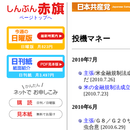
ページトップへ
投機マネー
2010年7月
主張
/米金融規制法
だ [2010.7.26]
米の金融規制法成
[2010.7.23]
2010年6月
主張
/Ｇ８／Ｇ２０
虫合意 [2010.6.29]