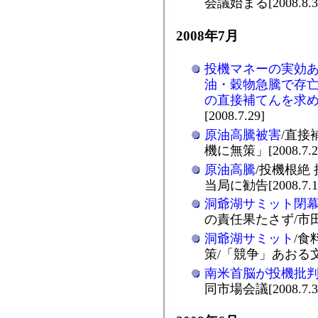
会議始まる[2008.8.3
2008年7月
投機マネーの実効
油・穀物急騰で存
の直接補てんを求
[2008.7.29]
原油高騰被害
/直接
機に無策」[2008.7.2
原油高騰
/投機根絶
当局に勧告[2008.7.1
洞爺湖サミット閉
の責任果たさず/市田書
洞爺湖サミット
/食
策/「競争」あおる文言も
南米首脳が投機批
同市場会議[2008.7.3