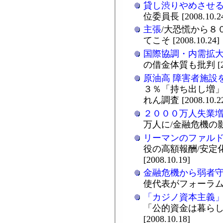
貸し渋りやめさせ
位委員長 [2008.10.2
主張
/大恐慌から８
てこそ [2008.10.24]
国際協調・内需拡
の借金体質も批判 [200
原油高 障害者施設
３％「持ち出し増」
れん調査 [2008.10.2
２０００万人失業
万人に/金融危機の影響/
リーマンのファル
役の高額報酬/安定
[2008.10.19]
金融危機から弱者
使代表がフォーラム/ソウル
「カジノ資本主義
「公的資金は暮ら
[2008.10.18]