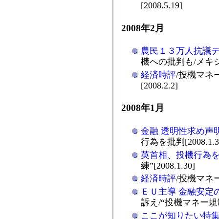
[2008.5.19]
2008年2月
農民１３万人抗議
機への批判も/メキシコ[
経済時評
/投機マネ
[2008.2.2]
2008年1月
金融 透明性求め声
行為を批判[2008.1.3
英首相、投機行為
練”[2008.1.30]
経済時評
/投機マネー
ＥＵ主導 金融安定
訴え/“投機マネー規制”
ここが知りたい特