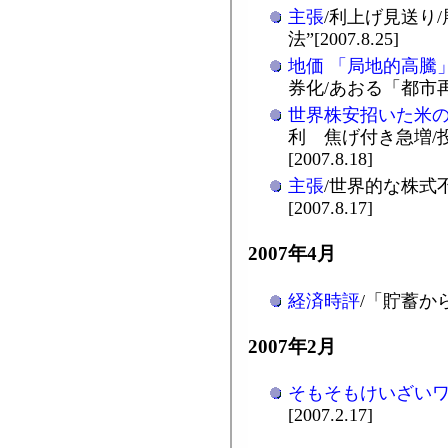
主張
/利上げ見送り
法”[2007.8.25]
地価 「局地的高騰
券化/あおる「都市再生」
世界株安招いた米
利 焦げ付き急増/
[2007.8.18]
主張
/世界的な株式
[2007.8.17]
2007年4月
経済時評
/「貯蓄から
2007年2月
そもそもけいざい
[2007.2.17]