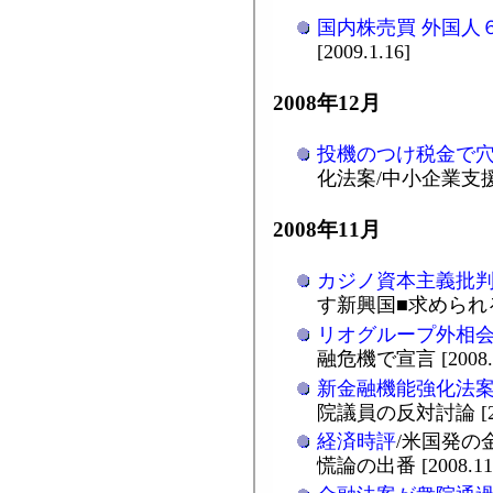
国内株売買 外国人
[2009.1.16]
2008年12月
投機のつけ税金で
化法案/中小企業支援こそ
2008年11月
カジノ資本主義批
す新興国■求められる新秩
リオグループ外相
融危機で宣言 [2008.1
新金融機能強化法
院議員の反対討論 [200
経済時評
/米国発の
慌論の出番 [2008.11.