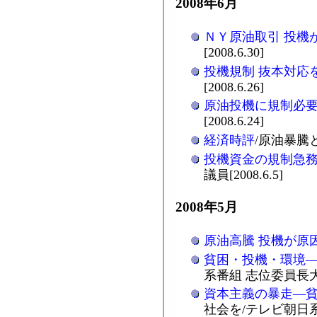
2008年6月
ＮＹ原油取引 投機
[2008.6.30]
投機規制 抜本対応
[2008.6.26]
原油投機に規制必
[2008.6.24]
経済時評
/原油暴騰と
投機資金の規制急
議員[2008.6.5]
2008年5月
原油高騰 投機が原
貧困・投機・環境
系番組 志位委員長大いに
資本主義の暴走―
社会を/テレビ朝日