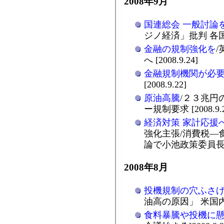
2008年9月
国連総会 一般討論
ジノ経済」批判 各国から
金融の規制強化を
へ [2008.9.24]
金融規制機関が必
[2008.9.22]
原油高騰
/２３兆円
ー規制要求 [2008.9.2
経済対策 家計応援
強化主張/消費税―
論で小池政策委員
2008年8月
投機規制の穴ふさ
油高の原因」 米国内に批
食料暴騰や投機に