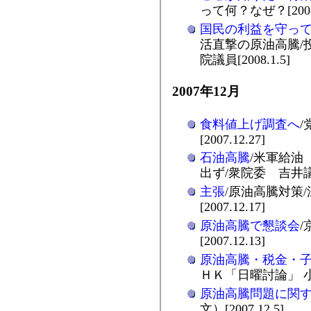
って何？なぜ？[2008.
国民の利益を守っ
活直撃の原油高騰/
院議員[2008.1.5]
2007年12月
食料値上げ調査へ
[2007.12.27]
石油高騰
/米軍給油
出ず/衆院委 吉井議員
主張
/原油高騰対策
[2007.12.17]
原油高騰で懇談会
/
[2007.12.13]
原油高騰・税金・
ＨＫ「日曜討論」 小池政
原油高騰問題に関
文）[2007.12.5]