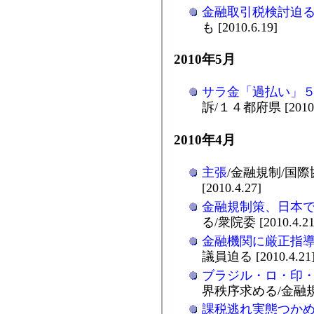
金融取引税検討迫
も [2010.6.19]
2010年5月
サラ金「過払い」
訴/１４都府県 [2010.
2010年4月
主張
/金融規制/国
[2010.4.27]
金融規制策、日本
る/衆院委 [2010.4.21
金融機関に厳正指
議員迫る [2010.4.21
ブラジル・ロ・印・
界秩序求める/金融規制強
課税逃れ実態つか