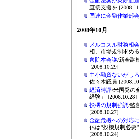
金融法案が衆院通
直接支援を [2008.11.
国連に金融作業部
2008年10月
メルコスル財務相
相、市場規制求める [20
衆院本会議
/新金融
[2008.10.29]
中小融資ないがし
佐々木議員 [2008.10.
経済時評
/米国発の
経験」 [2008.10.28]
投機の規制強調
/監
[2008.10.27]
金融危機への対応
仏は“投機規制必要
[2008.10.24]