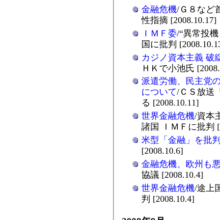
金融危機
/Ｇ８など
性指摘 [2008.10.17]
ＩＭＦ委
/“異常投
国に批判 [2008.10.1
カジノ資本主義 破
ＨＫで小池氏 [2008.1
派遣労働、民主党
について
/ＣＳ放送
る [2008.10.11]
世界金融危機
/資本
諸国 ＩＭＦに批判 [200
米型「金融」を批
[2008.10.6]
金融危機、欧州も
協議 [2008.10.4]
世界金融危機
/途上
判 [2008.10.4]