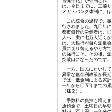
営健全化」が強制され、
は、今日までに、三菱Ｕ
メガ・バンク体制に、ほ
この統合の過程で、徹
行されました。九〇年に
都市銀行の労働者は、〇
人へ、実に七万人近くが
は、大銀行が自ら派遣会
員に切り替えるやり方で
の強行こそ、その後、派
突破口になったのです。
一方、国民にたいして
異常な低金利政策が長期
では、低金利による家計
一年から〇五年までの累
（
注２
）。
手数料の負担も増えま
通預金で、土曜日の早朝
料が二百十円、一年分の