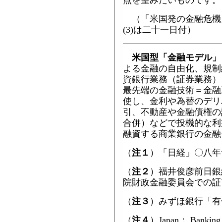
点を望みたいものです。
（「米国発の金融危機」(
(3)は二十一日付）
米国型「金融モデル」
よる金融の自由化、規制
資銀行業務（証券業務）
最先端の金融技術＝金融
使し、金利や為替のデリ
引、不動産や金融債権の
合併）などで投機的な利
融資する商業銀行の金融
（
注１
）「日経」〇八年
（
注２
）福井俊彦前日銀
院財政金融委員会での証
（
注３
）みずほ銀行「有
（
注４
）Japan： Banking，