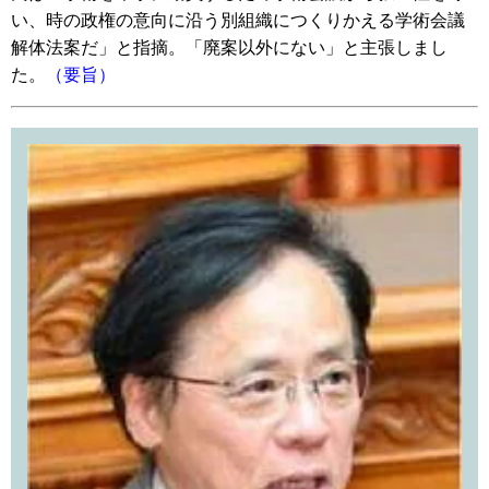
い、時の政権の意向に沿う別組織につくりかえる学術会議
解体法案だ」と指摘。「廃案以外にない」と主張しまし
た。
（要旨）