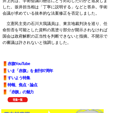
井上氏は、学術会議の懸念にどう対応したのかと追及しま
した。坂井担当相は「丁寧に説明する」などと答弁。学術
会議が求めている抜本的な法案修正を否定しました。
立憲民主党の石川大我議員は、東京地裁判決を巡り、任
命拒否を可能とした資料の黒塗り部分が開示されなければ
国会は政府解釈の正当性を判断できないと指摘。不開示で
の審議は許されないと強調しました。
赤旗YouTube
いま「赤旗」を 創刊97周年
すいよう特集
特報、焦点・論点
「赤旗」の魅力