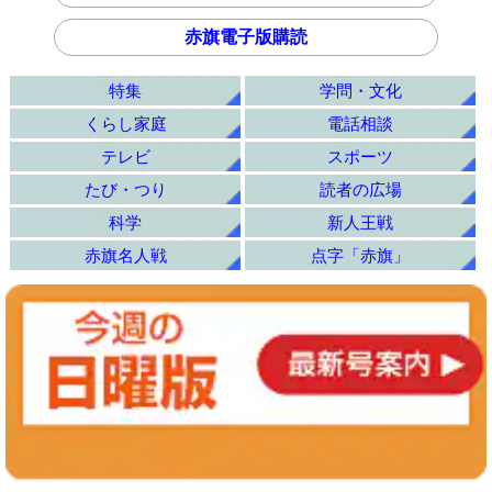
赤旗電子版購読
特集
学問・文化
くらし家庭
電話相談
テレビ
スポーツ
たび・つり
読者の広場
科学
新人王戦
赤旗名人戦
点字「赤旗」