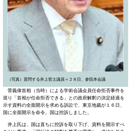
（写真）質問する井上哲士議員＝２８日、参院本会議
菅義偉首相（当時）による学術会議会員任命拒否事件を
巡り「首相が任命拒否できる」との政府解釈の決定経過を
示す資料の全面開示を求める訴訟で、東京地裁が１６日、
国に全面開示を命令。国は控訴しました。
井上氏は、国は直ちに控訴を取り下げ、資料を開示すべ