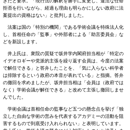
きだと要求。「現行法の解釈を勝手に変更し、違法な任命
拒否を行いながら、経過も理由も明らかにしない政府に法
案提出の資格はない」と批判しました。
法案は国の「特別の機関」である学術会議を特殊法人化
し、首相任命の「監事」や外部者による「助言委員会」な
どを新設します。
井上氏は、衆院の質疑で坂井学内閣府担当相が「特定の
イデオロギーや党派的主張を繰り返す会員は、今度の法案
で解任できる」と答弁したことを、「気に入らない科学者
は排除するという政府の本音が表れている」と指摘。答弁
の撤回を求めましたが、坂井担当相は「会員は（政府では
なく）学術会議が解任できる」と改めて主張し撤回しませ
んでした。
学術会議は首相任命の監事など五つの懸念点を挙げ「独
立した自由な学術の営みを代表するアカデミーの活動を阻
害するもので到底受け入れられない」と表明しています。