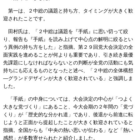
第一は、２中総の議題と持ち方、タイミングが大きく歓
迎されたことです。
田村氏は、「２中総は議題を『手紙』に思い切って絞
り、報告も『手紙』を読み上げて中心点の解明に絞るとい
う異例の持ち方をした」と指摘。第２９回党大会決定の全
面実践を進めることが何よりも重要であり、引き続き最優
先課題にしなければならないとの判断が全党の活動にも気
持ちにも応えるものとなったと述べ、「２中総の全体構想
―グランドデザインが大きく歓迎されている」と強調しま
した。
「手紙」の中身については、大会決定の中心が「つよく
大きな党づくり」にあること、今大会期の２年間の「党づ
くり」が「歴史的な分かれ道」であり、後退から前進に転
じようと正面から提起したことが大きく歓迎されていると
指摘。全国からも「中央の熱い思いが伝わる」など「熱い
感想」が多数寄せられたと紹介しました。