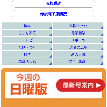
赤旗購読
赤旗電子版購読
特集
学問・文化
くらし家庭
電話相談
テレビ
スポーツ
たび・つり
読者の広場
科学
新人王戦
赤旗名人戦
点字「赤旗」