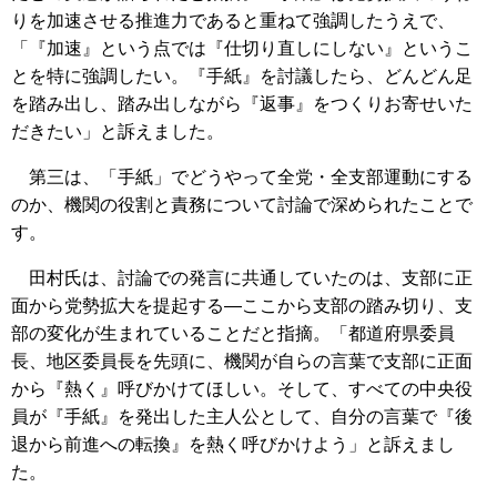
りを加速させる推進力であると重ねて強調したうえで、
「『加速』という点では『仕切り直しにしない』というこ
とを特に強調したい。『手紙』を討議したら、どんどん足
を踏み出し、踏み出しながら『返事』をつくりお寄せいた
だきたい」と訴えました。
第三は、「手紙」でどうやって全党・全支部運動にする
のか、機関の役割と責務について討論で深められたことで
す。
田村氏は、討論での発言に共通していたのは、支部に正
面から党勢拡大を提起する―ここから支部の踏み切り、支
部の変化が生まれていることだと指摘。「都道府県委員
長、地区委員長を先頭に、機関が自らの言葉で支部に正面
から『熱く』呼びかけてほしい。そして、すべての中央役
員が『手紙』を発出した主人公として、自分の言葉で『後
退から前進への転換』を熱く呼びかけよう」と訴えまし
た。