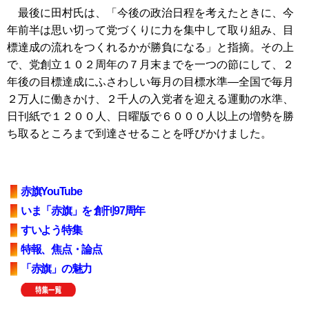
最後に田村氏は、「今後の政治日程を考えたときに、今
年前半は思い切って党づくりに力を集中して取り組み、目
標達成の流れをつくれるかが勝負になる」と指摘。その上
で、党創立１０２周年の７月末までを一つの節にして、２
年後の目標達成にふさわしい毎月の目標水準―全国で毎月
２万人に働きかけ、２千人の入党者を迎える運動の水準、
日刊紙で１２００人、日曜版で６０００人以上の増勢を勝
ち取るところまで到達させることを呼びかけました。
赤旗YouTube
いま「赤旗」を 創刊97周年
すいよう特集
特報、焦点・論点
「赤旗」の魅力