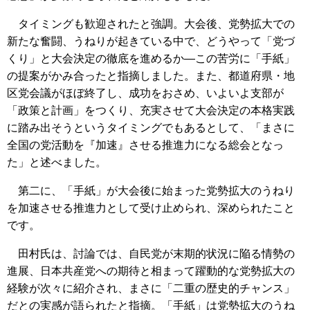
タイミングも歓迎されたと強調。大会後、党勢拡大での
新たな奮闘、うねりが起きている中で、どうやって「党づ
くり」と大会決定の徹底を進めるか―この苦労に「手紙」
の提案がかみ合ったと指摘しました。また、都道府県・地
区党会議がほぼ終了し、成功をおさめ、いよいよ支部が
「政策と計画」をつくり、充実させて大会決定の本格実践
に踏み出そうというタイミングでもあるとして、「まさに
全国の党活動を『加速』させる推進力になる総会となっ
た」と述べました。
第二に、「手紙」が大会後に始まった党勢拡大のうねり
を加速させる推進力として受け止められ、深められたこと
です。
田村氏は、討論では、自民党が末期的状況に陥る情勢の
進展、日本共産党への期待と相まって躍動的な党勢拡大の
経験が次々に紹介され、まさに「二重の歴史的チャンス」
だとの実感が語られたと指摘。「手紙」は党勢拡大のうね