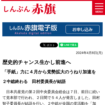
MENU
2024年4月8日(月)
歴史的チャンス生かし前進へ
「手紙」力に４月から党勢拡大のうねり加速を
２中総終わる 田村委員長が結語
日本共産党の第２回中央委員会総会は７日、前日に続い
て党本部で行われ、２日間で５４人が発言しました。田村
智子委員長が結語を行い、２中総が全国の党活動を「加