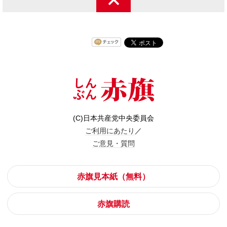
(C)日本共産党中央委員会
ご利用にあたり
／
ご意見・質問
赤旗見本紙（無料）
赤旗購読