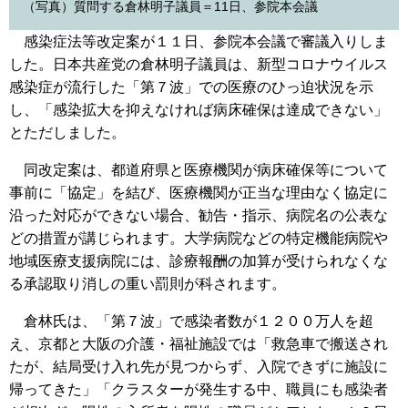
（写真）質問する倉林明子議員＝11日、参院本会議
感染症法等改定案が１１日、参院本会議で審議入りしま
した。日本共産党の倉林明子議員は、新型コロナウイルス
感染症が流行した「第７波」での医療のひっ迫状況を示
し、「感染拡大を抑えなければ病床確保は達成できない」
とただしました。
同改定案は、都道府県と医療機関が病床確保等について
事前に「協定」を結び、医療機関が正当な理由なく協定に
沿った対応ができない場合、勧告・指示、病院名の公表な
どの措置が講じられます。大学病院などの特定機能病院や
地域医療支援病院には、診療報酬の加算が受けられなくな
る承認取り消しの重い罰則が科されます。
倉林氏は、「第７波」で感染者数が１２００万人を超
え、京都と大阪の介護・福祉施設では「救急車で搬送され
たが、結局受け入れ先が見つからず、入院できずに施設に
帰ってきた」「クラスターが発生する中、職員にも感染者