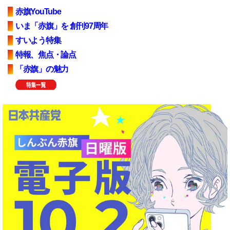
赤旗YouTube
いま「赤旗」を 創刊97周年
すいよう特集
特報、焦点・論点
「赤旗」の魅力