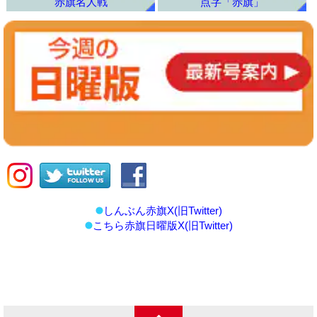
赤旗名人戦
点字「赤旗」
しんぶん赤旗X(旧Twitter)
こちら赤旗日曜版X(旧Twitter)