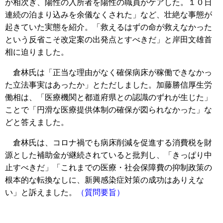
が相次ぎ、陽性の入所者を陽性の職員がケアした。１０日
連続の泊まり込みを余儀なくされた」など、壮絶な事態が
起きていた実態を紹介。「救えるはずの命が救えなかった
という反省こそ改定案の出発点とすべきだ」と岸田文雄首
相に迫りました。
倉林氏は「正当な理由がなく確保病床が稼働できなかっ
た立法事実はあったか」とただしました。加藤勝信厚生労
働相は、「医療機関と都道府県との認識のずれが生じた」
ことで「円滑な医療提供体制の確保が図られなかった」な
どと答えました。
倉林氏は、コロナ禍でも病床削減を促進する消費税を財
源とした補助金が継続されていると批判し、「きっぱり中
止すべきだ」「これまでの医療・社会保障費の抑制政策の
根本的な転換なしに、新興感染症対策の成功はありえな
い」と訴えました。
（質問要旨）