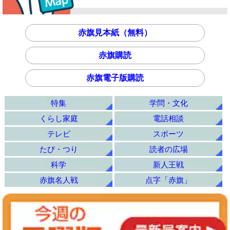
赤旗見本紙（無料）
赤旗購読
赤旗電子版購読
特集
学問・文化
くらし家庭
電話相談
テレビ
スポーツ
たび・つり
読者の広場
科学
新人王戦
赤旗名人戦
点字「赤旗」