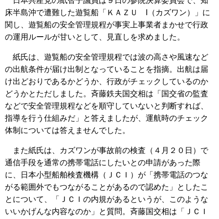
日本共産党の紙智子議員は９日の参院決算委員会で、知
床半島沖で遭難した遊覧船「ＫＡＺＵ I（カズワン）」に
関し、遊覧船の安全管理規程が事実上事業者まかせで行政
の運用ルールが甘いとして、見直しを求めました。
紙氏は、遊覧船の安全管理規程では波の高さや風速など
の出航条件が届け出制となっていることを指摘。出航は届
け出どおりであるかどうか、行政がチェックしているのか
どうかとただしました。斉藤鉄夫国交相は「国交省の監査
などで安全管理規程などを順守していないと判断すれば、
指導を行う仕組みだ」と答えましたが、運航時のチェック
体制については答えませんでした。
また紙氏は、カズワンが事故前の検査（４月２０日）で
通信手段を通常の携帯電話にしたいとの申請があった際
に、日本小型船舶検査機構（ＪＣＩ）が「携帯電話のつな
がる範囲外でもつながることがあるので認めた」としたこ
とについて、「ＪＣＩの内規があるというが、このような
いいかげんな内容なのか」と質問。斉藤国交相は「ＪＣＩ