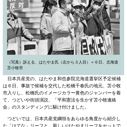
（写真）訴える、はたやま氏（左から３人目）＝６日、北海道
苫小牧市
日本共産党の、はたやま和也参院北海道選挙区予定候補
は６日、事故で候補を交代した松橋千春氏の地元、苫小牧
市入りし、松橋氏のイメージカラー黄色のジャンパーを着
て、つどいや街頭演説、「平和憲法を生かす苫小牧連絡
会」のスタンディングに駆け付けました。
つどいでは、日本共産党綱領をあらゆる角度から紹介し
た「はてな」リーフと、新しいはたやまリーフをセットで