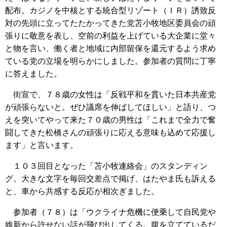
配布。カジノを中核とする統合型リゾート（ＩＲ）誘致反
対の先頭に立ってたたかってきた党苫小牧地区委員会の頑
張りに敬意を表し、空前の利益を上げている大企業に堂々
と物を言い、働く者と地域に内部留保を還元するよう求め
ている党の立場を明らかにしました。参加者の質問に丁寧
に答えました。
街宣で、７８歳の女性は「反戦平和を貫いた日本共産党
が頑張らないと。ぜひ議席を伸ばしてほしい」と語り、つ
えを突いてやって来た７０歳の男性は「これまで全力で奮
闘してきた松橋さんの頑張りに応える意味も込めて応援し
ます」と言います。
１０３回目となった「苫小牧連絡会」のスタンディン
グ。大きな文字を毎回交差点で掲げ、はたやま氏も訴える
と、車から共感する反応が相次ぎました。
参加者（７８）は「ウクライナ危機に便乗して自民党や
維新から許せない話が飛び出してくる。腹を立てているだ