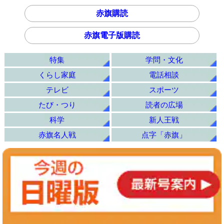
赤旗購読
赤旗電子版購読
特集
学問・文化
くらし家庭
電話相談
テレビ
スポーツ
たび・つり
読者の広場
科学
新人王戦
赤旗名人戦
点字「赤旗」