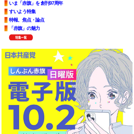
いま「赤旗」を 創刊97周年
すいよう特集
特報、焦点・論点
「赤旗」の魅力