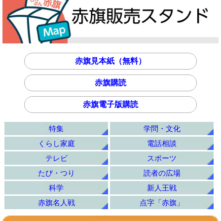
赤旗見本紙（無料）
赤旗購読
赤旗電子版購読
特集
学問・文化
くらし家庭
電話相談
テレビ
スポーツ
たび・つり
読者の広場
科学
新人王戦
赤旗名人戦
点字「赤旗」