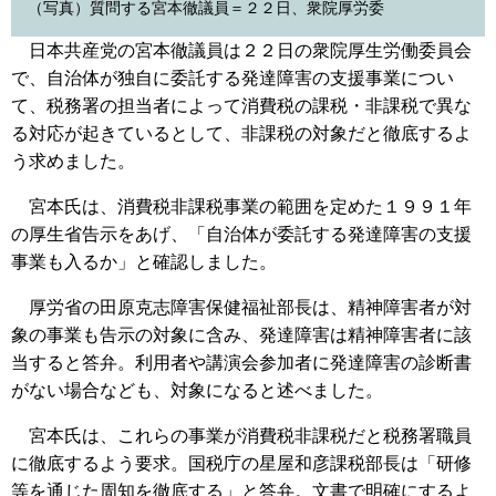
（写真）質問する宮本徹議員＝２２日、衆院厚労委
日本共産党の宮本徹議員は２２日の衆院厚生労働委員会
で、自治体が独自に委託する発達障害の支援事業につい
て、税務署の担当者によって消費税の課税・非課税で異な
る対応が起きているとして、非課税の対象だと徹底するよ
う求めました。
宮本氏は、消費税非課税事業の範囲を定めた１９９１年
の厚生省告示をあげ、「自治体が委託する発達障害の支援
事業も入るか」と確認しました。
厚労省の田原克志障害保健福祉部長は、精神障害者が対
象の事業も告示の対象に含み、発達障害は精神障害者に該
当すると答弁。利用者や講演会参加者に発達障害の診断書
がない場合なども、対象になると述べました。
宮本氏は、これらの事業が消費税非課税だと税務署職員
に徹底するよう要求。国税庁の星屋和彦課税部長は「研修
等を通じた周知を徹底する」と答弁。文書で明確にするよ