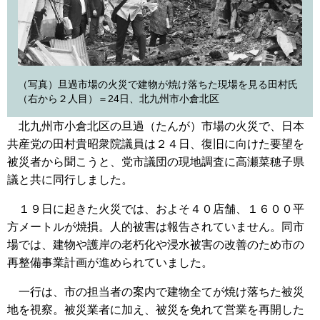
（写真）旦過市場の火災で建物が焼け落ちた現場を見る田村氏
（右から２人目）＝24日、北九州市小倉北区
北九州市小倉北区の旦過（たんが）市場の火災で、日本
共産党の田村貴昭衆院議員は２４日、復旧に向けた要望を
被災者から聞こうと、党市議団の現地調査に高瀬菜穂子県
議と共に同行しました。
１９日に起きた火災では、およそ４０店舗、１６００平
方メートルが焼損。人的被害は報告されていません。同市
場では、建物や護岸の老朽化や浸水被害の改善のため市の
再整備事業計画が進められていました。
一行は、市の担当者の案内で建物全てが焼け落ちた被災
地を視察。被災業者に加え、被災を免れて営業を再開した