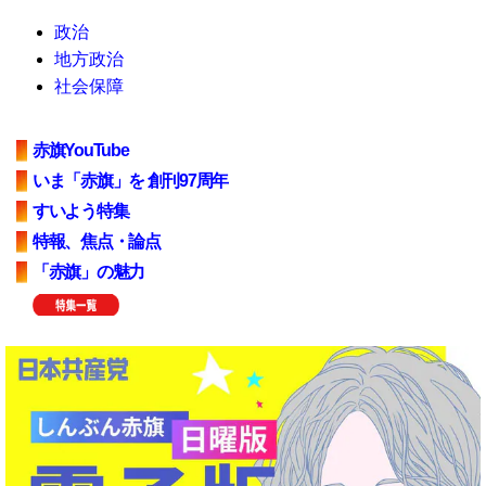
政治
地方政治
社会保障
赤旗YouTube
いま「赤旗」を 創刊97周年
すいよう特集
特報、焦点・論点
「赤旗」の魅力