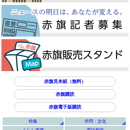
赤旗見本紙（無料）
赤旗購読
赤旗電子版購読
特集
学問・文化
くらし家庭
電話相談