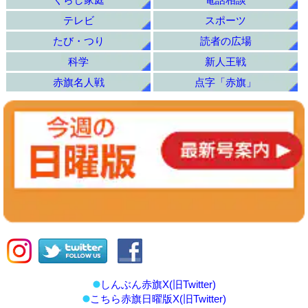
テレビ
スポーツ
たび・つり
読者の広場
科学
新人王戦
赤旗名人戦
点字「赤旗」
しんぶん赤旗X(旧Twitter)
こちら赤旗日曜版X(旧Twitter)