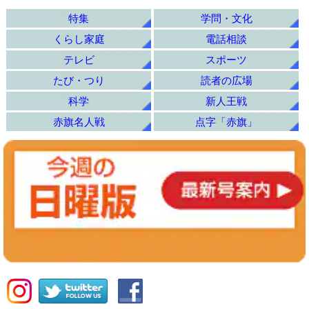
特集
学問・文化
くらし家庭
電話相談
テレビ
スポーツ
たび・つり
読者の広場
科学
新人王戦
赤旗名人戦
点字「赤旗」