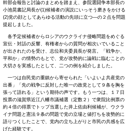
幹部会報告と討論のまとめを踏まえ、参院選闘争本部長の
小池晃書記局長が(1)候補者の演説にいっそう磨きをかける
(2)党の顔としてあらゆる活動の先頭に立つ―の２点を問題
提起しました。
各予定候補者からロシアのウクライナ侵略問題をめぐる
宣伝・対話の反響、有権者からの質問が相次いでいること
が出されたのを受け、志位和夫委員長が発言。「戦争か、
平和か」の情勢のもとで、党が攻勢的に論戦に臨むことの
大切さを実感したとして、二つの例を紹介しました。
一つは自民党の重鎮から寄せられた「いよいよ共産党の
出番」「先の戦争に反対した唯一の政党として９条を胸を
張って語れる」という期待の声です。もう一つは、１７日
投票の滋賀県近江八幡市議補選（定数２）で衆院比例票の
約４倍の得票でトップ当選した井上佐由利候補が、ウクラ
イナ問題と憲法９条の問題で党の立場と値打ちを攻勢的に
語りつくしたことで、党内の立ち上がりと市民の共感を広
げた経験です。