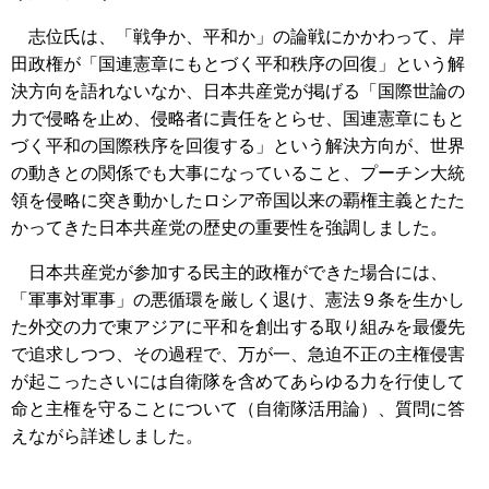
志位氏は、「戦争か、平和か」の論戦にかかわって、岸
田政権が「国連憲章にもとづく平和秩序の回復」という解
決方向を語れないなか、日本共産党が掲げる「国際世論の
力で侵略を止め、侵略者に責任をとらせ、国連憲章にもと
づく平和の国際秩序を回復する」という解決方向が、世界
の動きとの関係でも大事になっていること、プーチン大統
領を侵略に突き動かしたロシア帝国以来の覇権主義とたた
かってきた日本共産党の歴史の重要性を強調しました。
日本共産党が参加する民主的政権ができた場合には、
「軍事対軍事」の悪循環を厳しく退け、憲法９条を生かし
た外交の力で東アジアに平和を創出する取り組みを最優先
で追求しつつ、その過程で、万が一、急迫不正の主権侵害
が起こったさいには自衛隊を含めてあらゆる力を行使して
命と主権を守ることについて（自衛隊活用論）、質問に答
えながら詳述しました。