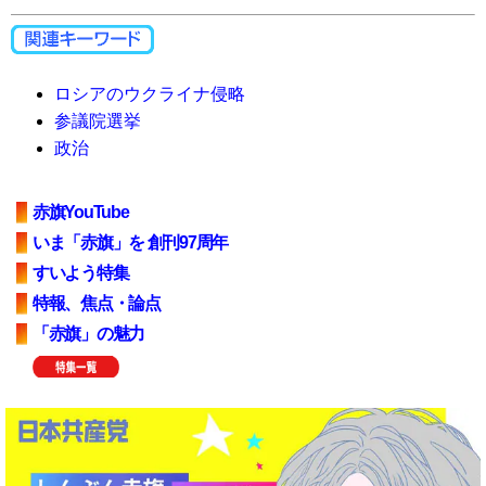
ロシアのウクライナ侵略
参議院選挙
政治
赤旗YouTube
いま「赤旗」を 創刊97周年
すいよう特集
特報、焦点・論点
「赤旗」の魅力