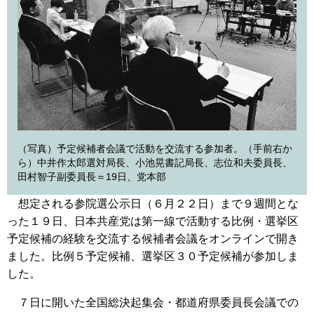
（写真）予定候補者会議で活動を交流する参加者。（手前右か
ら）中井作太郎選対局長、小池晃書記局長、志位和夫委員長、
田村智子副委員長＝19日、党本部
想定される参院選公示日（６月２２日）まで９週間とな
った１９日、日本共産党は第一線で活動する比例・選挙区
予定候補の経験を交流する候補者会議をオンラインで開き
ました。比例５予定候補、選挙区３０予定候補が参加しま
した。
７日に開いた全国総決起集会・都道府県委員長会議での